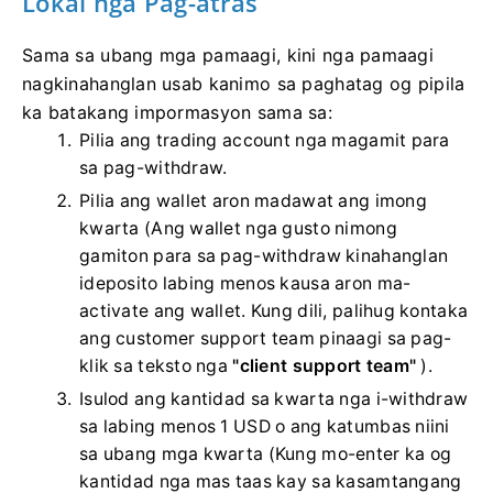
Lokal nga Pag-atras
Sama sa ubang mga pamaagi, kini nga pamaagi
nagkinahanglan usab kanimo sa paghatag og pipila
ka batakang impormasyon sama sa:
Pilia ang trading account nga magamit para
sa pag-withdraw.
Pilia ang wallet aron madawat ang imong
kwarta (Ang wallet nga gusto nimong
gamiton para sa pag-withdraw kinahanglan
ideposito labing menos kausa aron ma-
activate ang wallet. Kung dili, palihug kontaka
ang customer support team pinaagi sa pag-
klik sa teksto nga
"client support team"
).
Isulod ang kantidad sa kwarta nga i-withdraw
sa labing menos 1 USD o ang katumbas niini
sa ubang mga kwarta (Kung mo-enter ka og
kantidad nga mas taas kay sa kasamtangang