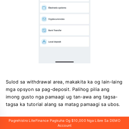
Sulod sa withdrawal area, makakita ka og lain-laing
mga opsyon sa pag-deposit. Palihog pilia ang
imong gusto nga pamaagi ug tan-awa ang tagsa-
tagsa ka tutorial alang sa matag pamaagi sa ubos.
Pagrehistro LiteFinance Pagkuha Og $10,000 Nga Libre Sa DEMO
Account