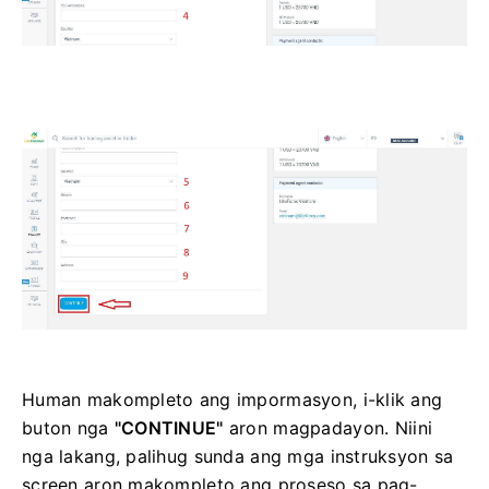
Human makompleto ang impormasyon, i-klik ang
buton nga
"CONTINUE"
aron magpadayon. Niini
nga lakang, palihug sunda ang mga instruksyon sa
screen aron makompleto ang proseso sa pag-