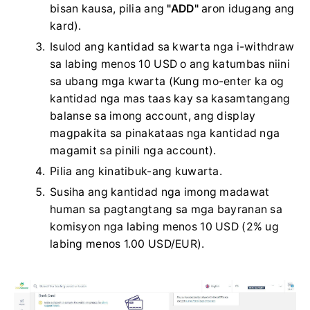
bisan kausa, pilia ang
"ADD"
aron idugang ang
kard).
Isulod ang kantidad sa kwarta nga i-withdraw
sa labing menos 10 USD o ang katumbas niini
sa ubang mga kwarta (Kung mo-enter ka og
kantidad nga mas taas kay sa kasamtangang
balanse sa imong account, ang display
magpakita sa pinakataas nga kantidad nga
magamit sa pinili nga account).
Pilia ang kinatibuk-ang kuwarta.
Susiha ang kantidad nga imong madawat
human sa pagtangtang sa mga bayranan sa
komisyon nga labing menos 10 USD (2% ug
labing menos 1.00 USD/EUR).