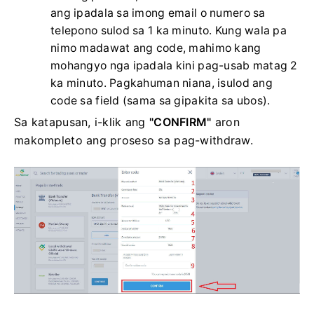
ang ipadala sa imong email o numero sa
telepono sulod sa 1 ka minuto. Kung wala pa
nimo madawat ang code, mahimo kang
mohangyo nga ipadala kini pag-usab matag 2
ka minuto. Pagkahuman niana, isulod ang
code sa field (sama sa gipakita sa ubos).
Sa katapusan, i-klik ang
"CONFIRM"
aron
makompleto ang proseso sa pag-withdraw.