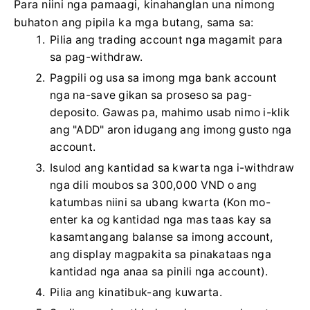
Para niini nga pamaagi, kinahanglan una nimong
buhaton ang pipila ka mga butang, sama sa:
Pilia ang trading account nga magamit para
sa pag-withdraw.
Pagpili og usa sa imong mga bank account
nga na-save gikan sa proseso sa pag-
deposito. Gawas pa, mahimo usab nimo i-klik
ang "ADD" aron idugang ang imong gusto nga
account.
Isulod ang kantidad sa kwarta nga i-withdraw
nga dili moubos sa 300,000 VND o ang
katumbas niini sa ubang kwarta (Kon mo-
enter ka og kantidad nga mas taas kay sa
kasamtangang balanse sa imong account,
ang display magpakita sa pinakataas nga
kantidad nga anaa sa pinili nga account).
Pilia ang kinatibuk-ang kuwarta.