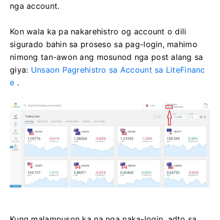
nga account.
Kon wala ka pa nakarehistro og account o dili
sigurado bahin sa proseso sa pag-login, mahimo
nimong tan-awon ang mosunod nga post alang sa
giya:
Unsaon Pagrehistro sa Account sa LiteFinanc
e
.
Kung malampuson ka na nga naka-login, adto sa