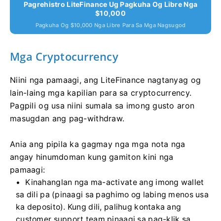
Pagrehistro LiteFinance Ug Pagkuha Og Libre Nga
$10,000
Pagkuha Og $10,000 Nga Libre Para Sa Mga Nagsugod
Mga Cryptocurrency
Niini nga pamaagi, ang LiteFinance nagtanyag og
lain-laing mga kapilian para sa cryptocurrency.
Pagpili og usa niini sumala sa imong gusto aron
masugdan ang pag-withdraw.
Ania ang pipila ka gagmay nga mga nota nga
angay hinumdoman kung gamiton kini nga
pamaagi:
Kinahanglan nga ma-activate ang imong wallet
sa dili pa (pinaagi sa paghimo og labing menos usa
ka deposito). Kung dili, palihug kontaka ang
customer support team pinaagi sa pag-klik sa