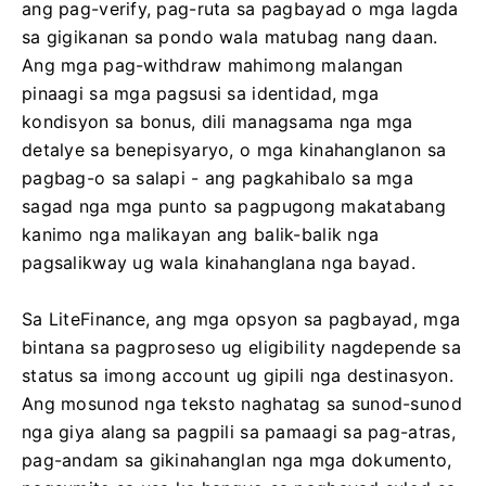
ang pag-verify, pag-ruta sa pagbayad o mga lagda
sa gigikanan sa pondo wala matubag nang daan.
Ang mga pag-withdraw mahimong malangan
pinaagi sa mga pagsusi sa identidad, mga
kondisyon sa bonus, dili managsama nga mga
detalye sa benepisyaryo, o mga kinahanglanon sa
pagbag-o sa salapi - ang pagkahibalo sa mga
sagad nga mga punto sa pagpugong makatabang
kanimo nga malikayan ang balik-balik nga
pagsalikway ug wala kinahanglana nga bayad.
Sa LiteFinance, ang mga opsyon sa pagbayad, mga
bintana sa pagproseso ug eligibility nagdepende sa
status sa imong account ug gipili nga destinasyon.
Ang mosunod nga teksto naghatag sa sunod-sunod
nga giya alang sa pagpili sa pamaagi sa pag-atras,
pag-andam sa gikinahanglan nga mga dokumento,