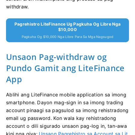
withdraw.
Pagrehistro LiteFinance Ug Pagkuha Og Libre Nga
$10,000
Pagkuha Og $10,000 Nga Libre Para Sa Mga Nagsugod
Unsaon Pag-withdraw og
Pundo Gamit ang LiteFinance
App
Ablihi ang LiteFinance mobile application sa imong
smartphone. Dayon mag-sign in sa imong trading
account pinaagi sa pagsulod sa imong rehistradong
email ug password. Kon wala kay rehistradong
account o dili sigurado unsaon pag-log in, tan-awa
kini nga giya:
Unsaon Pagrehistro sa Account sa Lit