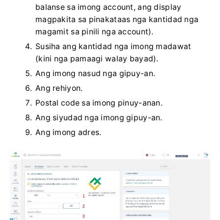
balanse sa imong account, ang display
magpakita sa pinakataas nga kantidad nga
magamit sa pinili nga account).
Susiha ang kantidad nga imong madawat
(kini nga pamaagi walay bayad).
Ang imong nasud nga gipuy-an.
Ang rehiyon.
Postal code sa imong pinuy-anan.
Ang siyudad nga imong gipuy-an.
Ang imong adres.