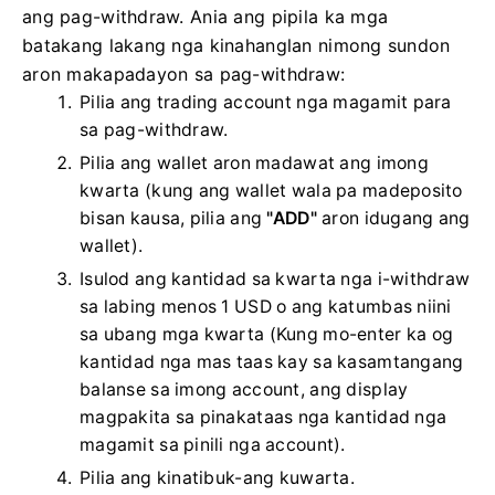
ang pag-withdraw. Ania ang pipila ka mga
batakang lakang nga kinahanglan nimong sundon
aron makapadayon sa pag-withdraw:
Pilia ang trading account nga magamit para
sa pag-withdraw.
Pilia ang wallet aron madawat ang imong
kwarta (kung ang wallet wala pa madeposito
bisan kausa, pilia ang
"ADD"
aron idugang ang
wallet).
Isulod ang kantidad sa kwarta nga i-withdraw
sa labing menos 1 USD o ang katumbas niini
sa ubang mga kwarta (Kung mo-enter ka og
kantidad nga mas taas kay sa kasamtangang
balanse sa imong account, ang display
magpakita sa pinakataas nga kantidad nga
magamit sa pinili nga account).
Pilia ang kinatibuk-ang kuwarta.