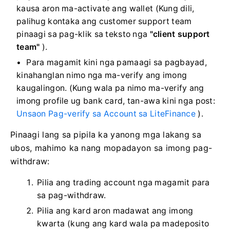
kausa aron ma-activate ang wallet (Kung dili,
palihug kontaka ang customer support team
pinaagi sa pag-klik sa teksto nga
"client support
team"
).
Para magamit kini nga pamaagi sa pagbayad,
kinahanglan nimo nga ma-verify ang imong
kaugalingon. (Kung wala pa nimo ma-verify ang
imong profile ug bank card, tan-awa kini nga post:
Unsaon Pag-verify sa Account sa LiteFinance
).
Pinaagi lang sa pipila ka yanong mga lakang sa
ubos, mahimo ka nang mopadayon sa imong pag-
withdraw:
Pilia ang trading account nga magamit para
sa pag-withdraw.
Pilia ang kard aron madawat ang imong
kwarta (kung ang kard wala pa madeposito