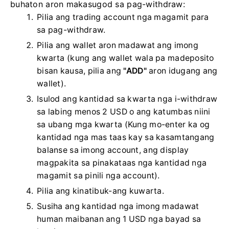
buhaton aron makasugod sa pag-withdraw:
Pilia ang trading account nga magamit para
sa pag-withdraw.
Pilia ang wallet aron madawat ang imong
kwarta (kung ang wallet wala pa madeposito
bisan kausa, pilia ang
"ADD"
aron idugang ang
wallet).
Isulod ang kantidad sa kwarta nga i-withdraw
sa labing menos 2 USD o ang katumbas niini
sa ubang mga kwarta (Kung mo-enter ka og
kantidad nga mas taas kay sa kasamtangang
balanse sa imong account, ang display
magpakita sa pinakataas nga kantidad nga
magamit sa pinili nga account).
Pilia ang kinatibuk-ang kuwarta.
Susiha ang kantidad nga imong madawat
human maibanan ang 1 USD nga bayad sa