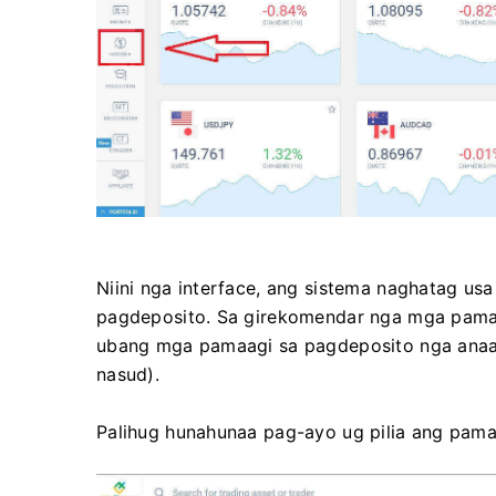
Niini nga interface, ang sistema naghatag us
pagdeposito.
Sa girekomendar nga mga pamaa
ubang mga pamaagi sa pagdeposito nga anaa
nasud).
Palihug hunahunaa pag-ayo ug pilia ang pama