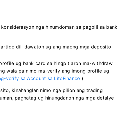
onsiderasyon nga hinumdoman sa pagpili sa bank
partido dili dawaton ug ang maong mga deposito
profile ug bank card sa hingpit aron ma-withdraw
ng wala pa nimo ma-verify ang imong profile ug
g-verify sa Account sa LiteFinance
)
sito, kinahanglan nimo nga pilion ang trading
uman, paghatag ug hinungdanon nga mga detalye