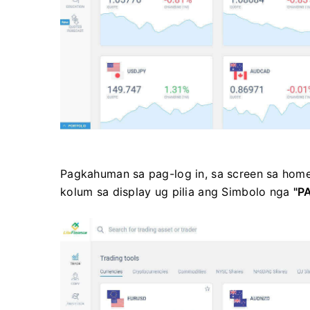
Pagkahuman sa pag-log in, sa screen sa home
kolum sa display ug pilia ang Simbolo nga
"P