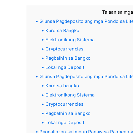
Talaan sa mg
Giunsa Pagdeposito ang mga Pondo sa Li
Kard sa Bangko
Elektronikong Sistema
Cryptocurrencies
Pagbalhin sa Bangko
Lokal nga Deposit
Giunsa Pagdeposito ang mga Pondo sa Lit
Kard sa bangko
Elektronikong Sistema
Cryptocurrencies
Pagbalhin sa Bangko
Lokal nga Deposit
Pagpalig-on sa Imong Panaw sa Pagnegosy