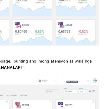
page, ipunting ang imong atensyon sa wala nga
ANANALAPI"
.