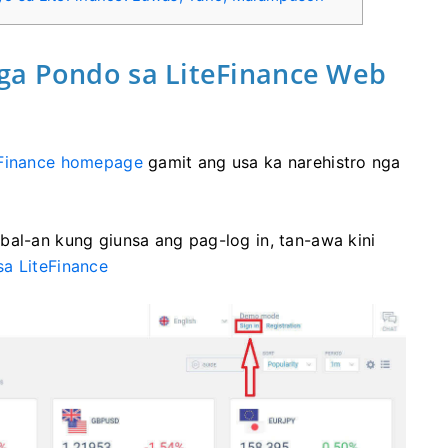
ga Pondo sa LiteFinance Web
eFinance homepage
gamit ang usa ka narehistro nga
bal-an kung giunsa ang pag-log in, tan-awa kini
sa LiteFinance