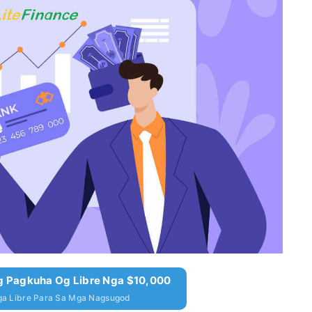
Ug Pagkuha Og Libre Nga $10,000
a Libre Para Sa Mga Nagsugod