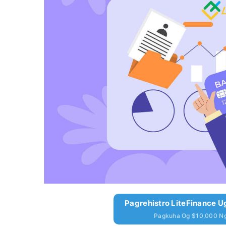
Pagrehistro LiteFinance 
Pagkuha Og $10,000 Ng