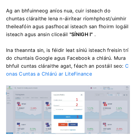
Ag an bhfuinneog aníos nua, cuir isteach do
chuntas cláraithe lena n-áirítear ríomhphost/uimhir
theileafóin agus pasfhocal isteach san fhoirm logáil
isteach agus ansin cliceáil
"SÍNIGH I"
.
Ina theannta sin, is féidir leat síniú isteach freisin trí
do chuntais Google agus Facebook a chlárú.
Mura
bhfuil cuntas cláraithe agat, féach an postáil seo:
C
onas Cuntas a Chlárú ar LiteFinance