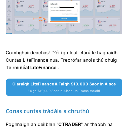
Comhghairdeachas!
D’éirigh leat clárú le haghaidh
Cuntas LiteFinance nua.
Treorófar anois thú chuig
Teirminéal LiteFinance
.
Cláraigh LiteFinance & Faigh $10,000 Saor In Aisce
Faigh $10,000 Saor In Aisce Do Thosaitheoirí
Conas cuntas trádála a chruthú
Roghnaigh an deilbhín
"CTRADER"
ar thaobh na