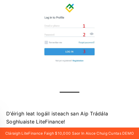
D’éirigh leat logáil isteach san Aip Trádála
Soghluaiste LiteFinance!
Cláraigh LiteFinance Faigh $10,000 Saor In Aisce Chuig Cuntas DEMO