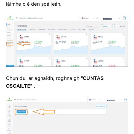
láimhe clé den scáileán.
Chun dul ar aghaidh, roghnaigh
"CUNTAS
OSCAILTE"
.