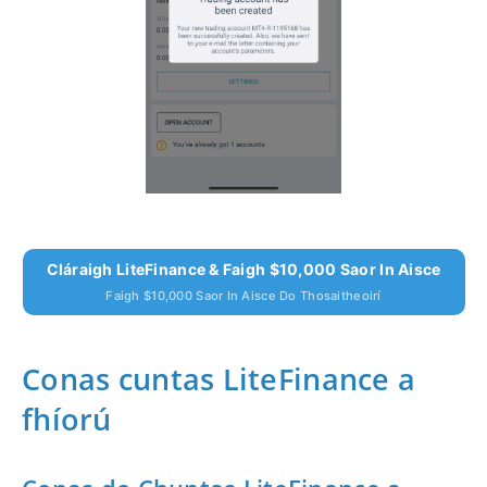
Cláraigh LiteFinance & Faigh $10,000 Saor In Aisce
Faigh $10,000 Saor In Aisce Do Thosaitheoirí
Conas cuntas LiteFinance a
fhíorú