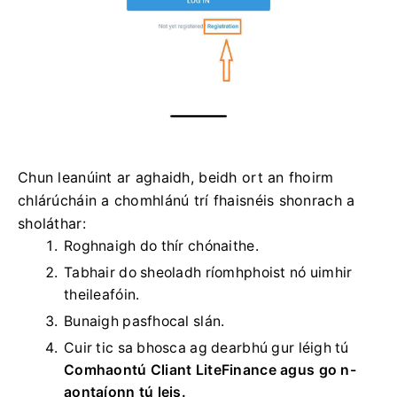
Chun leanúint ar aghaidh, beidh ort an fhoirm
chlárúcháin a chomhlánú trí fhaisnéis shonrach a
sholáthar:
Roghnaigh do thír chónaithe.
Tabhair do sheoladh ríomhphoist nó uimhir
theileafóin.
Bunaigh pasfhocal slán.
Cuir tic sa bhosca ag dearbhú gur léigh tú
Comhaontú Cliant LiteFinance agus go n-
aontaíonn tú leis.