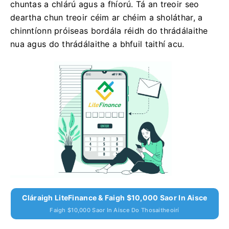
chuntas a chlárú agus a fhíorú. Tá an treoir seo
deartha chun treoir céim ar chéim a sholáthar, a
chinntíonn próiseas bordála réidh do thrádálaithe
nua agus do thrádálaithe a bhfuil taithí acu.
Cláraigh LiteFinance & Faigh $10,000 Saor In Aisce
Faigh $10,000 Saor In Aisce Do Thosaitheoirí