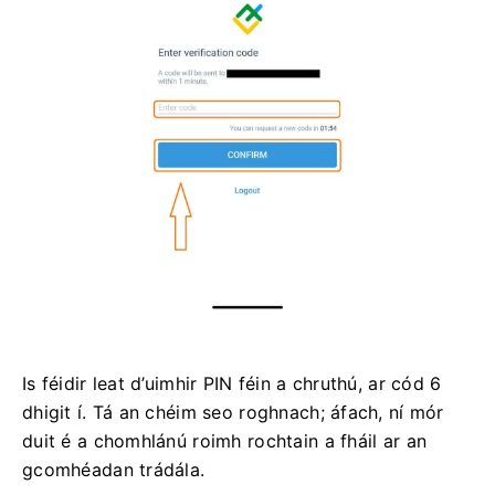
Is féidir leat d’uimhir PIN féin a chruthú, ar cód 6
dhigit í.
Tá an chéim seo roghnach;
áfach, ní mór
duit é a chomhlánú roimh rochtain a fháil ar an
gcomhéadan trádála.