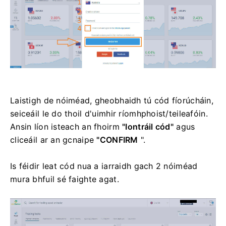
Laistigh de nóiméad, gheobhaidh tú cód fíorúcháin,
seiceáil le do thoil d'uimhir ríomhphoist/teileafóin.
Ansin líon isteach an fhoirm
"Iontráil cód"
agus
cliceáil ar an gcnaipe
"CONFIRM
".
Is féidir leat cód nua a iarraidh gach 2 nóiméad
mura bhfuil sé faighte agat.