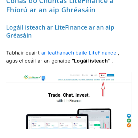
Conas do Chuntas LiteFinance a
Fhíorú ar an aip Ghréasáin
Logáil isteach ar LiteFinance ar an aip
Gréasáin
Tabhair cuairt
ar leathanach baile LiteFinance
,
agus cliceáil ar an gcnaipe
"Logáil isteach"
.