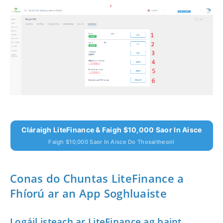
Cláraigh LiteFinance & Faigh $10,000 Saor In Aisce
Faigh $10,000 Saor In Aisce Do Thosaitheoirí
Conas do Chuntas LiteFinance a
Fhíorú ar an App Soghluaiste
Logáil isteach ar LiteFinance ag baint