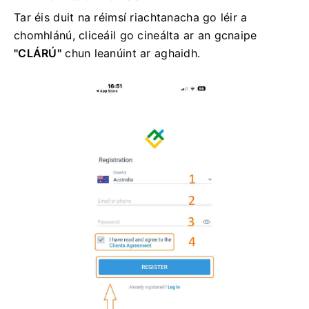
Tar éis duit na réimsí riachtanacha go léir a
chomhlánú, cliceáil go cineálta ar an gcnaipe
"CLÁRÚ"
chun leanúint ar aghaidh.