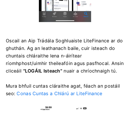
Oscail an Aip Trádála Soghluaiste LiteFinance ar do
ghuthán.
Ag an leathanach baile, cuir isteach do
chuntais chláraithe lena n-áirítear
ríomhphost/uimhir theileafóin agus pasfhocal.
Ansin
cliceáil
"LOGÁIL Isteach"
nuair a chríochnaigh tú.
Mura bhfuil cuntas cláraithe agat, féach an postáil
seo:
Conas Cuntas a Chlárú ar LiteFinance