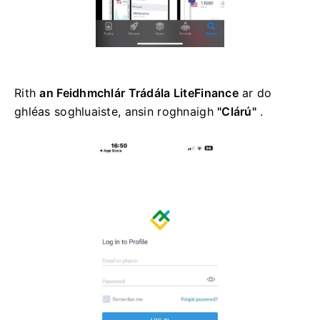
Rith
an Feidhmchlár Trádála LiteFinance
ar do
ghléas soghluaiste, ansin roghnaigh
"Clárú"
.