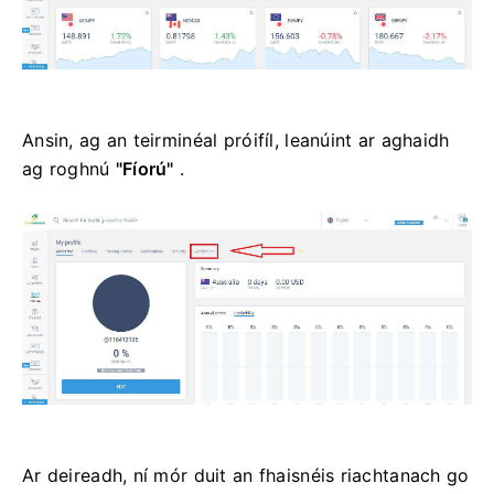
Ansin, ag an teirminéal próifíl, leanúint ar aghaidh
ag roghnú
"Fíorú"
.
Ar deireadh, ní mór duit an fhaisnéis riachtanach go