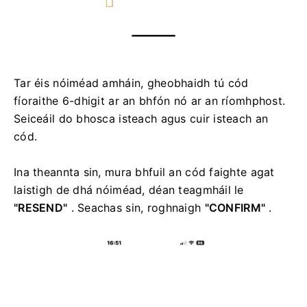
Tar éis nóiméad amháin, gheobhaidh tú cód
fíoraithe 6-dhigit ar an bhfón nó ar an ríomhphost.
Seiceáil do bhosca isteach agus cuir isteach an
cód.
Ina theannta sin, mura bhfuil an cód faighte agat
laistigh de dhá nóiméad, déan teagmháil le
"RESEND"
.
Seachas sin, roghnaigh
"CONFIRM"
.