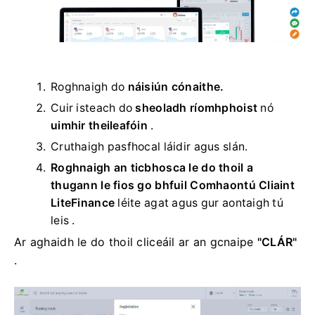
Roghnaigh do
náisiún cónaithe.
Cuir isteach do
sheoladh ríomhphoist
nó
uimhir theileafóin
.
Cruthaigh pasfhocal láidir agus slán.
Roghnaigh an ticbhosca le do thoil a
thugann le fios go bhfuil Comhaontú Cliaint
LiteFinance
léite agat agus gur aontaigh tú
leis .
Ar aghaidh le do thoil cliceáil ar an gcnaipe
"CLÁR"
.