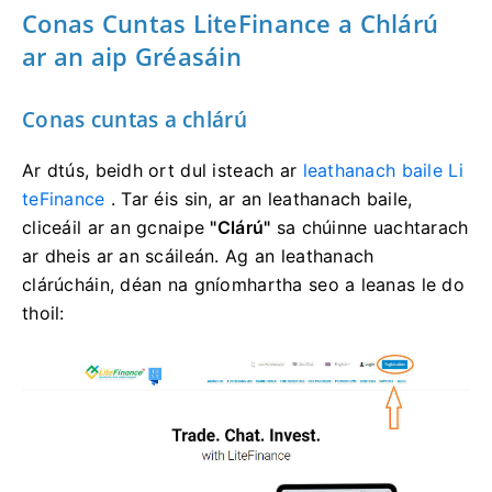
Conas Cuntas LiteFinance a Chlárú
ar an aip Gréasáin
Conas cuntas a chlárú
Ar dtús, beidh ort dul isteach ar
leathanach baile Li
teFinance
.
Tar éis sin, ar an leathanach baile,
cliceáil ar an gcnaipe
"Clárú"
sa chúinne uachtarach
ar dheis ar an scáileán.
Ag an leathanach
clárúcháin, déan na gníomhartha seo a leanas le do
thoil: