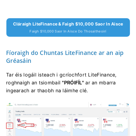
Cláraigh LiteFinance & Faigh $10,000 Saor In Aisce
Faigh $10,000 Saor In Aisce Do Thosaitheoirí
Fíoraigh do Chuntas LiteFinance ar an aip
Gréasáin
Tar éis logáil isteach i gcríochfort LiteFinance,
roghnaigh an tsiombail
"PRÓIFÍL"
ar an mbarra
ingearach ar thaobh na láimhe clé.