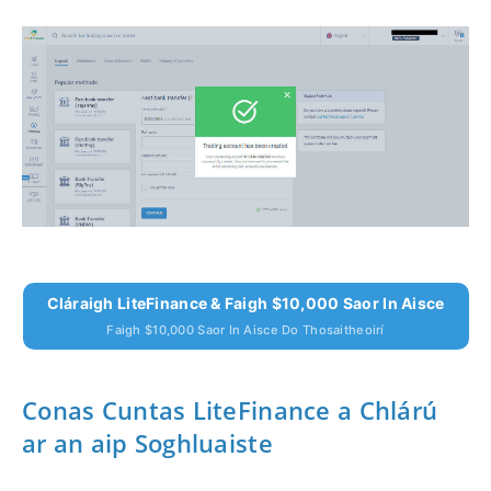
Cláraigh LiteFinance & Faigh $10,000 Saor In Aisce
Faigh $10,000 Saor In Aisce Do Thosaitheoirí
Conas Cuntas LiteFinance a Chlárú
ar an aip Soghluaiste