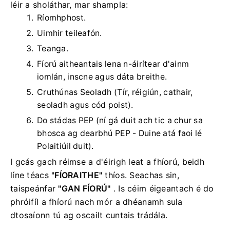
léir a sholáthar, mar shampla:
Ríomhphost.
Uimhir teileafón.
Teanga.
Fíorú aitheantais lena n-áirítear d'ainm
iomlán, inscne agus dáta breithe.
Cruthúnas Seoladh (Tír, réigiún, cathair,
seoladh agus cód poist).
Do stádas PEP (ní gá duit ach tic a chur sa
bhosca ag dearbhú PEP - Duine atá faoi lé
Polaitiúil duit).
I gcás gach réimse a d'éirigh leat a fhíorú, beidh
líne téacs
"FÍORAITHE"
thíos.
Seachas sin,
taispeánfar
"GAN FÍORÚ"
.
Is céim éigeantach é do
phróifíl a fhíorú nach mór a dhéanamh sula
dtosaíonn tú ag oscailt cuntais trádála.