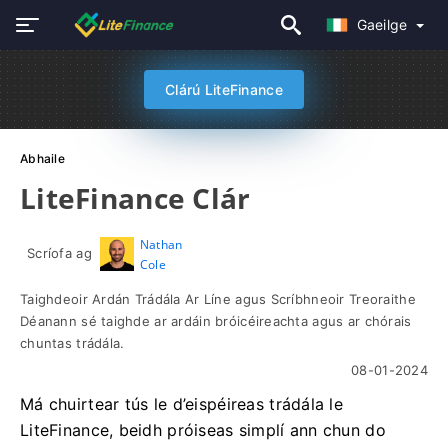
Gaeilge
Clárú LiteFinance
Abhaile
LiteFinance Clár
Nathan
Scríofa ag
Cole
Taighdeoir Ardán Trádála Ar Líne agus Scríbhneoir Treoraithe
Déanann sé taighde ar ardáin bróicéireachta agus ar chórais
chuntas trádála.
08-01-2024
Má chuirtear tús le d’eispéireas trádála le
LiteFinance, beidh próiseas simplí ann chun do