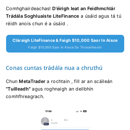
Comhghairdeachas!
D’éirigh leat an Feidhmchlár
Trádála Soghluaiste LiteFinance
a úsáid agus tá tú
réidh anois chun é a úsáid .
Cláraigh LiteFinance & Faigh $10,000 Saor In Aisce
Faigh $10,000 Saor In Aisce Do Thosaitheoirí
Conas cuntas trádála nua a chruthú
Chun
MetaTrader
a rochtain , fill ar an scáileán
"Tuilleadh"
agus roghnaigh an deilbhín
comhfhreagrach.