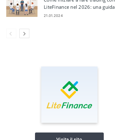
LiteFinance nel 2026: una guida
passo passo per principianti
21.01.2024
Visita il sito