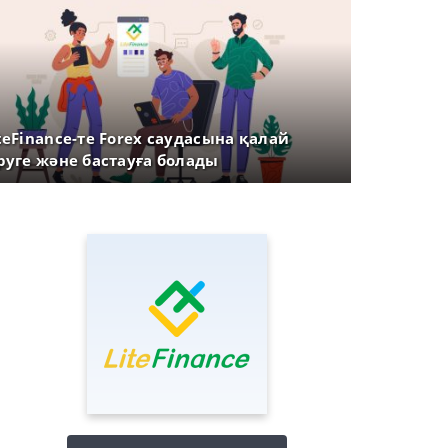
teFinance-те Forex саудасына қалай
руге және бастауға болады