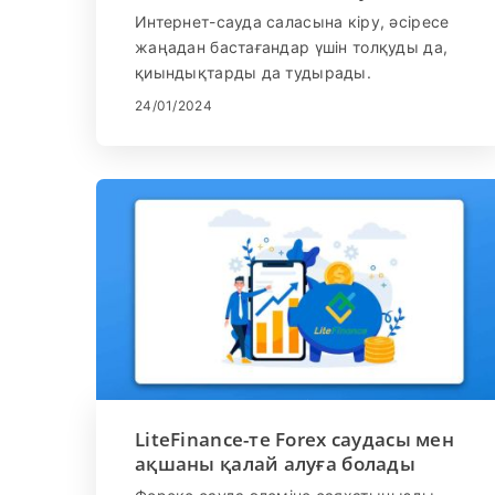
жасауға болады
Интернет-сауда саласына кіру, әсіресе
жаңадан бастағандар үшін толқуды да,
қиындықтарды да тудырады.
LiteFinance, форекс және CFD саудасы
24/01/2024
үшін жақсы құрылған платформа,
жаңадан келгендерге білім алу және
сенімділікпен сауда жасау үшін оңтайлы
ортаны ұсынады. Бұл нұсқаулық
LiteFinance-тегі сауда процесі туралы
таптырмас түсініктерді ұсына отырып,
жаңадан бастаушыларға бастапқы
қадамдарын шарлауға көмектесу үшін
арнайы әзірленген.
LiteFinance-те Forex саудасы мен
ақшаны қалай алуға болады