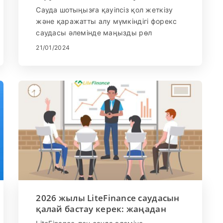
Сауда шотыңызға қауіпсіз қол жеткізу
және қаражатты алу мүмкіндігі форекс
саудасы әлемінде маңызды рөл
атқарады. Бұл жан-жақты нұсқаулық
21/01/2024
жүйеге кіру және LiteFinance есептік
жазбаңыздан қауіпсіз ақша алуды
бастаудың кәсіби үдерісі арқылы
біркелкі және сенімді қаржылық
тәжірибені қамтамасыз ету үшін
жасалған.
2026 жылы LiteFinance саудасын
қалай бастау керек: жаңадан
бастаушыларға арналған