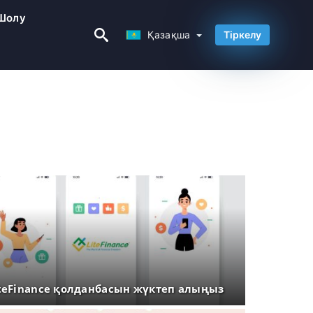
Шолу
Қазақша
Қазақша
Тіркелу
teFinance қолданбасын жүктеп алыңыз