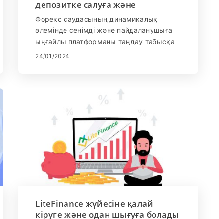
депозитке салуға және
саудалауға болады
Форекс саудасының динамикалық
әлемінде сенімді және пайдаланушыға
ыңғайлы платформаны таңдау табысқа
жету үшін өте маңызды. LiteFinance,
24/01/2024
жетекші онлайн форекс брокері бүкіл
әлем бойынша трейдерлер үшін үздіксіз
тәжірибе ұсынады. Бұл нұсқаулық сізге
LiteFinance платформасында қаражат
салу және сауда-саттықты орындау
процесі арқылы форекс саудасының
қызықты саласына тегіс және
ақпараттандырылған саяхатты
қамтамасыз етуге бағытталған.
LiteFinance жүйесіне қалай
кіруге және одан шығуға болады