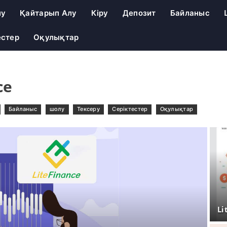
лу
Қайтарып Алу
Кіру
Депозит
Байланыс
естер
Оқулықтар
ce
Байланыс
шолу
Тексеру
Серіктестер
Оқулықтар
Li