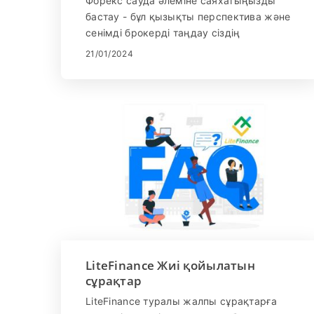
Форекс сауда әлеміне саяхатыңызды
бастау - бұл қызықты перспектива және
сенімді брокерді таңдау сіздің
табысыңыз үшін өте маңызды.
21/01/2024
Өнеркәсіптегі сенімді атау LiteFinance
бүкіл әлем бойынша трейдерлер үшін
ыңғайлы платформаны ұсынады. Бұл
жан-жақты нұсқаулық сізді LiteFinance
платформасында форекс саудасы және
қаражатты алу процесі арқылы
көрсетеді, бұл үздіксіз және қауіпсіз
тәжірибені қамтамасыз етеді.
LiteFinance Жиі қойылатын
сұрақтар
LiteFinance туралы жалпы сұрақтарға