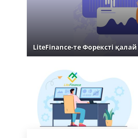
LiteFinance-те Форексті қала