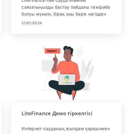
LiteFinance-пен сауда әлеміне
қадамдық нұсқаулық
саяхатыңызды бастау пайдалы тәжірибе
болуы мүмкін, бірақ оны берік негізден
бастау өте маңызды. Бұл қадамдық
21/01/2024
нұсқаулық жаңадан бастаушыларға
LiteFinance саудасының бастапқы
кезеңдерінде шарлауда көмектесу үшін
жасалған, біркелкі және хабардар
бастауды қамтамасыз ету үшін құнды
түсініктер мен маңызды ақпарат береді.
LiteFinance Демо тіркелгісі
Интернет-сауданың жылдам қарқынмен