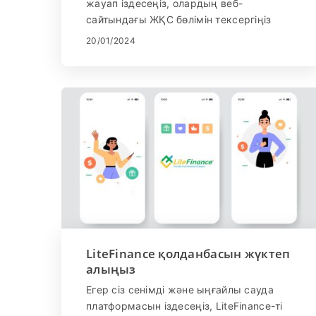
жауап іздесеңіз, олардың веб-
сайтындағы ЖҚС бөлімін тексергіңіз
келуі мүмкін. Жиі қойылатын сұрақтар
20/01/2024
бөлімі шоттарды тексеру, депозиттер
мен қаражаттарды алу, сауда шарттары,
платформалар мен құралдар және т.б.
сияқты тақырыптарды қамтиды. ЖҚС
бөліміне қалай кіруге болатыны туралы
бірнеше қадамдар:
LiteFinance қолданбасын жүктеп
алыңыз
Егер сіз сенімді және ыңғайлы сауда
платформасын іздесеңіз, LiteFinance-ті