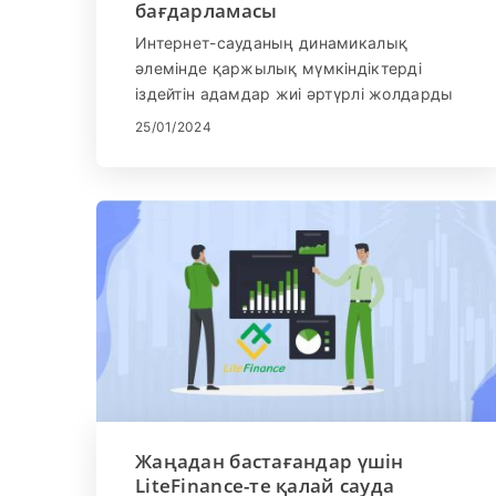
бағдарламасы
Интернет-сауданың динамикалық
әлемінде қаржылық мүмкіндіктерді
іздейтін адамдар жиі әртүрлі жолдарды
зерттейді. Осындай мүмкіндіктердің бірі
25/01/2024
- LiteFinance серіктестік бағдарламасына
қосылу, бұл интернет-сауданың үнемі
кеңейіп жатқан саласында құнды
серіктес болудың жолы. Бұл нұсқаулық
оқырмандарға процесс туралы жан-
жақты түсінік бере отырып, LiteFinance-
ке қосылудың қадамдары мен
артықшылықтарын көрсетуге
бағытталған.
Жаңадан бастағандар үшін
LiteFinance-те қалай сауда