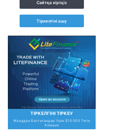
Сайтқа кіріңіз
Тіркелгіні ашу
ТІРКЕЛГІНІ ТІРКЕУ
Жаңадан Бастағандар Үшін $10 000 Тегін
Алыңыз