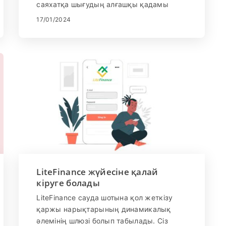
саяхатқа шығудың алғашқы қадамы
болып табылады. Пайдаланушыға
17/01/2024
ыңғайлы интерфейсі және сенімді
мүмкіндіктерімен танымал LiteFinance
трейдерлер үшін тамаша ортаны
қамтамасыз етеді. Бұл нұсқаулық сізге
тіркелгіні тіркеудің және LiteFinance-те
алғашқы форекс сауда-саттықтарын
бастаудың үздіксіз процестерімен
таныстырады.
LiteFinance жүйесіне қалай
кіруге болады
LiteFinance сауда шотына қол жеткізу
қаржы нарықтарының динамикалық
әлемінің шлюзі болып табылады. Сіз