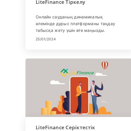
LiteFinance Тіркелу
Онлайн сауданың динамикалық
әлемінде дұрыс платформаны таңдау
табысқа жету үшін өте маңызды.
LiteFinance, жетекші онлайн форекс және
25/01/2024
CFD брокері, пайдаланушыға ыңғайлы
интерфейс пен трейдерлерге мүмкіндік
беретін бірқатар мүмкіндіктерді
ұсынады. Бұл нұсқаулық сізді LiteFinance
жүйесіне тіркелудің қарапайым және
қауіпсіз процесі арқылы көрсетеді, бұл
сіздің сауда сапарыңызға сенімді түрде
кірісуге дайын екеніңізді қамтамасыз
етеді.
LiteFinance Серіктестік