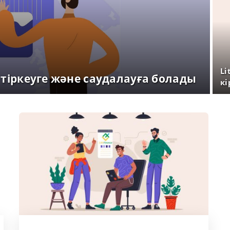
Li
й тіркеуге және саудалауға болады
кі