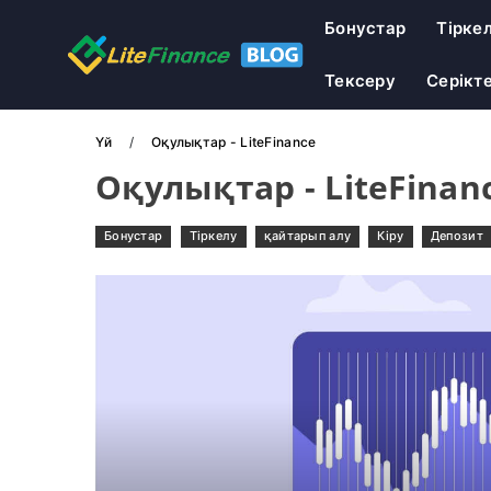
Бонустар
Тірке
Тексеру
Серікт
Үй
Оқулықтар - LiteFinance
Оқулықтар - LiteFinan
Бонустар
Тіркелу
қайтарып алу
Кіру
Депозит