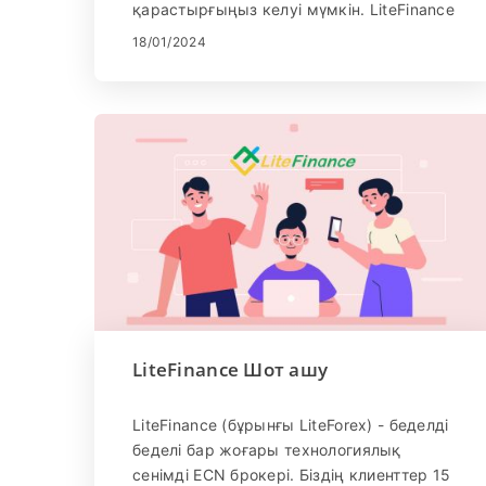
қарастырғыңыз келуі мүмкін. LiteFinance
- форекс, металдар, криптовалюталар,
18/01/2024
индекстер және акциялар сияқты
әртүрлі қаржы құралдарын ұсынатын
жаһандық брокер. LiteFinance-те кез
келген уақытта және кез келген жерде
сауда жасауға мүмкіндік беретін
ыңғайлы мобильді қосымша бар. Бұл
блог жазбасында біз ұялы
телефоныңызға LiteFinance қолданбасын
қалай жүктеп алып, орнату керектігін
көрсетеміз.
LiteFinance Шот ашу
LiteFinance (бұрынғы LiteForex) - беделді
беделі бар жоғары технологиялық
сенімді ECN брокері. Біздің клиенттер 15