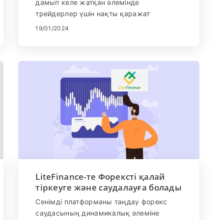
дамып келе жатқан әлемінде
трейдерлер үшін нақты қаражат
жасамас бұрын нарықпен танысу өте
19/01/2024
маңызды. Мұны істеудің тиімді
әдістерінің бірі демо-шот ашу болып
табылады және LiteFinance
трейдерлерге өз дағдыларын тәуекелсіз
шыңдау үшін ыңғайлы платформа
ұсынады. Бұл нұсқаулықта біз сізге
LiteFinance-те демонстрациялық есептік
жазбаны ашу процесімен
таныстырамыз.
LiteFinance-те Форексті қалай
тіркеуге және саудалауға болады
Сенімді платформаны таңдау форекс
саудасының динамикалық әлеміне