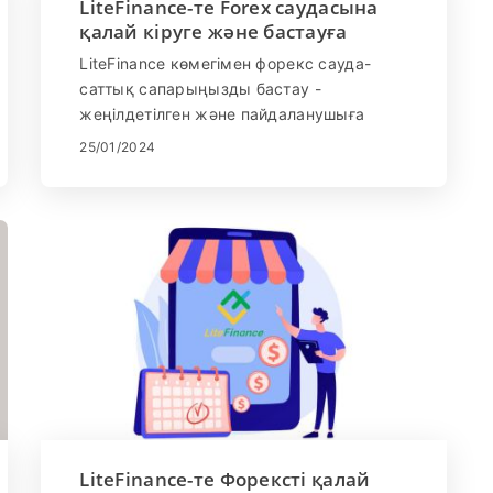
LiteFinance-те Forex саудасына
қалай кіруге және бастауға
болады
LiteFinance көмегімен форекс сауда-
саттық сапарыңызды бастау -
жеңілдетілген және пайдаланушыға
ыңғайлы тәжірибе. Бұл нұсқаулық сізге
25/01/2024
LiteFinance платформасында кіру және
сауда-саттықты бастау процесі арқылы
сізге форекс саудасының шытырман
оқиғасын тегіс бастауды қамтамасыз
етуге арналған.
LiteFinance-те Форексті қалай