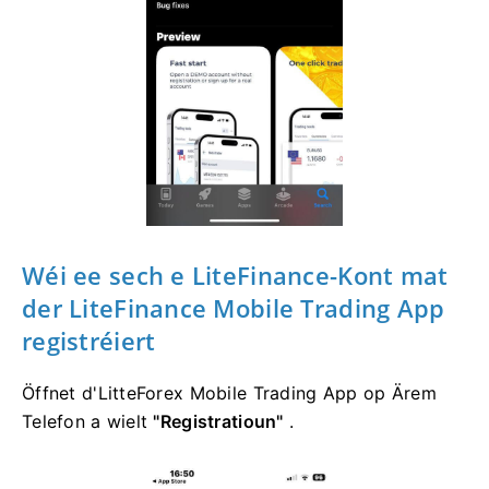
Wéi ee sech e LiteFinance-Kont mat
der LiteFinance Mobile Trading App
registréiert
Öffnet d'LitteForex Mobile Trading App op Ärem
Telefon a wielt
"Registratioun"
.