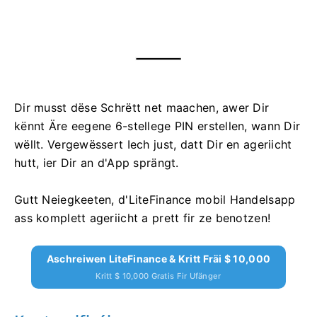
Dir musst dëse Schrëtt net maachen, awer Dir
kënnt Äre eegene 6-stellege PIN erstellen, wann Dir
wëllt. Vergewëssert Iech just, datt Dir en ageriicht
hutt, ier Dir an d'App sprängt.
Gutt Neiegkeeten, d'LiteFinance mobil Handelsapp
ass komplett ageriicht a prett fir ze benotzen!
Aschreiwen LiteFinance & Kritt Fräi $ 10,000
Kritt $ 10,000 Gratis Fir Ufänger