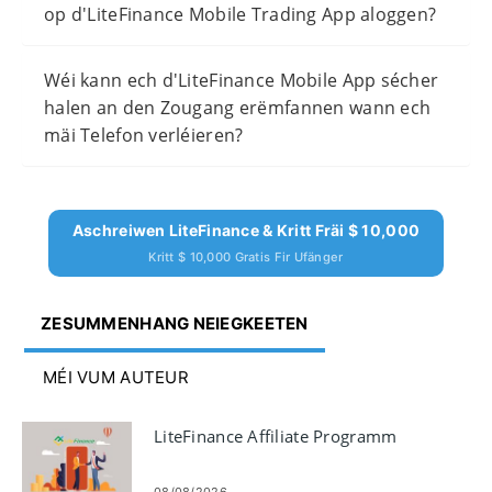
op d'LiteFinance Mobile Trading App aloggen?
Wéi kann ech d'LiteFinance Mobile App sécher
halen an den Zougang erëmfannen wann ech
mäi Telefon verléieren?
Aschreiwen LiteFinance & Kritt Fräi $ 10,000
Kritt $ 10,000 Gratis Fir Ufänger
ZESUMMENHANG NEIEGKEETEN
MÉI VUM AUTEUR
LiteFinance Affiliate Programm
08/08/2026