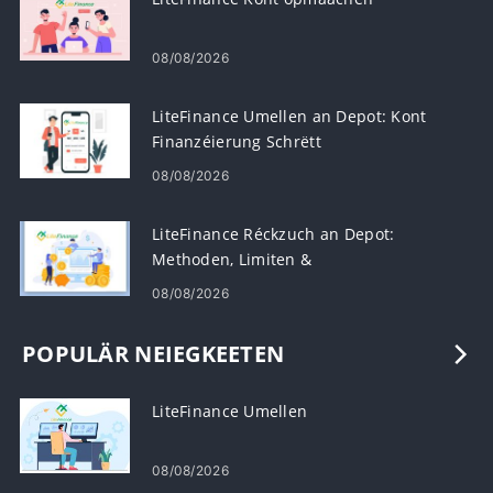
08/08/2026
LiteFinance Umellen an Depot: Kont
Finanzéierung Schrëtt
08/08/2026
LiteFinance Réckzuch an Depot:
Methoden, Limiten &
Veraarbechtungszäiten
08/08/2026
POPULÄR NEIEGKEETEN
LiteFinance Umellen
08/08/2026