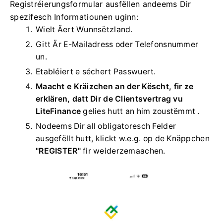
Registréierungsformular ausfëllen andeems Dir
spezifesch Informatiounen uginn:
Wielt Äert Wunnsëtzland.
Gitt Är E-Mailadress oder Telefonsnummer
un.
Etabléiert e séchert Passwuert.
Maacht e Kräizchen an der Këscht, fir ze
erklären, datt Dir de Clientsvertrag vu
LiteFinance
gelies hutt an him zoustëmmt .
Nodeems Dir all obligatoresch Felder
ausgefëllt hutt, klickt w.e.g. op de Knäppchen
"REGISTER"
fir weiderzemaachen.