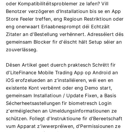
oder Kompatibilitéitsproblemer ze lafen? Vill
Benotzer verzögeren d'Installatioun bis se en App
Store Feeler treffen, eng Regioun Restriktioun oder
eng onerwaart Erlaabnesprompt déi Echtzäit
Zitater an d'Bestellung verhënnert. Adresséiert dës
gemeinsam Blocker fir d'éischt hält Setup séier an
zouverlässeg.
Dësen Artikel geet duerch praktesch Schrëtt fir
d'LiteFinance Mobile Trading App op Android an
iOS erofzelueden an z'installéieren, wéi een en
existente Kont verbënnt oder eng Demo start,
gemeinsam Installatioun / Update Fixen, a Basis
Sécherheetsastellungen fir biometresch Login
z'erméiglechen an Umeldungsinformatiounen ze
schützen. Follegt d'Instruktioune fir d'Bereetschaft
vum Apparat z'iwwerpréiwen, d'Permissiounen ze