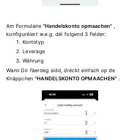
Am Formulaire
"Handelskonto opmaachen"
,
konfiguréiert w.e.g. déi folgend 3 Felder:
Kontotyp
Leverage
Währung
Wann Dir fäerdeg sidd, dréckt einfach op de
Knäppchen
"HANDELSKONTO OPMAACHEN"
.