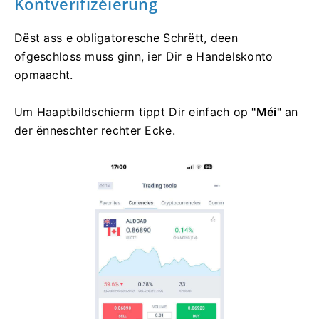
Kontverifizéierung
Dëst ass e obligatoresche Schrëtt, deen
ofgeschloss muss ginn, ier Dir e Handelskonto
opmaacht.
Um Haaptbildschierm tippt Dir einfach op
"Méi"
an
der ënneschter rechter Ecke.