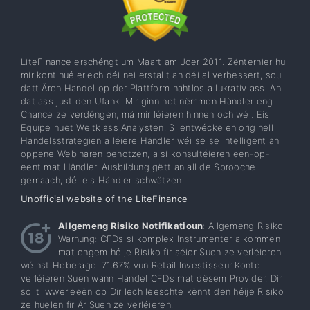
LiteFinance erschéngt um Maart am Joer 2011. Zënterhier hu
mir kontinuéierlech déi nei erstallt an déi al verbessert, sou
datt Ären Handel op der Plattform nahtlos a lukrativ ass. An
dat ass just den Ufank. Mir ginn net nëmmen Händler eng
Chance ze verdéngen, mä mir léieren hinnen och wéi. Eis
Equipe huet Weltklass Analysten. Si entwéckelen originell
Handelsstrategien a léiere Händler wéi se se intelligent an
oppene Webinaren benotzen, a si konsultéieren een-op-
eent mat Händler. Ausbildung gëtt an all de Sprooche
gemaach, déi eis Händler schwätzen.
Unofficial website of the LiteFinance
Allgemeng Risiko Notifikatioun
: Allgemeng Risiko
Warnung: CFDs si komplex Instrumenter a kommen
mat engem héije Risiko fir séier Suen ze verléieren
wéinst Heberage. 71,67% vun Retail Investisseur Konte
verléieren Suen wann Handel CFDs mat dësem Provider. Dir
sollt iwwerleeën ob Dir Iech leeschte kënnt den héije Risiko
ze huelen fir Är Suen ze verléieren.