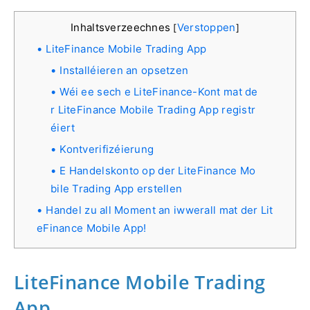
Inhaltsverzeechnes
Verstoppen
[
]
LiteFinance Mobile Trading App
Installéieren an opsetzen
Wéi ee sech e LiteFinance-Kont mat de
r LiteFinance Mobile Trading App registr
éiert
Kontverifizéierung
E Handelskonto op der LiteFinance Mo
bile Trading App erstellen
Handel zu all Moment an iwwerall mat der Lit
eFinance Mobile App!
LiteFinance Mobile Trading
App