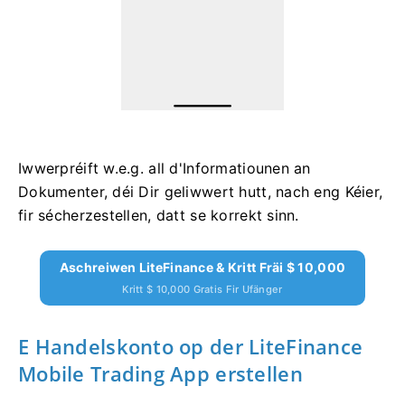
Iwwerpréift w.e.g. all d'Informatiounen an
Dokumenter, déi Dir geliwwert hutt, nach eng Kéier,
fir sécherzestellen, datt se korrekt sinn.
Aschreiwen LiteFinance & Kritt Fräi $ 10,000
Kritt $ 10,000 Gratis Fir Ufänger
E Handelskonto op der LiteFinance
Mobile Trading App erstellen