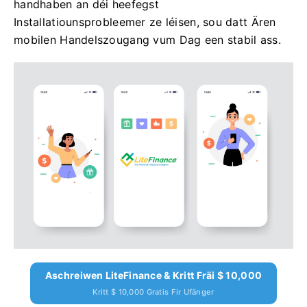
handhaben an déi heefegst
Installatiounsprobleemer ze léisen, sou datt Ären
mobilen Handelszougang vum Dag een stabil ass.
Aschreiwen LiteFinance & Kritt Fräi $ 10,000
Kritt $ 10,000 Gratis Fir Ufänger