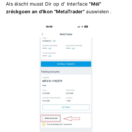
Als éischt musst Dir op d'
Interface
"Méi"
zréckgoen an d'Ikon
"MetaTrader"
auswielen .