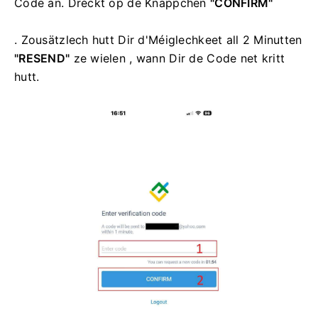
Code an. Dréckt op de
Knäppchen
"CONFIRM"
. Zousätzlech hutt Dir d'Méiglechkeet all 2 Minutten
"RESEND"
ze wielen , wann Dir de Code net kritt
hutt.