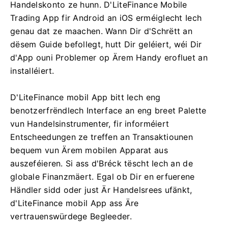
Handelskonto ze hunn. D'LiteFinance Mobile
Trading App fir Android an iOS erméiglecht Iech
genau dat ze maachen. Wann Dir d'Schrëtt an
dësem Guide befollegt, hutt Dir geléiert, wéi Dir
d'App ouni Problemer op Ärem Handy erofluet an
installéiert.
D'LiteFinance mobil App bitt Iech eng
benotzerfrëndlech Interface an eng breet Palette
vun Handelsinstrumenter, fir informéiert
Entscheedungen ze treffen an Transaktiounen
bequem vun Ärem mobilen Apparat aus
auszeféieren. Si ass d'Bréck tëscht Iech an de
globale Finanzmäert. Egal ob Dir en erfuerene
Händler sidd oder just Är Handelsrees ufänkt,
d'LiteFinance mobil App ass Äre
vertrauenswürdege Begleeder.