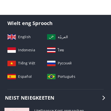
Wielt eng Sprooch
English
العربيّة
Indonesia
ไทย
Tiếng Việt
Русский
Español
Português
NEIST NEIEGKEETEN
LiteFinance Kont opmaachen