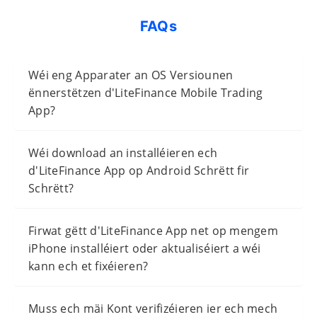
FAQs
Wéi eng Apparater an OS Versiounen
ënnerstëtzen d'LiteFinance Mobile Trading
App?
Wéi download an installéieren ech
d'LiteFinance App op Android Schrëtt fir
Schrëtt?
Firwat gëtt d'LiteFinance App net op mengem
iPhone installéiert oder aktualiséiert a wéi
kann ech et fixéieren?
Muss ech mäi Kont verifizéieren ier ech mech