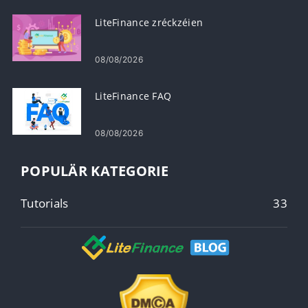
LiteFinance zréckzéien
08/08/2026
LiteFinance FAQ
08/08/2026
POPULÄR KATEGORIE
Tutorials
33