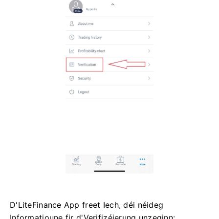
D'LiteFinance App freet Iech, déi néideg
Informatioune fir d'Verifizéierung unzeginn: