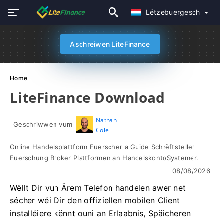
Lëtzebuergesch
Aschreiwen LiteFinance
Home
LiteFinance Download
Nathan
Geschriwwen vum
Cole
Online Handelsplattform Fuerscher a Guide Schrëftsteller
Fuerschung Broker Plattformen an HandelskontoSystemer.
08/08/2026
Wëllt Dir vun Ärem Telefon handelen awer net
sécher wéi Dir den offiziellen mobilen Client
installéiere kënnt ouni an Erlaabnis, Späicheren