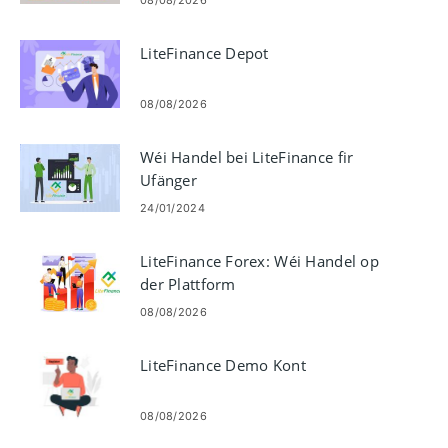
LiteFinance Depot
08/08/2026
Wéi Handel bei LiteFinance fir
Ufänger
24/01/2024
LiteFinance Forex: Wéi Handel op
der Plattform
08/08/2026
LiteFinance Demo Kont
08/08/2026