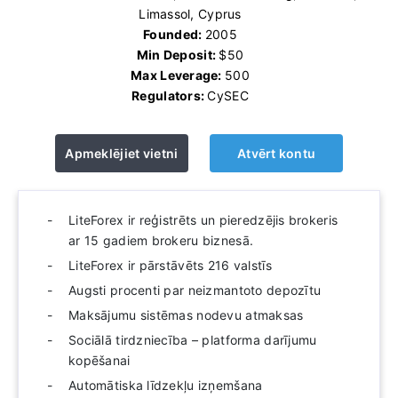
Limassol, Cyprus
Founded:
2005
Min Deposit:
$50
Max Leverage:
500
Regulators:
CySEC
Apmeklējiet vietni
Atvērt kontu
LiteForex ir reģistrēts un pieredzējis brokeris
ar 15 gadiem brokeru biznesā.
LiteForex ir pārstāvēts 216 valstīs
Augsti procenti par neizmantoto depozītu
Maksājumu sistēmas nodevu atmaksas
Sociālā tirdzniecība – platforma darījumu
kopēšanai
Automātiska līdzekļu izņemšana