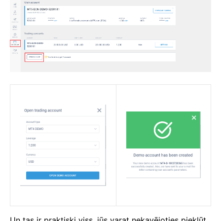
Un tas ir praktiski viss, jūs varat nekavējoties piekļūt