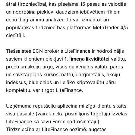
ātrai tirdzniecībai, kas pieejama 15 pasaules valodās
un nodrošina piekļuvi daudziem iebūvētiem rīkiem
cenu diagrammu analīzei.
To var izmantot arī
populārākās tirdzniecības platformas MetaTrader 4/5
cienītāji.
Tiešsaistes ECN brokeris LiteFinance ir nodrošinājis
saviem klientiem piekļuvi
1. līmeņa likviditātei
valūtu,
preču un akciju tirgū, visos galvenajos valūtu pāros
un savstarpējos kursos, naftu, dārgmetālus, akciju
indeksus, blue chips un lielāko kriptovalūtu pāru
komplektu. var tirgot LiteFinance.
Uzņēmuma reputāciju apliecina milzīgs klientu skaits
visā pasaulē (vairāk nekā pusmiljons tirgotāju izvēlas
LiteFinance kā savu Forex nodrošinātāju).
Tirdzniecība ar LiteFinance nozīmē: augstas