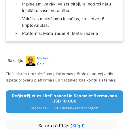
Ir pieejami vairāki valsts biroji, lai nodrošinātu
lokālāku sasniedzamību.
Vairākas maksājumu iespējas, kas ietver 6
kriptovalūtas.
Platforms: MetaTrader 4, MetaTrader 5
Nathan
Rakstījis
Cole
Tiešsaistes tirdzniecības platformas pētnieks un ceļvedis
Izpēta brokeru platformas un tirdzniecības kontu sistēmas.
Reģistrējieties LiteFinance Un Saņemiet Bezmaksas
USD 10 000
Saņemiet 10 000 $ Bezmaksas Iesācējiem
Satura rādītājs
Slēpt
[
]