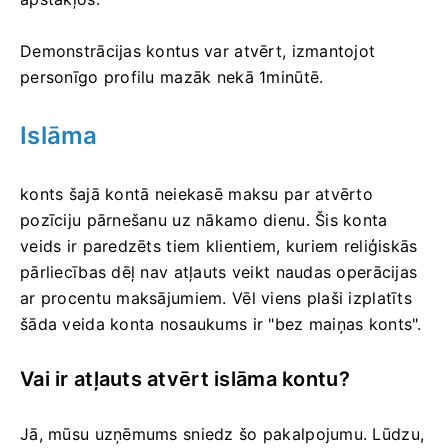
Demonstrācijas kontus var atvērt, izmantojot
personīgo profilu mazāk nekā 1minūtē.
Islāma
konts šajā kontā neiekasē maksu par atvērto
pozīciju pārnešanu uz nākamo dienu.
Šis konta
veids ir paredzēts tiem klientiem, kuriem reliģiskās
pārliecības dēļ nav atļauts veikt naudas operācijas
ar procentu maksājumiem.
Vēl viens plaši izplatīts
šāda veida konta nosaukums ir "bez maiņas konts".
Vai ir atļauts atvērt islāma kontu?
Jā, mūsu uzņēmums sniedz šo pakalpojumu.
Lūdzu,