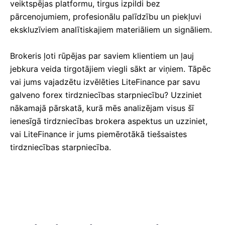
veiktspējas platformu, tirgus izpildi bez
pārcenojumiem, profesionālu palīdzību un piekļuvi
ekskluzīviem analītiskajiem materiāliem un signāliem.
Brokeris ļoti rūpējas par saviem klientiem un ļauj
jebkura veida tirgotājiem viegli sākt ar viņiem.
Tāpēc
vai jums vajadzētu izvēlēties LiteFinance par savu
galveno forex tirdzniecības starpniecību?
Uzziniet
nākamajā pārskatā, kurā mēs analizējam visus šī
ienesīgā tirdzniecības brokera aspektus un uzziniet,
vai LiteFinance ir jums piemērotākā tiešsaistes
tirdzniecības starpniecība.