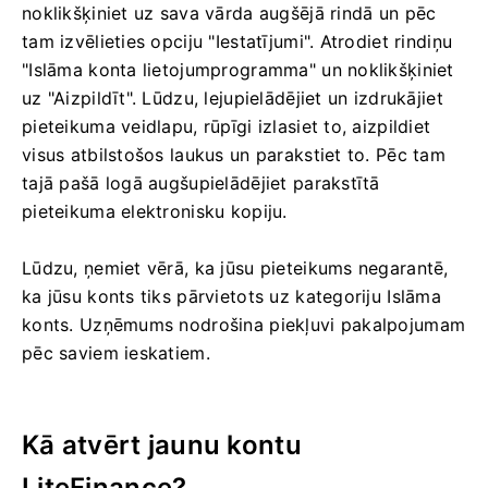
noklikšķiniet uz sava vārda augšējā rindā un pēc
tam izvēlieties opciju "Iestatījumi".
Atrodiet rindiņu
"Islāma konta lietojumprogramma" un noklikšķiniet
uz "Aizpildīt".
Lūdzu, lejupielādējiet un izdrukājiet
pieteikuma veidlapu, rūpīgi izlasiet to, aizpildiet
visus atbilstošos laukus un parakstiet to.
Pēc tam
tajā pašā logā augšupielādējiet parakstītā
pieteikuma elektronisku kopiju.
Lūdzu, ņemiet vērā, ka jūsu pieteikums negarantē,
ka jūsu konts tiks pārvietots uz kategoriju Islāma
konts.
Uzņēmums nodrošina piekļuvi pakalpojumam
pēc saviem ieskatiem.
Kā atvērt jaunu kontu
LiteFinance?