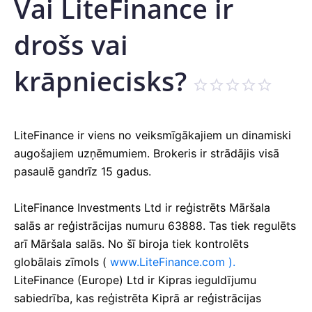
Vai LiteFinance ir
drošs vai
krāpniecisks?
LiteFinance ir viens no veiksmīgākajiem un dinamiski
augošajiem uzņēmumiem.
Brokeris ir strādājis visā
pasaulē gandrīz 15 gadus.
LiteFinance Investments Ltd ir reģistrēts Māršala
salās ar reģistrācijas numuru 63888. Tas tiek regulēts
arī Māršala salās.
No šī biroja tiek kontrolēts
globālais zīmols (
www.LiteFinance.com ).
LiteFinance (Europe) Ltd ir Kipras ieguldījumu
sabiedrība, kas reģistrēta Kiprā ar reģistrācijas