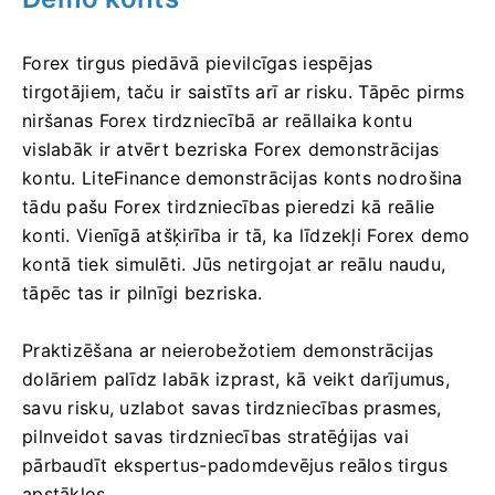
Forex tirgus piedāvā pievilcīgas iespējas
tirgotājiem, taču ir saistīts arī ar risku.
Tāpēc pirms
niršanas Forex tirdzniecībā ar reāllaika kontu
vislabāk ir atvērt bezriska Forex demonstrācijas
kontu.
LiteFinance demonstrācijas konts nodrošina
tādu pašu Forex tirdzniecības pieredzi kā reālie
konti.
Vienīgā atšķirība ir tā, ka līdzekļi Forex demo
kontā tiek simulēti.
Jūs netirgojat ar reālu naudu,
tāpēc tas ir pilnīgi bezriska.
Praktizēšana ar neierobežotiem demonstrācijas
dolāriem palīdz labāk izprast, kā veikt darījumus,
savu risku, uzlabot savas tirdzniecības prasmes,
pilnveidot savas tirdzniecības stratēģijas vai
pārbaudīt ekspertus-padomdevējus reālos tirgus
apstākļos.