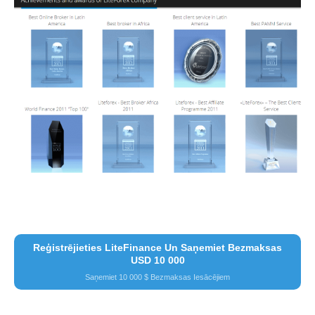
Reģistrējieties LiteFinance Un Saņemiet Bezmaksas
USD 10 000
Saņemiet 10 000 $ Bezmaksas Iesācējiem