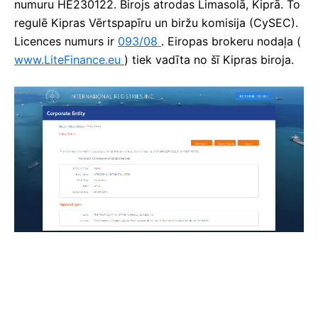
numuru HE230122.
Birojs atrodas Limasolā, Kiprā.
To
regulē Kipras Vērtspapīru un biržu komisija (CySEC).
Licences numurs ir
093/08
.
Eiropas brokeru nodaļa (
www.LiteFinance.eu
) tiek vadīta no šī Kipras biroja.