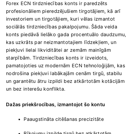
Forex ECN tirdzniecības konts ir paredzēts
profesionāliem pieredzējušiem tirgotājiem, kā arī
investoriem un tirgotājiem, kuri vēlas izmantot
sociālās tirdzniecības pakalpojumu.
Šāda veida
konts piedāvā lielāko gada procentuālo daudzumu,
kas uzkrāts par neizmantotajiem līdzekļiem, un
piekļuvi lielai likviditātei ar zemām mainīgām
starpībām.
Tirdzniecības konts ir izveidots,
pamatojoties uz modernām ECN tehnoloģijām, kas
nodrošina piekļuvi labākajām cenām tirgū, stabilu
un garantētu ātru izpildi bez atkārtotām kotācijām
un bez interešu konflikta.
Dažas priekšrocības, izmantojot šo kontu
Paaugstināta citēšanas precizitāte
Rīkojumu izpilde tirgū bez atkārtotām