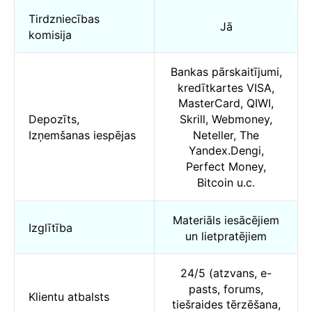
Tirdzniecības
Jā
komisija
Bankas pārskaitījumi,
kredītkartes VISA,
MasterCard, QIWI,
Depozīts,
Skrill, Webmoney,
Izņemšanas iespējas
Neteller, The
Yandex.Dengi,
Perfect Money,
Bitcoin u.c.
Materiāls iesācējiem
Izglītība
un lietpratējiem
24/5 (atzvans, e-
pasts, forums,
Klientu atbalsts
tiešraides tērzēšana,