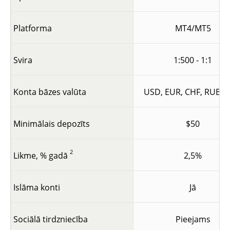
Platforma
MT4/MT5
Svira
1:500 - 1:1
Konta bāzes valūta
USD, EUR, CHF, RUB, 
Minimālais depozīts
$50
2
Likme, % gadā
2,5%
Islāma konti
Jā
Sociālā tirdzniecība
Pieejams