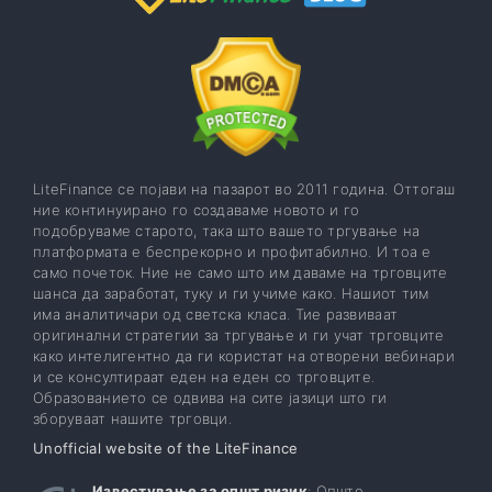
LiteFinance се појави на пазарот во 2011 година. Оттогаш
ние континуирано го создаваме новото и го
подобруваме старото, така што вашето тргување на
платформата е беспрекорно и профитабилно. И тоа е
само почеток. Ние не само што им даваме на трговците
шанса да заработат, туку и ги учиме како. Нашиот тим
има аналитичари од светска класа. Тие развиваат
оригинални стратегии за тргување и ги учат трговците
како интелигентно да ги користат на отворени вебинари
и се консултираат еден на еден со трговците.
Образованието се одвива на сите јазици што ги
зборуваат нашите трговци.
Unofficial website of the LiteFinance
Известување за општ ризик
: Општо