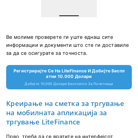
Ве молиме проверете ги уште еднаш сите
информации и документи што сте ги доставиле
за да се осигурате за точноста.
Регистрирајте Се На LiteFinance И Добијте Беспл
Атни 10.000 Долари
Добијте 10.000 Долари Бесплатно За Почетници
Креирање на сметка за тргување
на мобилната апликација за
тргување LiteFinance
Прво, треба да се вратите на интерфејсот