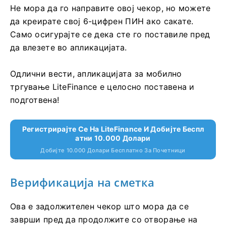
Не мора да го направите овој чекор, но можете
да креирате свој 6-цифрен ПИН ако сакате.
Само осигурајте се дека сте го поставиле пред
да влезете во апликацијата.
Одлични вести, апликацијата за мобилно
тргување LiteFinance е целосно поставена и
подготвена!
Регистрирајте Се На LiteFinance И Добијте Беспл
Атни 10.000 Долари
Добијте 10.000 Долари Бесплатно За Почетници
Верификација на сметка
Ова е задолжителен чекор што мора да се
заврши пред да продолжите со отворање на