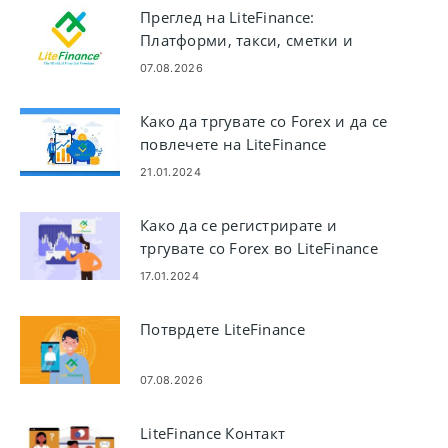
Преглед на LiteFinance:
Платформи, такси, сметки и
безбедност
07.08.2026
Како да тргувате со Forex и да се
повлечете на LiteFinance
21.01.2024
Како да се регистрирате и
тргувате со Forex во LiteFinance
17.01.2024
Потврдете LiteFinance
07.08.2026
LiteFinance Контакт