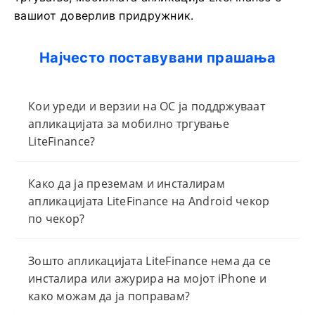
вашиот доверлив придружник.
Најчесто поставувани прашања
Кои уреди и верзии на ОС ја поддржуваат
апликацијата за мобилно тргување
LiteFinance?
Како да ја преземам и инсталирам
апликацијата LiteFinance на Android чекор
по чекор?
Зошто апликацијата LiteFinance нема да се
инсталира или ажурира на мојот iPhone и
како можам да ја поправам?