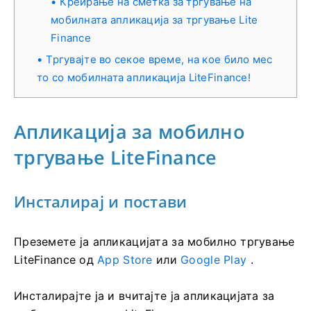
Креирање на сметка за тргување на
мобилната апликација за тргување Lite
Finance
Тргувајте во секое време, на кое било мес
то со мобилната апликација LiteFinance!
Апликација за мобилно
тргување LiteFinance
Инсталирај и постави
Преземете ја апликацијата за мобилно тргување
LiteFinance од
App Store
или
Google Play
.
Инсталирајте ја и вчитајте ја апликацијата за