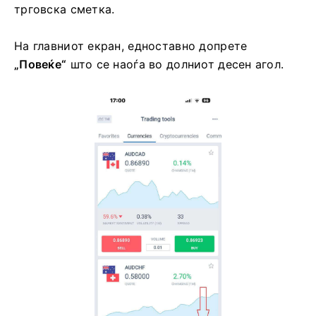
трговска сметка.
На главниот екран, едноставно допрете
„Повеќе“
што се наоѓа во долниот десен агол.