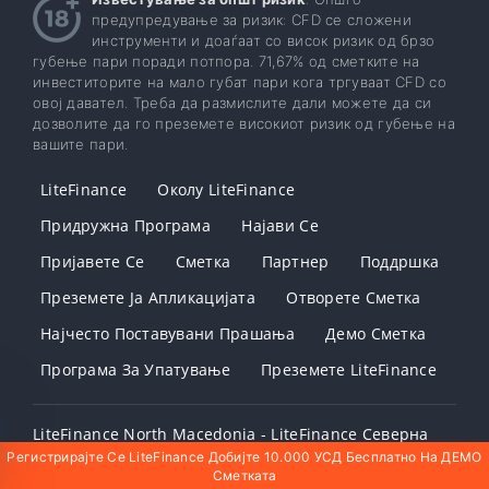
предупредување за ризик: CFD се сложени
инструменти и доаѓаат со висок ризик од брзо
губење пари поради потпора. 71,67% од сметките на
инвеститорите на мало губат пари кога тргуваат CFD со
овој давател. Треба да размислите дали можете да си
дозволите да го преземете високиот ризик од губење на
вашите пари.
LiteFinance
Околу LiteFinance
Придружна Програма
Најави Се
Пријавете Се
Сметка
Партнер
Поддршка
Преземете Ја Апликацијата
Отворете Сметка
Најчесто Поставувани Прашања
Демо Сметка
Програма За Упатување
Преземете LiteFinance
LiteFinance North Macedonia - LiteFinance Северна
Регистрирајте Се LiteFinance Добијте 10.000 УСД Бесплатно На ДЕМО
Контакт LiteFinance
Сметката