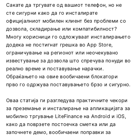
Сакате да тргувате од вашиот телефон, но не
сте сигурни како да го инсталирате
официјалниот мобилен клиент без проблеми со
дозвола, складирање или компатибилност?
Многу корисници го одложуваат инсталирањето
додека не постигнат грешка во App Store,
ограничување на регионот или неочекувано
известување за дозвола што спречува понуди во
реално време и поставување нарачки.
Обраќањето на овие вообичаени блокатори
прво го одржува поставувањето брзо и сигурно.
Оваа статија ги разгледува практичните чекори
за преземање и инсталирање на апликацијата за
мобилно тргување LiteFinance на Android и iOS,
како да поврзете постоечка сметка или да
започнете демо, вообичаени поправки за