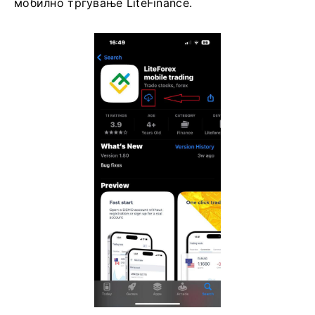
мобилно тргување LiteFinance.