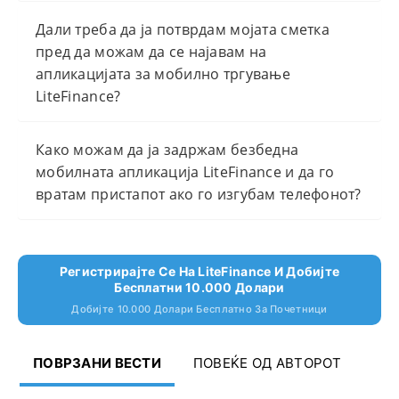
Дали треба да ја потврдам мојата сметка
пред да можам да се најавам на
апликацијата за мобилно тргување
LiteFinance?
Како можам да ја задржам безбедна
мобилната апликација LiteFinance и да го
вратам пристапот ако го изгубам телефонот?
Регистрирајте Се На LiteFinance И Добијте
Бесплатни 10.000 Долари
Добијте 10.000 Долари Бесплатно За Почетници
ПОВРЗАНИ ВЕСТИ
ПОВЕЌЕ ОД АВТОРОТ