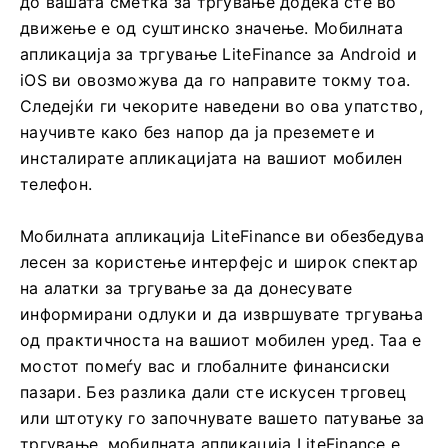
до вашата сметка за тргување додека сте во
движење е од суштинско значење. Мобилната
апликација за тргување LiteFinance за Android и
iOS ви овозможува да го направите токму тоа.
Следејќи ги чекорите наведени во ова упатство,
научивте како без напор да ја преземете и
инсталирате апликацијата на вашиот мобилен
телефон.
Мобилната апликација LiteFinance ви обезбедува
лесен за користење интерфејс и широк спектар
на алатки за тргување за да донесувате
информирани одлуки и да извршувате тргувања
од практичноста на вашиот мобилен уред. Таа е
мостот помеѓу вас и глобалните финансиски
пазари. Без разлика дали сте искусен трговец
или штотуку го започнувате вашето патување за
тргување, мобилната апликација LiteFinance е