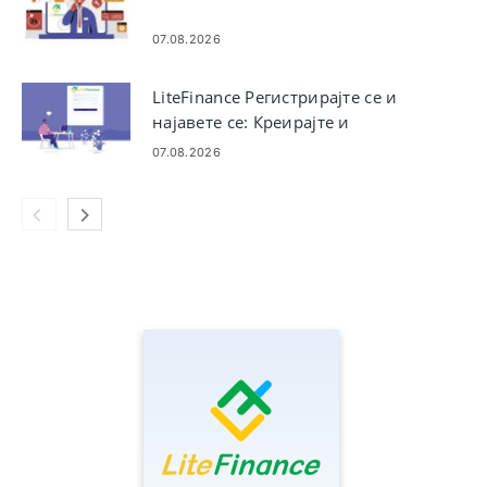
07.08.2026
LiteFinance Регистрирајте се и
најавете се: Креирајте и
пристапете до вашата сметка
07.08.2026