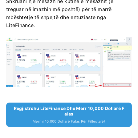
Shkruani një mesazh në kutinë e mesazhit (e
treguar në imazhin më poshtë) për të marrë
mbështetje të shpejtë dhe entuziaste nga
LiteFinance.
Regjistrohu LiteFinance Dhe Merr 10,000 Dollarë F
Alas
Merrni 10,000 Dollarë Falas Për Fillestarët