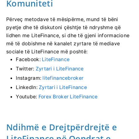
Komuniteti
Përveç metodave të mësipërme, mund të bëni
pyetje dhe të diskutoni çështje të ndryshme që
lidhen me LiteFinance, si dhe të gjeni informacione
më të dobishme në kanalet zyrtare të mediave
sociale të LiteFinance më poshtë:
Facebook:
LiteFinance
Twitter:
Zyrtari i LiteFinance
Instagram:
litefinancebroker
Linkedln:
Zyrtari i LiteFinance
Youtube:
Forex Broker LiteFinance
Ndihmë e Drejtpërdrejtë e
LiteFinance në Qendrat e