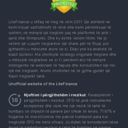
LiteFinance u shfaq në treg në vitin 2011. Që atëherë ne
kemi krijuar vazhdimisht të renë dhe kemi përmirësuar të
vjetrën, në mënyrë që tregtimi juaj në platformë të jetë i
qetë dhe fitimprurës. Dhe ky është vetëm fillimi. Ne jo
vetëm që u japim tregtarëve një shans për të fituar, por
gjithashtu u mësojmë atyre se si. Ekipi ynë ka analistë të
klasit botëror. Ata zhvillojnë strategji origjinale tregtare dhe
u mësojnë tregtarëve se si t'i përdorin ato në mënyrë
inteligjente në webinare të hapura dhe konsultohen një-në-
një me tregtarët. Arsimi zhvillohet në të gjitha gjuhët që
flasin tregtarët tanë.
Unofficial website of the LiteFinance
Njoftimi i përgjithshëm i rrezikut
: Paralajmërim i
përgjithshëm i rrezikut: CFD-të janë instrumente
komplekse dhe vijnë me një rrezik të lartë të
humbjes së shpejtë të parave për shkak të levës. 71.67% e
llogarive të investitorëve me pakicë humbasin para kur
tregtojnë CFD me këtë ofrues. Ju duhet të konsideroni nëse
mund të përballoni rrezikun e lartë të humbjes së parave