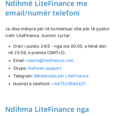
Ndihmë LiteFinance me
email/numër telefoni
Ja disa mënyra për të kontaktuar dhe për të pyetur
rreth LiteFinance, burimit zyrtar:
Orari i punës: 24/5 - nga ora 00:00, e hënë deri
në 23:59, e premte (GMT+2).
Email:
clients@litefinance.com
.
Skype:
liteforex.support
Telegram:
Mbështetje për LiteFinance
.
Numrat e telefonit:
+447520644437
.
Ndihma LiteFinance nga