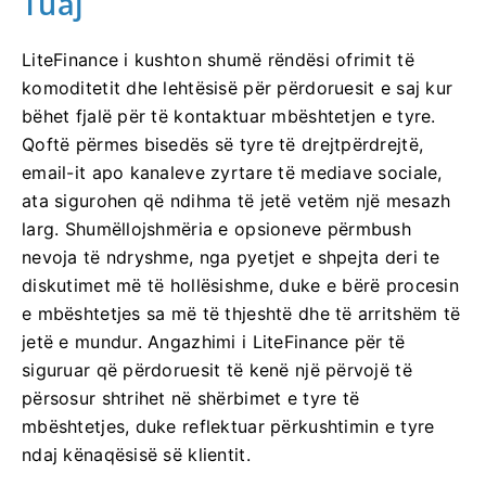
Tuaj
LiteFinance i kushton shumë rëndësi ofrimit të
komoditetit dhe lehtësisë për përdoruesit e saj kur
bëhet fjalë për të kontaktuar mbështetjen e tyre.
Qoftë përmes bisedës së tyre të drejtpërdrejtë,
email-it apo kanaleve zyrtare të mediave sociale,
ata sigurohen që ndihma të jetë vetëm një mesazh
larg. Shumëllojshmëria e opsioneve përmbush
nevoja të ndryshme, nga pyetjet e shpejta deri te
diskutimet më të hollësishme, duke e bërë procesin
e mbështetjes sa më të thjeshtë dhe të arritshëm të
jetë e mundur. Angazhimi i LiteFinance për të
siguruar që përdoruesit të kenë një përvojë të
përsosur shtrihet në shërbimet e tyre të
mbështetjes, duke reflektuar përkushtimin e tyre
ndaj kënaqësisë së klientit.