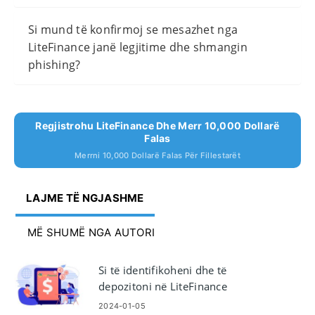
Si mund të konfirmoj se mesazhet nga
LiteFinance janë legjitime dhe shmangin
phishing?
Regjistrohu LiteFinance Dhe Merr 10,000 Dollarë
Falas
Merrni 10,000 Dollarë Falas Për Fillestarët
LAJME TË NGJASHME
MË SHUMË NGA AUTORI
Si të identifikoheni dhe të
depozitoni në LiteFinance
2024-01-05