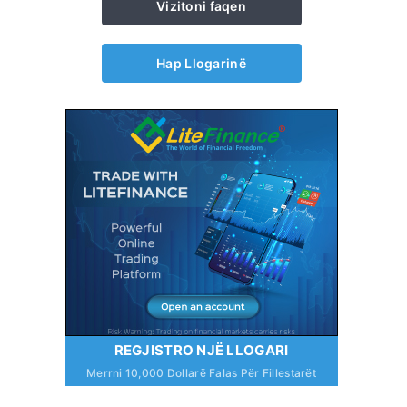
Vizitoni faqen
Hap Llogarinë
REGJISTRO NJË LLOGARI
Merrni 10,000 Dollarë Falas Për Fillestarët