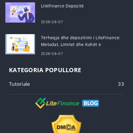
LiteFinance Depozitë
2026-08-07
Tërheqja dhe depozitimi i LiteFinance:
Metodat, Limitet dhe Kohët e
Përpunimit
2026-08-07
KATEGORIA POPULLORE
Tutoriale
33