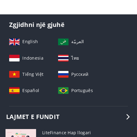
Zgjidhni një gjuhë
English
العربيّة
Indonesia
ไทย
Tiếng Việt
Русский
Español
Português
LAJMET E FUNDIT
LiteFinance Hap llogari