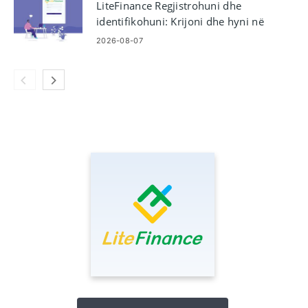
LiteFinance Regjistrohuni dhe
identifikohuni: Krijoni dhe hyni në
llogarinë tuaj
2026-08-07