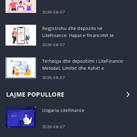
2026-08-07
Regjistrohu dhe depozito në
LiteFinance: Hapat e financimit të
llogarisë
2026-08-07
Tërheqja dhe depozitimi i LiteFinance:
Metodat, Limitet dhe Kohët e
Përpunimit
2026-08-07
LAJME POPULLORE
Llogaria LiteFinance
2026-08-07