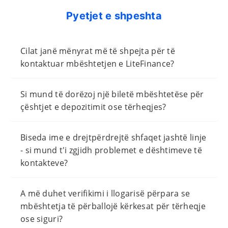
Pyetjet e shpeshta
Cilat janë mënyrat më të shpejta për të
kontaktuar mbështetjen e LiteFinance?
Si mund të dorëzoj një biletë mbështetëse për
çështjet e depozitimit ose tërheqjes?
Biseda ime e drejtpërdrejtë shfaqet jashtë linje
- si mund t'i zgjidh problemet e dështimeve të
kontakteve?
A më duhet verifikimi i llogarisë përpara se
mbështetja të përballojë kërkesat për tërheqje
ose siguri?