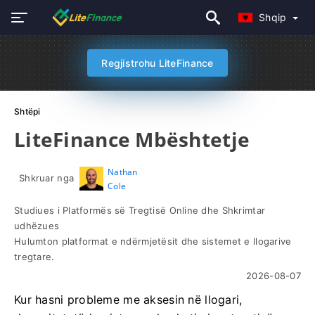
Shqip
Regjistrohu LiteFinance
Shtëpi
LiteFinance Mbështetje
Nathan
Shkruar nga
Cole
Studiues i Platformës së Tregtisë Online dhe Shkrimtar
udhëzues
Hulumton platformat e ndërmjetësit dhe sistemet e llogarive
tregtare.
2026-08-07
Kur hasni probleme me aksesin në llogari,