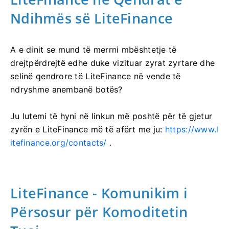
Ndihmës së LiteFinance
A e dinit se mund të merrni mbështetje të
drejtpërdrejtë edhe duke vizituar zyrat zyrtare dhe
selinë qendrore të LiteFinance në vende të
ndryshme anembanë botës?
Ju lutemi të hyni në linkun më poshtë për të gjetur
zyrën e LiteFinance më të afërt me ju:
https://www.l
itefinance.org/contacts/
.
LiteFinance - Komunikim i
Përsosur për Komoditetin