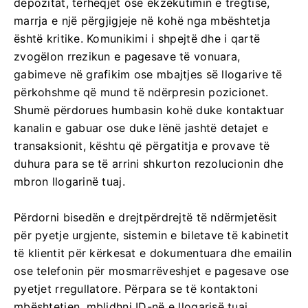
depozitat, tërheqjet ose ekzekutimin e tregtisë,
marrja e një përgjigjeje në kohë nga mbështetja
është kritike. Komunikimi i shpejtë dhe i qartë
zvogëlon rrezikun e pagesave të vonuara,
gabimeve në grafikim ose mbajtjes së llogarive të
përkohshme që mund të ndërpresin pozicionet.
Shumë përdorues humbasin kohë duke kontaktuar
kanalin e gabuar ose duke lënë jashtë detajet e
transaksionit, kështu që përgatitja e provave të
duhura para se të arrini shkurton rezolucionin dhe
mbron llogarinë tuaj.
Përdorni bisedën e drejtpërdrejtë të ndërmjetësit
për pyetje urgjente, sistemin e biletave të kabinetit
të klientit për kërkesat e dokumentuara dhe emailin
ose telefonin për mosmarrëveshjet e pagesave ose
pyetjet rregullatore. Përpara se të kontaktoni
mbështetjen, mblidhni ID-në e llogarisë tuaj,