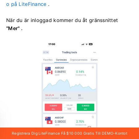
o på LiteFinance
.
När du är inloggad kommer du åt
gränssnittet
"Mer" .
Registrera Dig LiteFinance Få $10 000 Gratis Till DEMO-Kontot