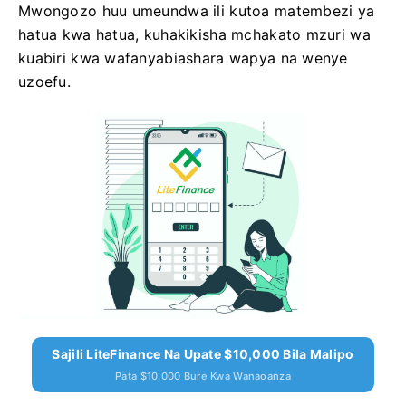
Mwongozo huu umeundwa ili kutoa matembezi ya
hatua kwa hatua, kuhakikisha mchakato mzuri wa
kuabiri kwa wafanyabiashara wapya na wenye
uzoefu.
Sajili LiteFinance Na Upate $10,000 Bila Malipo
Pata $10,000 Bure Kwa Wanaoanza