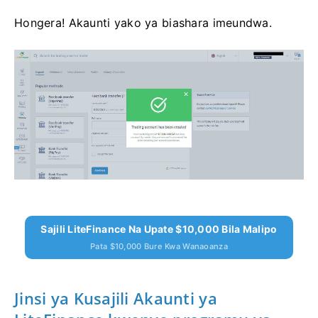
Hongera!
Akaunti yako ya biashara imeundwa.
Sajili LiteFinance Na Upate $10,000 Bila Malipo
Pata $10,000 Bure Kwa Wanaoanza
Jinsi ya Kusajili Akaunti ya