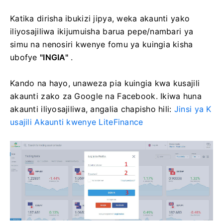
Katika dirisha ibukizi jipya, weka akaunti yako
iliyosajiliwa ikijumuisha barua pepe/nambari ya
simu na nenosiri kwenye fomu ya kuingia kisha
ubofye
"INGIA"
.
Kando na hayo, unaweza pia kuingia kwa kusajili
akaunti zako za Google na Facebook.
Ikiwa huna
akaunti iliyosajiliwa, angalia chapisho hili:
Jinsi ya K
usajili Akaunti kwenye LiteFinance