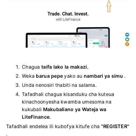
Chagua
taifa lako la makazi.
Weka
barua pepe
yako au
nambari ya simu
.
Unda nenosiri thabiti na salama.
Tafadhali chagua kisanduku cha kuteua
kinachoonyesha kwamba umesoma na
kukubali
Makubaliano ya Wateja wa
LiteFinance.
Tafadhali endelea ili kubofya kitufe cha
"REGISTER"
.