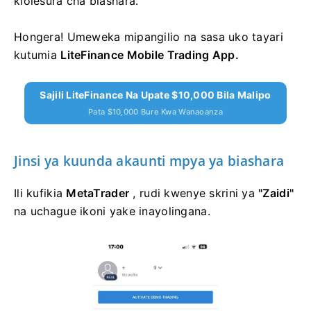
kiolesura cha biashara.
Hongera!
Umeweka mipangilio na sasa uko tayari
kutumia
LiteFinance Mobile Trading App.
Sajili LiteFinance Na Upate $10,000 Bila Malipo
Pata $10,000 Bure Kwa Wanaoanza
Jinsi ya kuunda akaunti mpya ya biashara
Ili kufikia
MetaTrader
, rudi kwenye skrini ya
"Zaidi"
na uchague ikoni yake inayolingana.