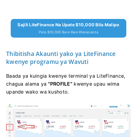
Sajili LiteFinance Na Upate $10,000 Bila Malipo
Pata $10,000 Bure Kwa Wanaoanza
Thibitisha Akaunti yako ya LiteFinance
kwenye programu ya Wavuti
Baada ya kuingia kwenye terminal ya LiteFinance,
chagua alama ya
"PROFILE"
kwenye upau wima
upande wako wa kushoto.