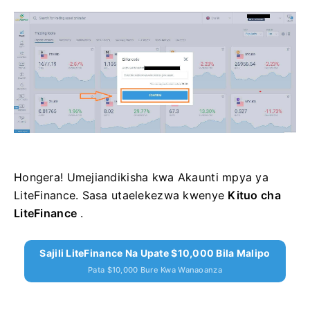
Hongera!
Umejiandikisha kwa Akaunti mpya ya
LiteFinance.
Sasa utaelekezwa kwenye
Kituo cha
LiteFinance
.
Sajili LiteFinance Na Upate $10,000 Bila Malipo
Pata $10,000 Bure Kwa Wanaoanza