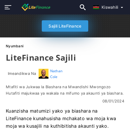
Kiswahili
Sajili LiteFinance
Nyumbani
LiteFinance Sajili
Nathan
Imeandikwa Na
Cole
Mtafiti wa Jukwaa la Biashara na Mwandishi Mwongozo
Hutafiti majukwaa ya wakala na mifumo ya akaunti ya biashara.
08/01/2024
Kuanzisha matumizi yako ya biashara na
LiteFinance kunahusisha mchakato wa moja kwa
moja wa kusajili na kuthibitisha akaunti yako.