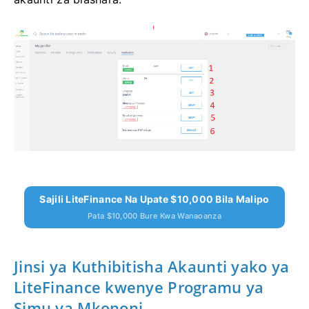
Sajili LiteFinance Na Upate $10,000 Bila Malipo
Pata $10,000 Bure Kwa Wanaoanza
Jinsi ya Kuthibitisha Akaunti yako ya
LiteFinance kwenye Programu ya
Simu ya Mkononi