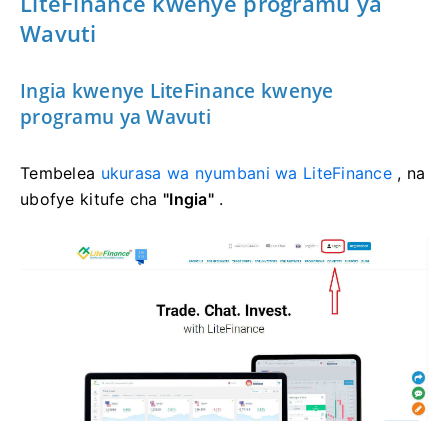
LiteFinance kwenye programu ya
Wavuti
Ingia kwenye LiteFinance kwenye
programu ya Wavuti
Tembelea
ukurasa wa nyumbani wa LiteFinance
, na
ubofye kitufe cha
"Ingia"
.