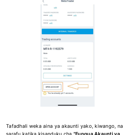
Tafadhali weka aina ya akaunti yako, kiwango, na
sarafu katika kisanduku cha
"Fungua Akaunti ya