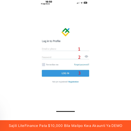
Sajili LiteFinance Pata $10,000 Bila Malipo Kwa Akaunti Ya DEMO