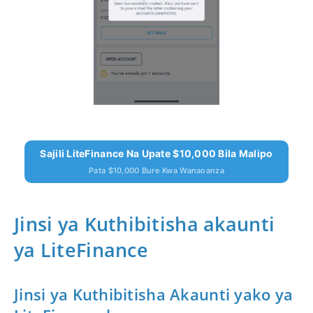
Sajili LiteFinance Na Upate $10,000 Bila Malipo
Pata $10,000 Bure Kwa Wanaoanza
Jinsi ya Kuthibitisha akaunti
ya LiteFinance
Jinsi ya Kuthibitisha Akaunti yako ya