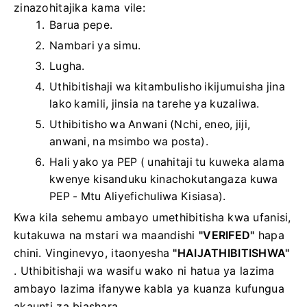
zinazohitajika kama vile:
Barua pepe.
Nambari ya simu.
Lugha.
Uthibitishaji wa kitambulisho ikijumuisha jina
lako kamili, jinsia na tarehe ya kuzaliwa.
Uthibitisho wa Anwani (Nchi, eneo, jiji,
anwani, na msimbo wa posta).
Hali yako ya PEP ( unahitaji tu kuweka alama
kwenye kisanduku kinachokutangaza kuwa
PEP - Mtu Aliyefichuliwa Kisiasa).
Kwa kila sehemu ambayo umethibitisha kwa ufanisi,
kutakuwa na mstari wa maandishi
"VERIFED"
hapa
chini.
Vinginevyo, itaonyesha
"HAIJATHIBITISHWA"
.
Uthibitishaji wa wasifu wako ni hatua ya lazima
ambayo lazima ifanywe kabla ya kuanza kufungua
akaunti za biashara.