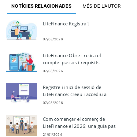
NOTÍCIES RELACIONADES
MÉS DE L'AUTOR
LiteFinance Registra't
07/08/2026
LiteFinance Obre i retira el
compte: passos i requisits
07/08/2026
Registre i inici de sessió de
LiteFinance: creeu i accediu al
vostre compte
07/08/2026
Com començar el comerç de
LiteFinance el 2026: una guia pas
a pas per a principiants
21/01/2024