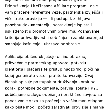
Pridruživanje LiteFinance Affiliate programu daje
vam praćene referentne veze, partnerska izvješća i
višestruke provizije — ali postupak zahtijeva
posebnu dokumentaciju, postavljanje isplata i
usklađenost s promotivnim pravilima. Poznavanje
kriterija prihvatljivosti i uobičajenih zamki unaprijed
smanjuje kašnjenja i ubrzava odobrenje.
Aplikacija obično uključuje online obrazac,
prihvaćanje partnerskog ugovora, potvrdu
identiteta i plaćanja te pristup nadzornoj ploči na
kojoj generirate veze i pratite konverzije. Ovaj
članak opisuje postupak pridruživanja korak po
korak, potrebne dokumente, pravila isplate i KYC,
uobičajene razloge odbijanja i praktične savjete za
povezivanje veza za praćenje s vašim marketingom
kako biste mogli početi zarađivati ​​provizije s manje