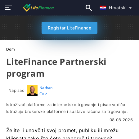
Hrvatski
Registar LiteFinance
Dom
LiteFinance Partnerski
program
Nathan
Napisao
Cole
Istraživač platforme za internetsko trgovanje i pisac vodiča
Istražuje brokerske platforme i sustave računa za trgovanje.
08.08.2026
Želite li unovčiti svoj promet, publiku ili mrežu
klijenata tako što ćete preporučiti trgovce?