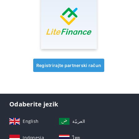
Registrirajte partnerski račun
Odaberite jezik
English
العربيّة
Indonesia
ไทย