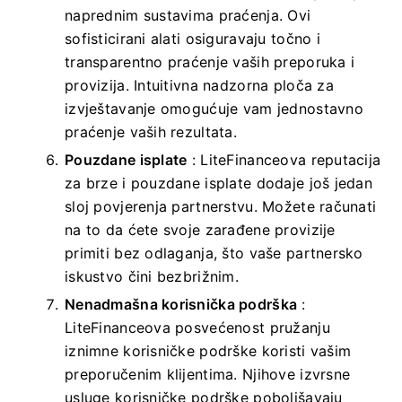
naprednim sustavima praćenja. Ovi
sofisticirani alati osiguravaju točno i
transparentno praćenje vaših preporuka i
provizija. Intuitivna nadzorna ploča za
izvještavanje omogućuje vam jednostavno
praćenje vaših rezultata.
Pouzdane isplate
: LiteFinanceova reputacija
za brze i pouzdane isplate dodaje još jedan
sloj povjerenja partnerstvu. Možete računati
na to da ćete svoje zarađene provizije
primiti bez odlaganja, što vaše partnersko
iskustvo čini bezbrižnim.
Nenadmašna korisnička podrška
:
LiteFinanceova posvećenost pružanju
iznimne korisničke podrške koristi vašim
preporučenim klijentima. Njihove izvrsne
usluge korisničke podrške poboljšavaju