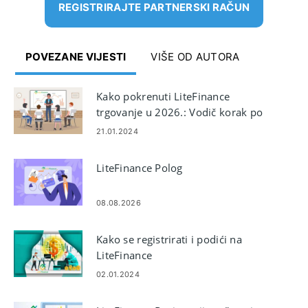
REGISTRIRAJTE PARTNERSKI RAČUN
POVEZANE VIJESTI
VIŠE OD AUTORA
Kako pokrenuti LiteFinance
trgovanje u 2026.: Vodič korak po
korak za početnike
21.01.2024
LiteFinance Polog
08.08.2026
Kako se registrirati i podići na
LiteFinance
02.01.2024