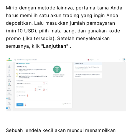
Mirip dengan metode lainnya, pertama-tama Anda
harus memilih satu akun trading yang ingin Anda
depositkan.
Lalu masukkan jumlah pembayaran
(min 10 USD), pilih mata uang, dan gunakan kode
promo (jika tersedia).
Setelah menyelesaikan
semuanya, klik
"Lanjutkan"
.
Sebuah jendela kecil akan muncul menampilkan