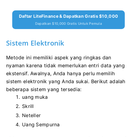
Daftar LiteFinance & Dapatkan Gratis $10,000
Dapatkan $10,000 Gratis Untuk Pemula
Sistem Elektronik
Metode ini memiliki aspek yang ringkas dan
nyaman karena tidak memerlukan entri data yang
ekstensif.
Awalnya, Anda hanya perlu memilih
sistem elektronik yang Anda sukai.
Berikut adalah
beberapa sistem yang tersedia:
uang muka
Skrill
Neteller
Uang Sempurna