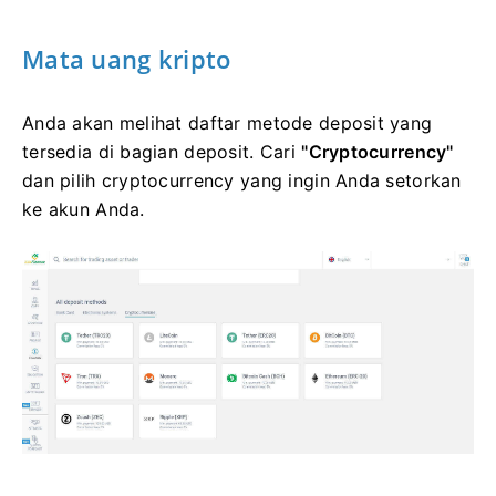
Mata uang kripto
Anda akan melihat daftar metode deposit yang
tersedia di bagian deposit.
Cari
"Cryptocurrency"
dan pilih cryptocurrency yang ingin Anda setorkan
ke akun Anda.