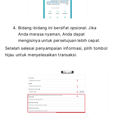
Bidang-bidang ini bersifat opsional.
Jika
Anda merasa nyaman, Anda dapat
mengisinya untuk persetujuan lebih cepat.
Setelah selesai penyampaian informasi, pilih tombol
hijau untuk menyelesaikan transaksi.