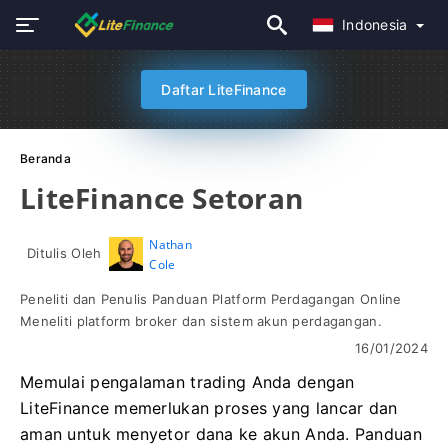
Indonesia
Daftar LiteFinance
Beranda
LiteFinance Setoran
Nathan
Ditulis Oleh
Cole
Peneliti dan Penulis Panduan Platform Perdagangan Online
Meneliti platform broker dan sistem akun perdagangan.
16/01/2024
Memulai pengalaman trading Anda dengan
LiteFinance memerlukan proses yang lancar dan
aman untuk menyetor dana ke akun Anda. Panduan