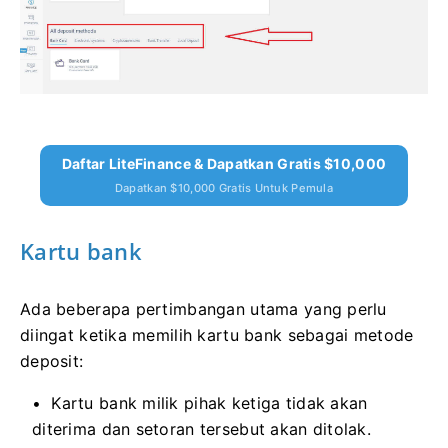
Daftar LiteFinance & Dapatkan Gratis $10,000
Dapatkan $10,000 Gratis Untuk Pemula
Kartu bank
Ada beberapa pertimbangan utama yang perlu
diingat ketika memilih kartu bank sebagai metode
deposit:
Kartu bank milik pihak ketiga tidak akan
diterima dan setoran tersebut akan ditolak.