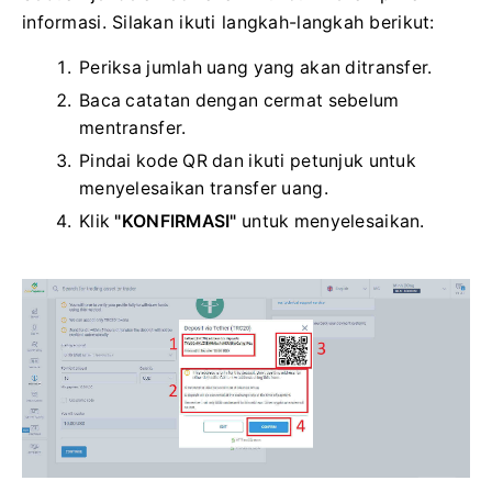
informasi.
Silakan ikuti langkah-langkah berikut:
Periksa jumlah uang yang akan ditransfer.
Baca catatan dengan cermat sebelum
mentransfer.
Pindai kode QR dan ikuti petunjuk untuk
menyelesaikan transfer uang.
Klik
"KONFIRMASI"
untuk menyelesaikan.