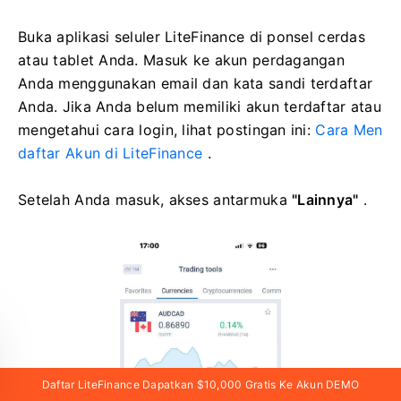
Buka aplikasi seluler LiteFinance di ponsel cerdas
atau tablet Anda.
Masuk ke akun perdagangan
Anda menggunakan email dan kata sandi terdaftar
Anda.
Jika Anda belum memiliki akun terdaftar atau
mengetahui cara login, lihat postingan ini:
Cara Men
daftar Akun di LiteFinance
.
Setelah Anda masuk, akses antarmuka
"Lainnya"
.
Daftar LiteFinance Dapatkan $10,000 Gratis Ke Akun DEMO