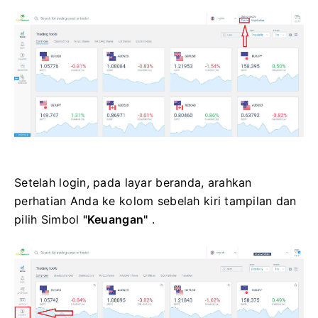
Setelah login, pada layar beranda, arahkan
perhatian Anda ke kolom sebelah kiri tampilan dan
pilih Simbol
"Keuangan"
.