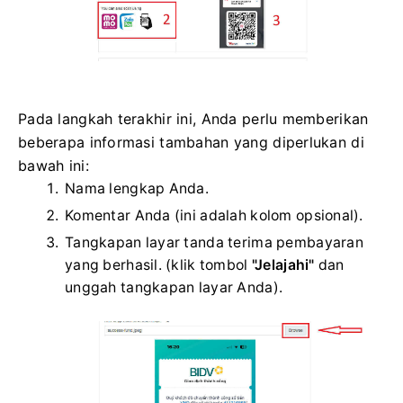
Pada langkah terakhir ini, Anda perlu memberikan
beberapa informasi tambahan yang diperlukan di
bawah ini:
Nama lengkap Anda.
Komentar Anda (ini adalah kolom opsional).
Tangkapan layar tanda terima pembayaran
yang berhasil.
(klik tombol
"Jelajahi"
dan
unggah tangkapan layar Anda).