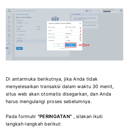
Di antarmuka berikutnya, jika Anda tidak
menyelesaikan transaksi dalam waktu 30 menit,
situs web akan otomatis disegarkan, dan Anda
harus mengulangi proses sebelumnya.
Pada formulir
"PERINGATAN"
, silakan ikuti
langkah-langkah berikut: