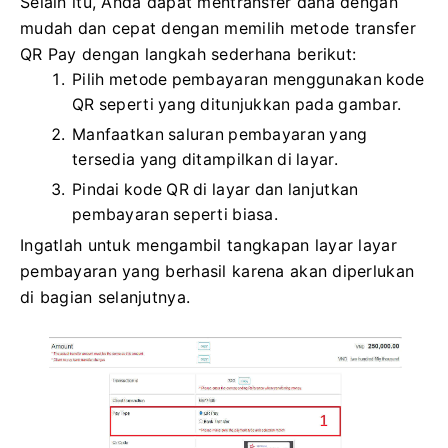
Selain itu, Anda dapat mentransfer dana dengan
mudah dan cepat dengan memilih metode transfer
QR Pay dengan langkah sederhana berikut:
Pilih metode pembayaran menggunakan kode
QR seperti yang ditunjukkan pada gambar.
Manfaatkan saluran pembayaran yang
tersedia yang ditampilkan di layar.
Pindai kode QR di layar dan lanjutkan
pembayaran seperti biasa.
Ingatlah untuk mengambil tangkapan layar layar
pembayaran yang berhasil karena akan diperlukan
di bagian selanjutnya.