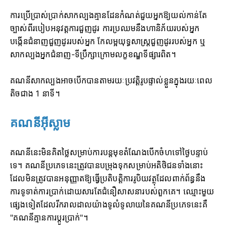
ការប្រើប្រាស់ប្រាក់សាកល្បងគ្មានដែនកំណត់ជួយអ្នកឱ្យយល់កាន់តែ
ច្បាស់ពីរបៀបអនុវត្តការជួញដូរ ការប្រឈមនឹងហានិភ័យរបស់អ្នក
បង្កើនជំនាញជួញដូររបស់អ្នក កែលម្អយុទ្ធសាស្ត្រជួញដូររបស់អ្នក ឬ
សាកល្បងអ្នកជំនាញ-ទីប្រឹក្សាក្រោមលក្ខខណ្ឌទីផ្សារពិត។
គណនីសាកល្បងអាចបើកបានតាមរយៈប្រវត្តិរូបផ្ទាល់ខ្លួនក្នុងរយៈពេល
តិចជាង 1 នាទី។
គណនីអ៊ីស្លាម
គណនីនេះមិនគិតថ្លៃសម្រាប់ការបន្តមុខតំណែងបើកចំហទៅថ្ងៃបន្ទាប់
ទេ។ គណនីប្រភេទនេះត្រូវបានបម្រុងទុកសម្រាប់អតិថិជនទាំងនោះ
ដែលមិនត្រូវបានអនុញ្ញាតឱ្យធ្វើប្រតិបត្តិការរូបិយវត្ថុដែលពាក់ព័ន្ធនឹង
ការទូទាត់ការប្រាក់ដោយសារតែជំនឿសាសនារបស់ពួកគេ។ ឈ្មោះមួយ
ផ្សេងទៀតដែលរីករាលដាលយ៉ាងទូលំទូលាយនៃគណនីប្រភេទនេះគឺ
"គណនីគ្មានការប្តូរប្រាក់"។