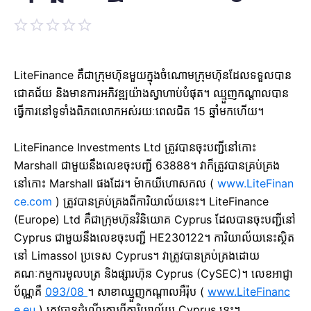
LiteFinance គឺជាក្រុមហ៊ុនមួយក្នុងចំណោមក្រុមហ៊ុនដែលទទួលបាន
ជោគជ័យ និងមានការអភិវឌ្ឍយ៉ាងស្វាហាប់បំផុត។ ឈ្មួញកណ្តាលបាន
ធ្វើការនៅទូទាំងពិភពលោកអស់រយៈពេលជិត 15 ឆ្នាំមកហើយ។
LiteFinance Investments Ltd ត្រូវបានចុះបញ្ជីនៅកោះ
Marshall ជាមួយនឹងលេខចុះបញ្ជី 63888។ វាក៏ត្រូវបានគ្រប់គ្រង
នៅកោះ Marshall ផងដែរ។ ម៉ាកយីហោសកល (
www.LiteFinan
ce.com
) ត្រូវបានគ្រប់គ្រងពីការិយាល័យនេះ។
LiteFinance
(Europe) Ltd គឺជាក្រុមហ៊ុនវិនិយោគ Cyprus ដែលបានចុះបញ្ជីនៅ
Cyprus ជាមួយនឹងលេខចុះបញ្ជី HE230122។ ការិយាល័យនេះស្ថិត
នៅ Limassol ប្រទេស Cyprus។ វាត្រូវបានគ្រប់គ្រងដោយ
គណៈកម្មការមូលបត្រ និងផ្សារហ៊ុន Cyprus (CySEC)។ លេខអាជ្ញា
ប័ណ្ណគឺ
093/08
។ សាខាឈ្មួញកណ្តាលអឺរ៉ុប (
www.LiteFinanc
e.eu
) ត្រូវបានដំណើរការពីការិយាល័យ Cyprus នេះ។