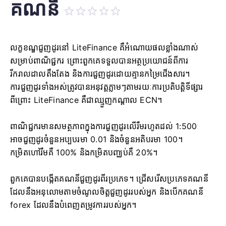
គណនី
លក្ខខណ្ឌជួញដូរនៅ LiteFinance គឺអំណោយផលខ្លាំងណាស់
សម្រាប់ពាណិជ្ជករ ព្រោះពួកគេទទួលបានអត្ថប្រយោជន៍ពីការ
រីករាលដាលតឹងតែង និងការជួញដូរដោយគ្មានកម្រៃជើងសារ។
ការជួញដូរទាំងអស់ត្រូវបានអនុវត្តភ្លាមៗតាមរយៈការប្រតិបត្តិទីផ្សារ
ពីព្រោះ LiteFinance គឺជាឈ្មួញកណ្តាល ECN។
ពាណិជ្ជករមានសមត្ថភាពក្នុងការជួញដូរលើរឹមរហូតដល់ 1:500
អាចជួញដូរចំនួនអប្បបរមា 0.01 និងចំនួនអតិបរមា 100។
កម្រិតហៅរឹមគឺ 100% និងកម្រិតបញ្ឈប់គឺ 20%។
ពួកគេបានបង្កើតគណនីជួញដូរពីរប្រភេទ។ ជ្រើសរើសប្រភេទគណនី
ដែលនឹងអនុលោមតាមចំណូលចិត្តជួញដូររបស់អ្នក និងបើកគណនី
forex ដែលនឹងបំពេញតម្រូវការរបស់អ្នក។