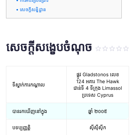
ការអប់រំស្រាវជ្រាវ
សេចក្តីសន្និដ្ឋាន
សេចក្តីសង្ខេបចំណុច
ផ្លូវ Gladstonos លេខ
124 អគារ The Hawk
ទីស្នាក់ការកណ្តាល
ជាន់ទី 4 ទីក្រុង Limassol
ប្រទេស Cyprus
បានរកឃើញនៅក្នុង
ឆ្នាំ ២០០៥
បទប្បញ្ញត្តិ
ស៊ីស៊ីស៊ីក