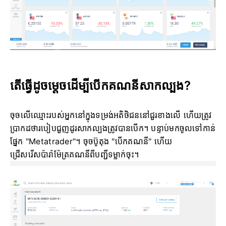
តើធ្វើដូចម្តេចដើម្បីបើកគណនីសាកល្បង?
ចុចលើឈ្មោះរបស់អ្នកនៅក្នុងទម្រង់អតិថិជននៅជួរខាងលើ ហើយត្រូវ
ប្រាកដថារបៀបជួញដូរសាកល្បងត្រូវបានបើក។ បន្ទាប់មកចូលទៅកាន់
ផ្នែក "Metatrader"។ ចុចប៊ូតុង "បើកគណនី" ហើយ
ជ្រើសរើសប៉ារ៉ាម៉ែត្រគណនីពីបញ្ជីទម្លាក់ចុះ។