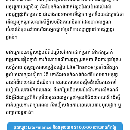
អនុវត្តការបញ្ជាទិញ និងដែនកំណត់ជាក់ស្តែងដែលប៉ះពាល់ដល់
ការជួញដូរពិតប្រាកដ ជាជាងការទាមទារទីផ្សារ។ អ្នក​នឹង​យល់​ច្បាស់​ថា​
តើ​ឈ្មួញ​កណ្តាល​ណា​ស័ក្តិសម​នឹង​គណនី​ណា​ដែល​មាន​លក្ខណៈ​
សំខាន់​បំផុត​នៅ​ពេល​ដែល​អ្នក​ផ្លាស់​ប្តូរ​ពី​ការ​បង្ហាញ​ទៅ​ការ​ជួញដូរ​
ផ្ទាល់។
ខាងក្រោមនេះខ្ញុំសង្ខេបអំពីជម្រើសនៃការដាក់ប្រាក់ និងដកប្រាក់
តម្រូវការផ្ទៀងផ្ទាត់ ការចំណាយលើការជួញដូរធម្មតា និងការគ្រប់គ្រង
សុវត្ថិភាព ដូច្នេះអ្នកអាចប្រៀបធៀប LiteFinance ប្រឆាំងនឹងអ្នក
ផ្តល់សេវាផ្សេងទៀត។ រំពឹងថានឹងមានកំណត់ចំណាំដែលអាចអនុវត្ត
បានអំពីពេលវេលាដំណើរការ ឧបាយកលចាប់ផ្តើមដំណើរការទូទៅ
របៀបដែលការរីករាលដាល និងកម្រៃជើងសារដំណើរការលើគណនី
និងអ្វីដែលត្រូវពិនិត្យមើលមុនពេលអ្នកផ្តល់មូលនិធិដល់គណនី ដើម្បី
កាត់បន្ថយការពន្យារពេល និងជៀសវាងការអនុលោមតាមមូលដ្ឋាន ឬ
បញ្ហាការទូទាត់។
ចុះឈ្មោះ LiteFinance និងទទួលបាន $10,000 ដោយឥតគិតថ្លៃ