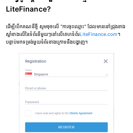
LiteFinance?
ដើម្បីបើកគណនីថ្មី សូមចុចលើ "ការចុះឈ្មោះ" ដែលមាននៅជ្រុងខាង
ស្តាំខាងលើនៃទំព័រនីមួយៗនៅលើគេហទំព័រ
LiteFinance.com
។
បន្ទាប់មកទម្រង់មួយទំព័រខាងក្រោមនឹងបង្ហាញ។