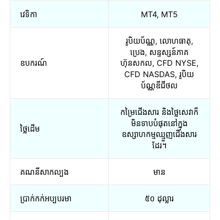
វេទិកា
MT4, MT5
រូបិយប័ណ្ណ, លោហធាតុ,
ប្រេង, សន្ទស្សន៍ភាគ
ឧបករណ៍
ហ៊ុនសកល, CFD NYSE,
CFD NASDAS, រូបិយ
ប័ណ្ណឌីជីថល
កម្រៃជើងសារ និងថ្លៃសេវាក៏
មិនទាបបំផុតនៅក្នុង
ថ្លៃដើម
ឧស្សាហកម្មឈ្មួញជើងសារ
ដែរ។
គណនីសាកល្បង
មាន
ប្រាក់កក់អប្បបរមា
៥០ ដុល្លារ