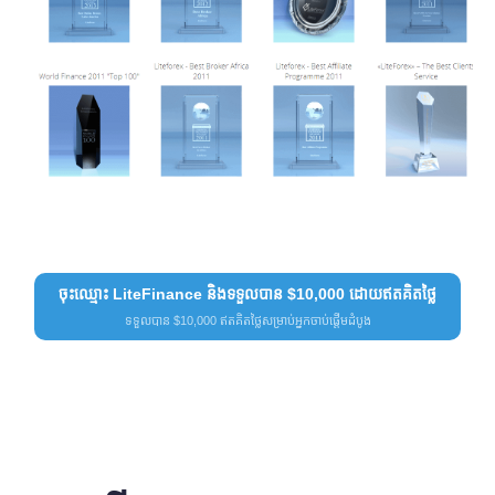
ចុះឈ្មោះ LiteFinance និងទទួលបាន $10,000 ដោយឥតគិតថ្លៃ
ទទួលបាន $10,000 ឥតគិតថ្លៃសម្រាប់អ្នកចាប់ផ្តើមដំបូង