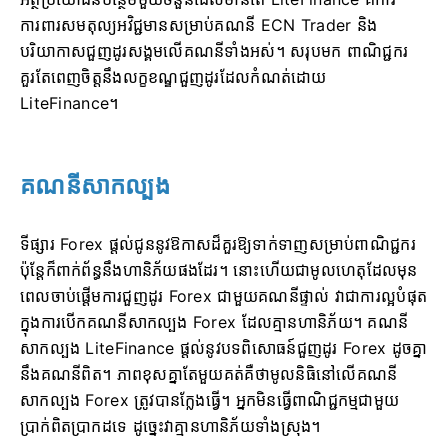
ការពារសមតុល្យអវិជ្ជមានសម្រាប់គណនី ECN Trader និង
បរិយាកាសជួញដូរសង្គមលើគណនីទាំងអស់។ សរុបមក ពាណិជ្ជករ
គួរតែពេញចិត្តនឹងលក្ខខណ្ឌជួញដូរដែលកំណត់ដោយ
LiteFinance។
គណនីសាកល្បង
ទីផ្សារ Forex ផ្តល់ជូននូវឱកាសដ៏គួរឱ្យទាក់ទាញសម្រាប់ពាណិជ្ជករ
ប៉ុន្តែក៏ពាក់ព័ន្ធនឹងហានិភ័យផងដែរ។ នោះហើយជាមូលហេតុដែលមុន
ពេលចាប់ផ្តើមការជួញដូរ Forex ជាមួយគណនីផ្ទាល់ វាជាការល្អបំផុត
ក្នុងការបើកគណនីសាកល្បង Forex ដែលគ្មានហានិភ័យ។ គណនី
សាកល្បង LiteFinance ផ្តល់នូវបទពិសោធន៍ជួញដូរ Forex ដូចគ្នា
នឹងគណនីពិត។ ភាពខុសគ្នាតែមួយគត់គឺថាមូលនិធិនៅលើគណនី
សាកល្បង Forex ត្រូវបានក្លែងធ្វើ។ អ្នកមិនធ្វើពាណិជ្ជកម្មជាមួយ
ប្រាក់ពិតប្រាកដទេ ដូច្នេះវាគ្មានហានិភ័យទាំងស្រុង។