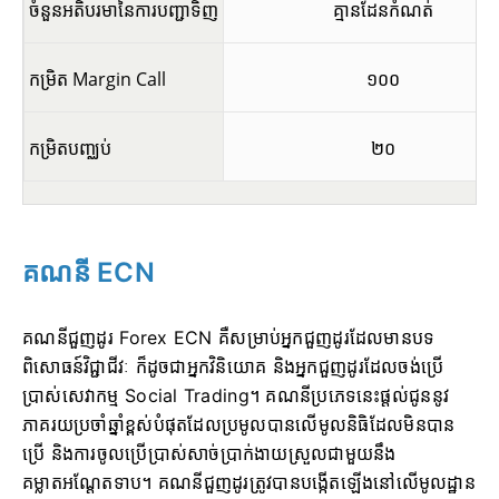
ចំនួនអតិបរមានៃការបញ្ជាទិញ
គ្មានដែនកំណត់
កម្រិត Margin Call
១០០
កម្រិតបញ្ឈប់
២០
គណនី ECN
គណនីជួញដូរ Forex ECN គឺសម្រាប់អ្នកជួញដូរដែលមានបទ
ពិសោធន៍វិជ្ជាជីវៈ ក៏ដូចជាអ្នកវិនិយោគ និងអ្នកជួញដូរដែលចង់ប្រើ
ប្រាស់សេវាកម្ម Social Trading។ គណនីប្រភេទនេះផ្តល់ជូននូវ
ភាគរយប្រចាំឆ្នាំខ្ពស់បំផុតដែលប្រមូលបានលើមូលនិធិដែលមិនបាន
ប្រើ និងការចូលប្រើប្រាស់សាច់ប្រាក់ងាយស្រួលជាមួយនឹង
គម្លាតអណ្តែតទាប។ គណនីជួញដូរត្រូវបានបង្កើតឡើងនៅលើមូលដ្ឋាន