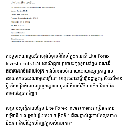
ការទូទាត់ណាមួយដែលផ្តល់មូលនិធិទៅក្នុងគណនី Lite Forex
Investments ដោយពាណិជ្ជករត្រូវបានរក្សាទុកនៅក្នុង
គណនី
ធនាគារដាច់ដោយឡែក
។ វាមិនអាចចំណាយដោយឈ្មួញកណ្តាល
ដោយហេតុផលណាមួយឡើយ។ នេះត្រូវបានធ្វើឡើងដូច្នេះប្រសិនបើមាន
អ្វីកើតឡើងចំពោះឈ្មួញកណ្តាល មូលនិធិរបស់វិនិយោគិននឹងនៅតែ
អាចសងប្រាក់វិញ។
សម្រាប់សុវត្ថិភាពបន្ថែម Lite Forex Investments ប្រើធនាគារ
កម្រិតទី 1 សម្រាប់រឿងនេះ។ កម្រិតទី 1 គឺជារង្វាស់ផ្លូវការនៃសុខភាព
និងភាពរឹងមាំផ្នែកហិរញ្ញវត្ថុរបស់ធនាគារ។