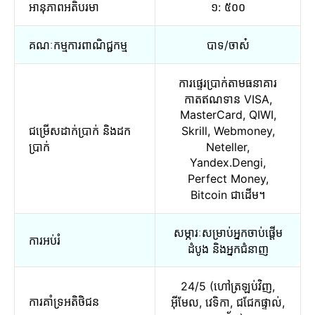
អានុភាពអតិបរមា
១: ៥០០
គណៈកម្មការពាណិជ្ជកម្ម
បាទ/ចាស៎
ការផ្ទេរប្រាក់តាមធនាគារ
កាតឥណទាន VISA,
MasterCard, QIWI,
ជម្រើសដាក់ប្រាក់ និងដក
Skrill, Webmoney,
ប្រាក់
Neteller,
Yandex.Dengi,
Perfect Money,
Bitcoin ជាដើម។
សម្ភារៈសម្រាប់អ្នកចាប់ផ្តើម
ការអប់រំ
ដំបូង និងអ្នកជំនាញ
24/5 (ហៅត្រឡប់វិញ,
ការគាំទ្រអតិថិជន
អ៊ីមែល, វេទិកា, ជជែកផ្ទាល់,