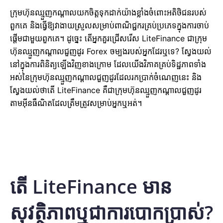
ក្រុមហ៊ុនឈ្មួញកណ្តាលយកចិត្តទុកដាក់យ៉ាងខ្លាំងចំពោះអតិថិជនរបស់
ពួកគេ និងធ្វើឱ្យវាងាយស្រួលសម្រាប់ពាណិជ្ជករគ្រប់ប្រភេទក្នុងការចាប់
ផ្តើមជាមួយពួកគេ។ ដូច្នេះ តើអ្នកគួរជ្រើសរើស LiteFinance ជាក្រុម
ហ៊ុនឈ្មួញកណ្តាលជួញដូរ Forex ចម្បងរបស់អ្នកដែរឬទេ? ស្វែងយល់
នៅក្នុងការពិនិត្យឡើងវិញខាងក្រោម ដែលយើងវិភាគគ្រប់ទិដ្ឋភាពទាំង
អស់នៃក្រុមហ៊ុនឈ្មួញកណ្តាលជួញដូរដែលរកប្រាក់ចំណេញនេះ និង
ស្វែងយល់ថាតើ LiteFinance គឺជាក្រុមហ៊ុនឈ្មួញកណ្តាលជួញដូរ
តាមអ៊ីនធឺណិតដែលត្រឹមត្រូវសម្រាប់អ្នកឬអត់។
តើ LiteFinance មាន
សុវត្ថិភាពឬជាការបោកប្រាស់?