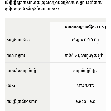
ដើម្បីធ្វើឱ្យវាកាន់តែងាយស្រួលសម្រាប់ជម្រើសរបស់អ្នក នេះគឺជាការ
ប្រៀបធៀបរវាងពីរក្នុងចំណោមពួកគេ៖
ធនាគារកណ្តាលអឺរ៉ុប (ECN)
ការឆ្លងរាលដាល
អណ្តែត ពី 0.0 ពិន្ទុ
1
គណៈកម្មការ
ចាប់ពី 5 ដុល្លារក្នុងមួយឡូត៍
ប្រភេទនៃការប្រតិបត្តិ
ការប្រតិបត្តិទីផ្សារ
វេទិកា
MT4/MT5
ការប្រើប្រាស់អានុភាព
១:៥០០ - ១:១