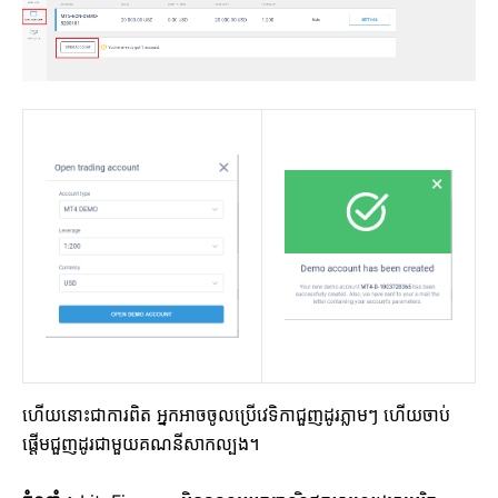
ហើយនោះជាការពិត អ្នកអាចចូលប្រើវេទិកាជួញដូរភ្លាមៗ ហើយចាប់
ផ្តើមជួញដូរជាមួយគណនីសាកល្បង។