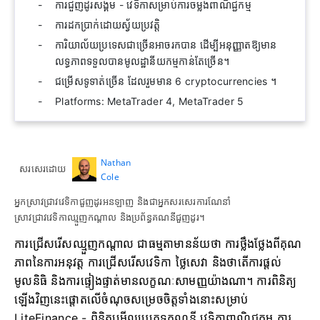
ការជួញដូរសង្គម - វេទិកាសម្រាប់ការចម្លងពាណិជ្ជកម្ម
ការដកប្រាក់ដោយស្វ័យប្រវត្តិ
ការិយាល័យប្រទេសជាច្រើនអាចរកបាន ដើម្បីអនុញ្ញាតឱ្យមាន
លទ្ធភាពទទួលបានមូលដ្ឋានីយកម្មកាន់តែច្រើន។
ជម្រើសទូទាត់ច្រើន ដែលរួមមាន 6 cryptocurrencies ។
Platforms: MetaTrader 4, MetaTrader 5
Nathan
សរសេរដោយ
Cole
អ្នកស្រាវជ្រាវវេទិកាជួញដូរអនឡាញ និងជាអ្នកសរសេរការណែនាំ
ស្រាវជ្រាវវេទិកាឈ្មួញកណ្តាល និងប្រព័ន្ធគណនីជួញដូរ។
ការជ្រើសរើសឈ្មួញកណ្តាល ជាធម្មតាមានន័យថា ការថ្លឹងថ្លែងពីគុណ
ភាពនៃការអនុវត្ត ការជ្រើសរើសវេទិកា ថ្លៃសេវា និងថាតើការផ្ដល់
មូលនិធិ និងការផ្ទៀងផ្ទាត់មានលក្ខណៈសាមញ្ញយ៉ាងណា។ ការពិនិត្យ
ឡើងវិញនេះផ្តោតលើចំណុចសម្រេចចិត្តទាំងនោះសម្រាប់
LiteFinance - ពិនិត្យមើលប្រភេទគណនី វេទិកាពាណិជ្ជកម្ម ការ