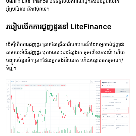
ចំណាំ
៖ LiteFinance មិនទទួលយកពាណិជ្ជករសហរដ្ឋអាមេរិក
អ៊ីស្រាអែល និងជប៉ុនទេ។
របៀបបើកការជួញដូរនៅ LiteFinance
ដើម្បីបើកការជួញដូរ គ្រាន់តែជ្រើសរើសឧបករណ៍ដែលអ្នកចង់ជួញដូរ
តាមរយៈទំព័រជួញដូរ ឬតាមរយៈរបារស្វែងរក ចុចលើឧបករណ៍ ហើយ
បញ្ចូលចំនួនទឹកប្រាក់ដែលអ្នកចង់វិនិយោគ ហើយបន្ទាប់មកចុចលក់/
ទិញ។