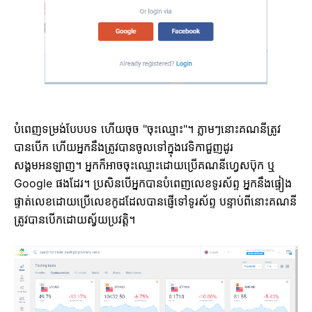
បំពេញទម្រង់បែបបទ ហើយចុច "ចុះឈ្មោះ"។ ភ្លាមៗនោះគណនីត្រូវ
បានបើក ហើយអ្នកនឹងត្រូវបានចូលទៅក្នុងវេទិកាជួញដូរ
សង្គមអនឡាញ។ អ្នកក៏អាចចុះឈ្មោះដោយប្រើគណនីហ្វេសប៊ុក ឬ
Google ផងដែរ។ ប្រសិនបើអ្នកបានបំពេញលេខទូរស័ព្ទ អ្នកនឹងផ្ទៀង
ផ្ទាត់លេខដោយប្រើលេខកូដដែលបានផ្ញើទៅទូរស័ព្ទ បន្ទាប់ពីនោះគណនី
ត្រូវបានបើកដោយស្វ័យប្រវត្តិ។