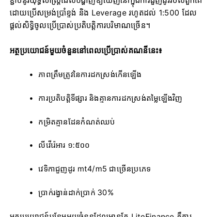
ខ្ជាប់នូវយុទ្ធសាស្ត្រដែលបង្ហាញឱ្យឃើញនៅក្នុងការជួញដូររបស់ពួកគេ
ដោយប្រើសម្រង់ប្រាំខ្ទង់ និង Leverage រហូតដល់ 1:500 ដែល
ផ្តល់សិទ្ធិចូលប្រើប្រាស់ប្រតិបត្តិការបរិមាណច្រើន។
អត្ថប្រយោជន៍មួយចំនួននៅពេលប្រើប្រាស់គណនីនេះ៖
ភាពត្រឹមត្រូវនៃការដកស្រង់កើនឡើង
ការប្រតិបត្តិទីផ្សារ និងគ្មានការដកស្រង់តម្លៃឡើងវិញ
កម្រិតគ្មានដែនកំណត់ឈប់
លីវើរ៉េអារ ១:៥០០
វេទិកាជួញដូរ mt4/m5 ជាច្រើនប្រភេទ
ប្រាក់រង្វាន់ដាក់ប្រាក់ 30%
អត្ថប្រយោជន៍បន្ថែមមួយចំនួនដែលមានតែ LiteFinance គឺការ