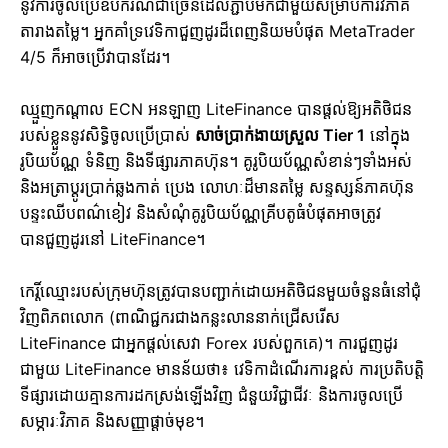
នូវការចូលប្រើឧបករណ៍ជាច្រើនដែលភ្ជាប់មកជាមួយសម្រាប់ការវិភាគ
តារាងតម្លៃ។ អ្នកគាំទ្រវេទិកាជួញដូរដ៏ពេញនិយមបំផុត MetaTrader
4/5 ក៏អាចប្រើវាបានដែរ។
ឈ្មួញកណ្តាល ECN អនឡាញ LiteFinance បានផ្តល់ឱ្យអតិថិជន
របស់ខ្លួននូវសិទ្ធិចូលប្រើប្រាស់
សាច់ប្រាក់ងាយស្រួល Tier 1
នៅក្នុង
រូបិយប័ណ្ណ ទំនិញ និងទីផ្សារភាគហ៊ុន។ គូរូបិយប័ណ្ណសំខាន់ៗទាំងអស់
និងអត្រាប្តូរប្រាក់ឆ្លងកាត់ ប្រេង លោហៈដ៏មានតម្លៃ សន្ទស្សន៍ភាគហ៊ុន
បន្ទះឈីបពណ៌ខៀវ និងសំណុំគូរូបិយប័ណ្ណគ្រីបតូធំបំផុតអាចត្រូវ
បានជួញដូរនៅ LiteFinance។
កេរ្តិ៍ឈ្មោះរបស់ក្រុមហ៊ុនត្រូវបានបញ្ជាក់ដោយអតិថិជនមួយចំនួនធំនៅជុំ
វិញពិភពលោក (ពាណិជ្ជករជាងកន្លះលាននាក់ជ្រើសរើស
LiteFinance ជាអ្នកផ្តល់សេវា Forex របស់ពួកគេ)។ ការជួញដូរ
ជាមួយ LiteFinance មានន័យថា៖ វេទិកាដំណើរការខ្ពស់ ការប្រតិបត្តិ
ទីផ្សារដោយគ្មានការដកស្រង់ឡើងវិញ ជំនួយវិជ្ជាជីវៈ និងការចូលប្រើ
សម្ភារៈវិភាគ និងសញ្ញាផ្តាច់មុខ។