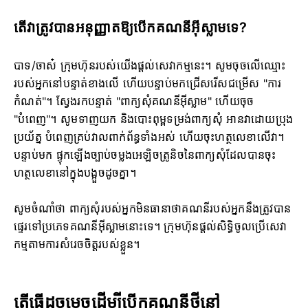
តើវាត្រូវបានអនុញ្ញាតឱ្យបើកគណនីអ៊ីស្លាមទេ?
បាទ/ចាស៎ ក្រុមហ៊ុនរបស់យើងផ្តល់សេវាកម្មនេះ។ សូមចុចលើឈ្មោះ
របស់អ្នកនៅបន្ទាត់ខាងលើ ហើយបន្ទាប់មកជ្រើសរើសជម្រើស "ការ
កំណត់"។ ស្វែងរកបន្ទាត់ "ពាក្យសុំគណនីអ៊ីស្លាម" ហើយចុច
"បំពេញ"។ សូមទាញយក និងបោះពុម្ពទម្រង់ពាក្យសុំ អានវាដោយប្រុង
ប្រយ័ត្ន បំពេញគ្រប់វាលពាក់ព័ន្ធទាំងអស់ ហើយចុះហត្ថលេខាលើវា។
បន្ទាប់មក ផ្ទុកឡើងច្បាប់ចម្លងអេឡិចត្រូនិចនៃពាក្យសុំដែលបានចុះ
ហត្ថលេខានៅក្នុងបង្អួចដូចគ្នា។
សូមចំណាំថា ពាក្យសុំរបស់អ្នកមិនធានាថាគណនីរបស់អ្នកនឹងត្រូវបាន
ផ្ទេរទៅប្រភេទគណនីអ៊ីស្លាមនោះទេ។ ក្រុមហ៊ុនផ្តល់សិទ្ធិចូលប្រើសេវា
កម្មតាមការសំរេចចិត្តរបស់ខ្លួន។
តើធ្វើដូចម្តេចដើម្បីបើកគណនីថ្មីនៅ