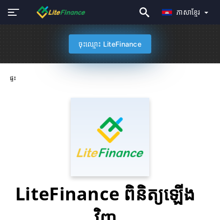
ភាសាខ្មែរ
ចុះឈ្មោះ LiteFinance
ផ្ទះ
LiteFinance ពិនិត្យឡើង
វិញ