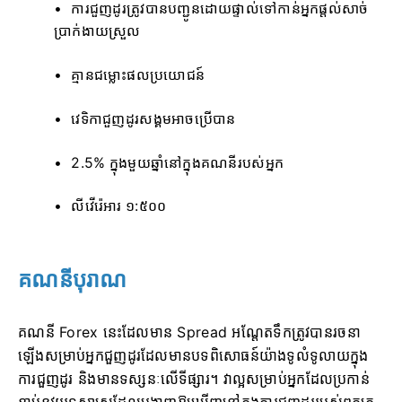
ការជួញដូរត្រូវបានបញ្ជូនដោយផ្ទាល់ទៅកាន់អ្នកផ្តល់សាច់
ប្រាក់ងាយស្រួល
គ្មានជម្លោះផលប្រយោជន៍
វេទិកាជួញដូរសង្គមអាចប្រើបាន
2.5% ក្នុងមួយឆ្នាំនៅក្នុងគណនីរបស់អ្នក
លីវើរ៉េអារ ១:៥០០
គណនីបុរាណ
គណនី Forex នេះដែលមាន Spread អណ្តែតទឹកត្រូវបានរចនា
ឡើងសម្រាប់អ្នកជួញដូរដែលមានបទពិសោធន៍យ៉ាងទូលំទូលាយក្នុង
ការជួញដូរ និងមានទស្សនៈលើទីផ្សារ។ វាល្អសម្រាប់អ្នកដែលប្រកាន់