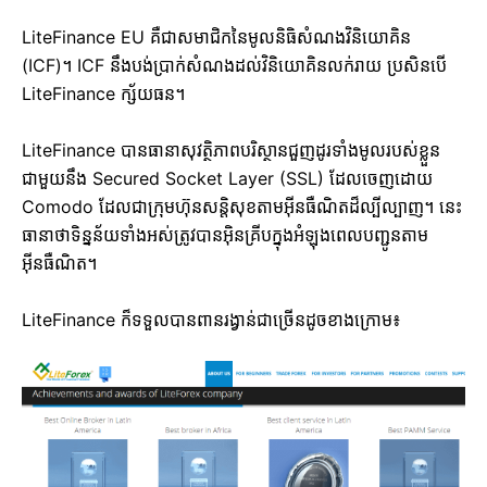
LiteFinance EU គឺជាសមាជិកនៃមូលនិធិសំណងវិនិយោគិន
(ICF)។ ICF នឹងបង់ប្រាក់សំណងដល់វិនិយោគិនលក់រាយ ប្រសិនបើ
LiteFinance ក្ស័យធន។
LiteFinance បានធានាសុវត្ថិភាពបរិស្ថានជួញដូរទាំងមូលរបស់ខ្លួន
ជាមួយនឹង Secured Socket Layer (SSL) ដែលចេញដោយ
Comodo ដែលជាក្រុមហ៊ុនសន្តិសុខតាមអ៊ីនធឺណិតដ៏ល្បីល្បាញ។ នេះ
ធានាថាទិន្នន័យទាំងអស់ត្រូវបានអ៊ិនគ្រីបក្នុងអំឡុងពេលបញ្ជូនតាម
អ៊ីនធឺណិត។
LiteFinance ក៏ទទួលបានពានរង្វាន់ជាច្រើនដូចខាងក្រោម៖