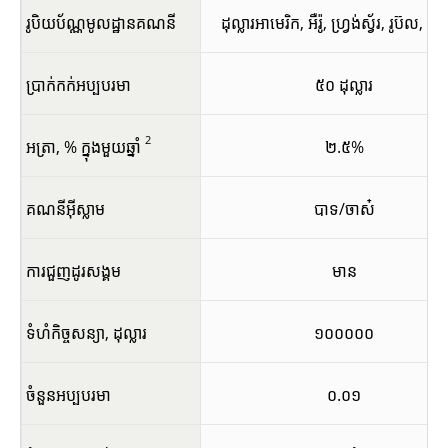
រូបិយប័ណ្ណមូលដ្ឋានគណនី
ដុល្លារអាមេរិក, អឺរ៉ូ, ហ្វ្រង់ស្វ័រ, រូប៊ល, អឹម
ប្រាក់កក់អប្បបរមា
៥០ ដុល្លារ
2
អត្រា, % ក្នុងមួយឆ្នាំ
២.៥%
គណនីអ៊ីស្លាម
បាទ/ចាស៎
ការជួញដូរសង្គម
មាន
ទំហំកិច្ចសន្យា, ដុល្លារ
១០០០០០
ចំនួនអប្បបរមា
០.០១