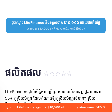
ចុះឈ្មោះ LiteFinance និងទទួលបាន $10,000 ដោយឥតគិតថ្លៃ
ទទួលបាន $10,000 ឥតគិតថ្លៃសម្រាប់អ្នកចាប់ផ្តើមដំបូង
ផលិតផល
LiteFinance ផ្តល់សិទ្ធិចូលប្រើប្រាស់សម្រាប់ការជួញដូររហូតដល់
55+ គូរូបិយប័ណ្ណ ដែលតំណាងឱ្យគូរូបិយប័ណ្ណសំខាន់ៗ រូបិយ
ប័ណ្ណរង និងរូបិយប័ណ្ណកម្រ។ ឧបករណ៍ជួញដូរផ្សេងទៀតដែលមានរួម
ចុះឈ្មោះ LiteFinance ទទួលបាន $10,000 ដោយឥតគិតថ្លៃទៅកាន់គណនី DEMO
មាន៖ លោហធាតុចំនួន 4 ទំនិញប្រេងចំនួន 2 សន្ទស្សន៍ចំនួន 11