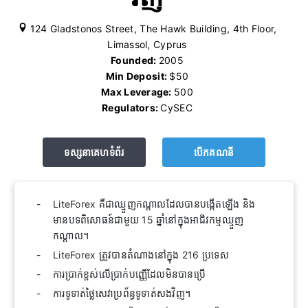
124 Gladstonos Street, The Hawk Building, 4th Floor,
Limassol, Cyprus
Founded:
2005
Min Deposit:
$50
Max Leverage:
500
Regulators:
CySEC
ទស្សនាគេហទំព័រ
បើក​គណនី
LiteForex គឺជាឈ្មួញកណ្តាលដែលបានបង្កើតឡើង និង
មានបទពិសោធន៍ជាមួយ 15 ឆ្នាំនៅក្នុងអាជីវកម្មឈ្មួញ
កណ្តាល។
LiteForex ត្រូវបានតំណាងនៅក្នុង 216 ប្រទេស
ការប្រាក់ខ្ពស់លើប្រាក់បញ្ញើដែលមិនបានប្រើ
ការទូទាត់ថ្លៃសេវាប្រព័ន្ធទូទាត់សងវិញ។