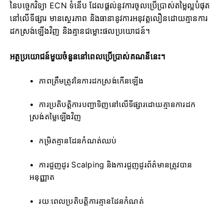
នៃបច្ចេកវិទ្យា ECN ទំនើប ដែលផ្តល់នូវការចូលប្រើប្រាស់តម្លៃល្អបំផុត
នៅលើទីផ្សារ មានស្ថេរភាព និងធានានូវការអនុវត្តលឿនដោយគ្មានការ
ដកស្រង់ឡើងវិញ និងគ្មានជម្លោះផលប្រយោជន៍។
អត្ថប្រយោជន៍មួយចំនួននៅពេលប្រើប្រាស់គណនីនេះ។
ភាពត្រឹមត្រូវនៃការដកស្រង់កើនឡើង
ការប្រតិបត្តិការបញ្ជាទិញនៅលើទីផ្សារដោយគ្មានការដក
ស្រង់តម្លៃឡើងវិញ
កម្រិតគ្មានដែនកំណត់ឈប់
ការជួញដូរ Scalping និងការជួញដូរព័ត៌មានត្រូវបាន
អនុញ្ញាត
រយៈពេលប្រតិបត្តិការគ្មានដែនកំណត់