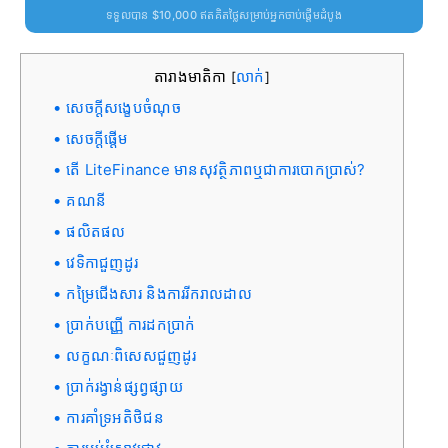
ទទួលបាន $10,000 ឥតគិតថ្លៃសម្រាប់អ្នកចាប់ផ្តើមដំបូង
តារាងមាតិកា
លាក់
[
]
សេចក្តីសង្ខេបចំណុច
សេចក្តីផ្តើម
តើ LiteFinance មានសុវត្ថិភាពឬជាការបោកប្រាស់?
គណនី
ផលិតផល
វេទិកាជួញដូរ
កម្រៃជើងសារ និងការរីករាលដាល
ប្រាក់បញ្ញើ ការដកប្រាក់
លក្ខណៈពិសេសជួញដូរ
ប្រាក់រង្វាន់ផ្សព្វផ្សាយ
ការគាំទ្រអតិថិជន