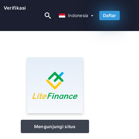
Verifikasi
Indonesia
Indonesia
Daftar
Mengunjungi situs