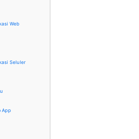
ikasi Web
kasi Seluler
ru
b App