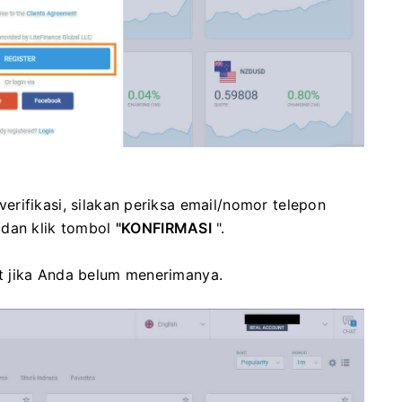
rifikasi, silakan periksa email/nomor telepon
dan klik tombol
"KONFIRMASI
".
t jika Anda belum menerimanya.