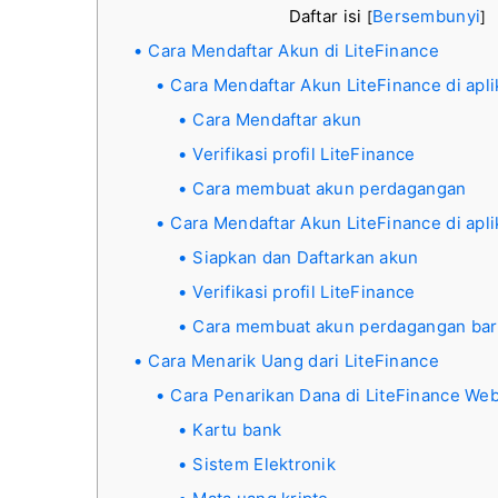
Daftar isi
Bersembunyi
[
]
Cara Mendaftar Akun di LiteFinance
Cara Mendaftar Akun LiteFinance di apl
Cara Mendaftar akun
Verifikasi profil LiteFinance
Cara membuat akun perdagangan
Cara Mendaftar Akun LiteFinance di apli
Siapkan dan Daftarkan akun
Verifikasi profil LiteFinance
Cara membuat akun perdagangan ba
Cara Menarik Uang dari LiteFinance
Cara Penarikan Dana di LiteFinance We
Kartu bank
Sistem Elektronik