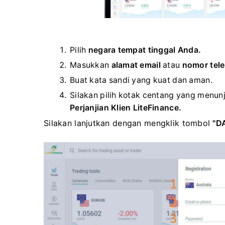
Pilih
negara tempat tinggal Anda.
Masukkan
alamat email
atau
nomor tel
Buat kata sandi yang kuat dan aman.
Silakan pilih kotak centang yang men
Perjanjian Klien LiteFinance.
Silakan lanjutkan dengan mengklik tombol
"D