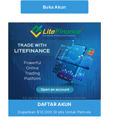
Buka Akun
DAFTAR AKUN
Dapatkan $10,000 Gratis Untuk Pemula