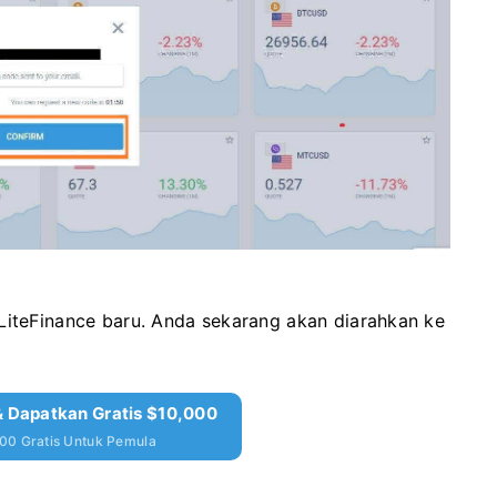
LiteFinance baru.
Anda sekarang akan diarahkan ke
& Dapatkan Gratis $10,000
00 Gratis Untuk Pemula