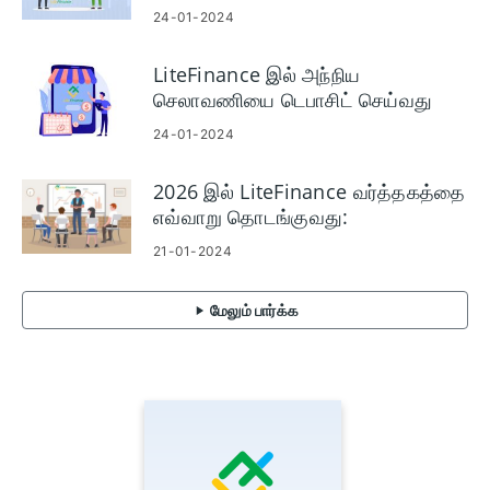
24-01-2024
LiteFinance இல் அந்நிய
செலாவணியை டெபாசிட் செய்வது
மற்றும் வர்த்தகம் செய்வது எப்படி
24-01-2024
2026 இல் LiteFinance வர்த்தகத்தை
எவ்வாறு தொடங்குவது:
ஆரம்பநிலையாளர்களுக்கான ஒரு படி-
21-01-2024
படி-படி வழிகாட்டி
மேலும் பார்க்க