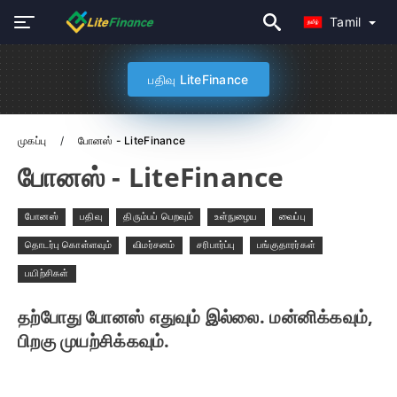
Tamil
பதிவு LiteFinance
முகப்பு
போனஸ் - LiteFinance
போனஸ் - LiteFinance
போனஸ்
பதிவு
திரும்பப் பெறவும்
உள்நுழைய
வைப்பு
தொடர்பு கொள்ளவும்
விமர்சனம்
சரிபார்ப்பு
பங்குதாரர்கள்
பயிற்சிகள்
தற்போது போனஸ் எதுவும் இல்லை. மன்னிக்கவும்,
பிறகு முயற்சிக்கவும்.