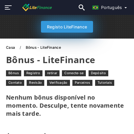
Português
Registo LiteFinance
Casa
Bônus - LiteFinance
Bônus - LiteFinance
Bônus
Registro
retirar
Conecte-se
Depósito
Contato
Revisão
Verificação
Parceiros
Tutoriais
Nenhum bônus disponível no
momento. Desculpe, tente novamente
mais tarde.