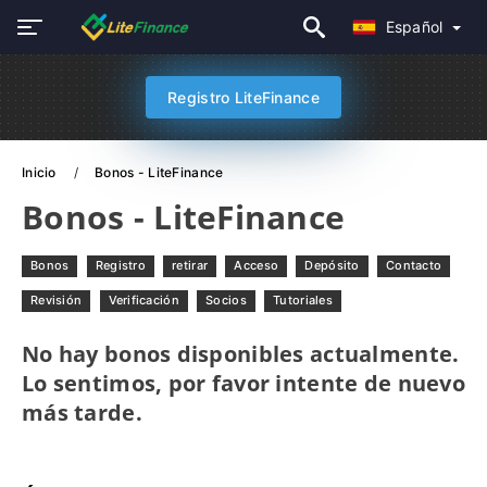
Español
Registro LiteFinance
Inicio
Bonos - LiteFinance
Bonos - LiteFinance
Bonos
Registro
retirar
Acceso
Depósito
Contacto
Revisión
Verificación
Socios
Tutoriales
No hay bonos disponibles actualmente.
Lo sentimos, por favor intente de nuevo
más tarde.