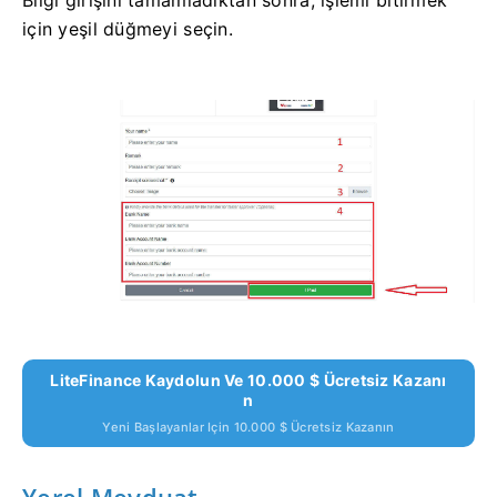
Bilgi girişini tamamladıktan sonra, işlemi bitirmek
için yeşil düğmeyi seçin.
LiteFinance Kaydolun Ve 10.000 $ Ücretsiz Kazanı
N
Yeni Başlayanlar Için 10.000 $ Ücretsiz Kazanın
Yerel Mevduat