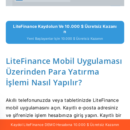
LiteFinance Kaydolun Ve 10.000 $ Ücretsiz Kazanı
N
Yeni Başlayanlar Için 10.000 $ Ücretsiz Kazanın
LiteFinance Mobil Uygulaması
Üzerinden Para Yatırma
İşlemi Nasıl Yapılır?
Akıllı telefonunuzda veya tabletinizde LiteFinance
mobil uygulamasını açın. Kayıtlı e-posta adresiniz
ve şifrenizle işlem hesabınıza giriş yapın. Kayıtlı bir
hesabınız yoksa veya nasıl giriş yapacağınızı
Kaydol LiteFinance DEMO Hesabına 10.000 $ Ücretsiz Kazanın