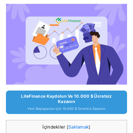
LiteFinance Kaydolun Ve 10.000 $ Ücretsiz
Kazanın
Yeni Başlayanlar Için 10.000 $ Ücretsiz Kazanın
İçindekiler
Saklamak
[
]