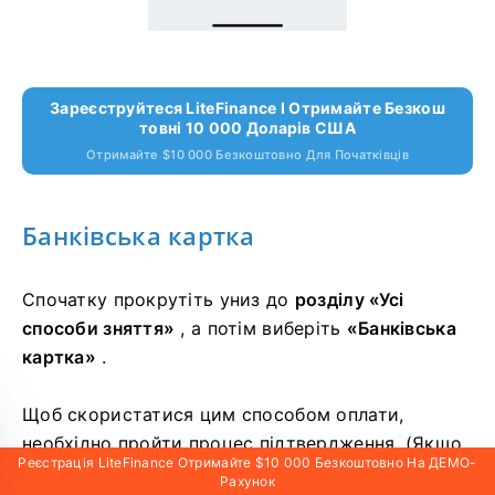
Зареєструйтеся LiteFinance І Отримайте Безкош
Товні 10 000 Доларів США
Отримайте $10 000 Безкоштовно Для Початківців
Банківська картка
Спочатку прокрутіть униз до
розділу «Усі
способи зняття»
, а потім виберіть
«Банківська
картка»
.
Щоб скористатися цим способом оплати,
необхідно пройти процес підтвердження.
(Якщо
Реєстрація LiteFinance Отримайте $10 000 Безкоштовно На ДЕМО-
ваш профіль і банківська картка ще не
Рахунок