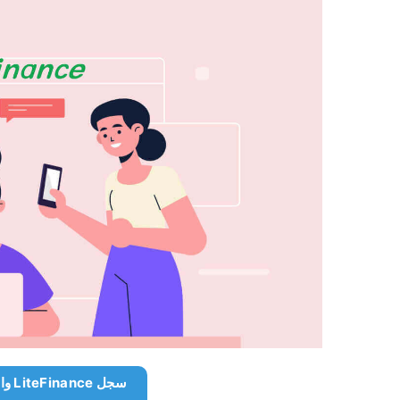
سجل LiteFinance واحصل على 10000 دولار مجانًا