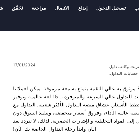
ب
تسجيل الدخول
إيداع
الاتصال
مراجعة
تَحَقّق
شر
17/01/2024
ترنت وكاتب دليل
سابات التداول.
LiteFinance (مثل LiteForex) هي وسيط ECN موثوق به عالي التقنية يتمتع بسمعة مرموقة. يمكن لعملائنا
استغلال منصة آمنة وسهلة الاستخدام عبر الإنترنت للتداول عالي السرعة والمتوفرة بـ 15 لغة عالمية وتوفير
طط الأسعار. عشاق منصة التداول الأكثر شعبية. التداول مع
على سبيل المثال LiteForex) يعني منصة عالية الأداء، وفروق أسعار منخفضة، وتنفيذ السوق دون
لى المواد التحليلية والإشارات الحصرية. لذلك، لا تتردد بعد
الآن وابدأ رحلة التداول الخاصة بك الآن!