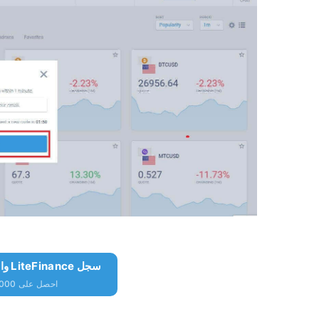
سجل LiteFinance واحصل على 10000 دولار مجانًا
احصل على 10000 دولار مجانًا للمبتدئين