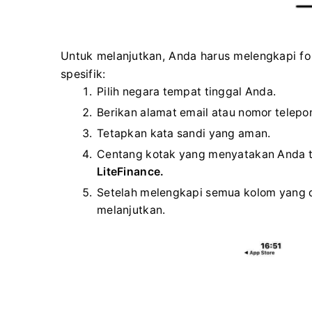
Untuk melanjutkan, Anda harus melengkapi fo
spesifik:
Pilih negara tempat tinggal Anda.
Berikan alamat email atau nomor telepo
Tetapkan kata sandi yang aman.
Centang kotak yang menyatakan Anda 
LiteFinance.
Setelah melengkapi semua kolom yang di
melanjutkan.