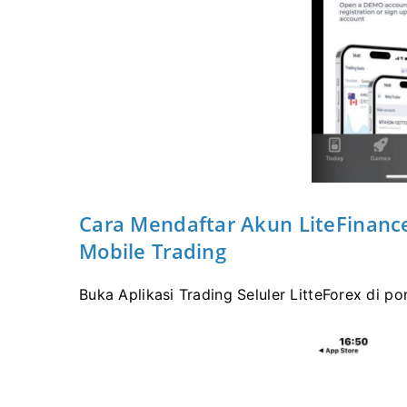
Cara Mendaftar Akun LiteFinanc
Mobile Trading
Buka Aplikasi Trading Seluler LitteForex di p