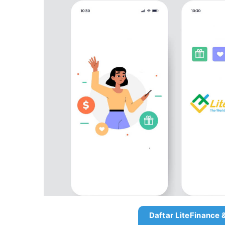
Daftar LiteFinance 