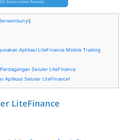
00 Gratis Untuk Pemula
Bersembunyi
]
unakan Aplikasi LiteFinance Mobile Trading
Perdagangan Seluler LiteFinance
 Aplikasi Seluler LiteFinance!
er LiteFinance