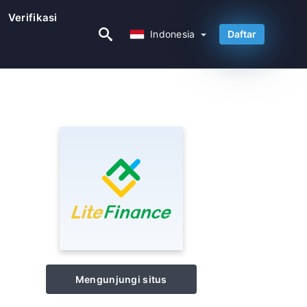
Verifikasi
Indonesia
Indonesia
Daftar
Mengunjungi situs