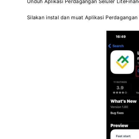
Unduh Aplikasi Perdagangan Seluler LiteFina
Silakan instal dan muat Aplikasi Perdagangan 