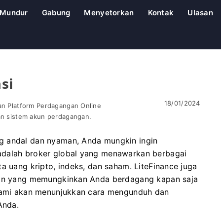
Mundur
Gabung
Menyetorkan
Kontak
Ulasan
si
18/01/2024
uan Platform Perdagangan Online
dan sistem akun perdagangan.
g andal dan nyaman, Anda mungkin ingin
adalah broker global yang menawarkan berbagai
a uang kripto, indeks, dan saham. LiteFinance juga
akan yang memungkinkan Anda berdagang kapan saja
 kami akan menunjukkan cara mengunduh dan
Anda.