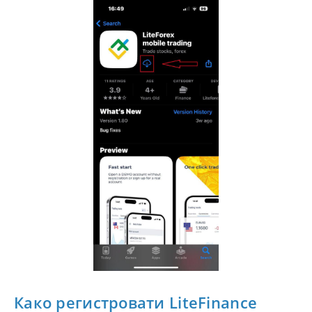
Како регистровати LiteFinance