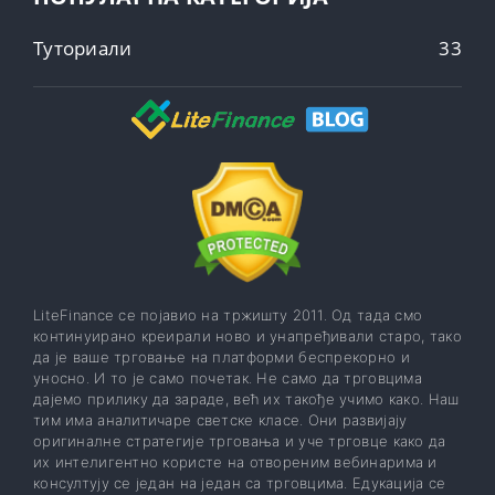
Туториали
33
LiteFinance се појавио на тржишту 2011. Од тада смо
континуирано креирали ново и унапређивали старо, тако
да је ваше трговање на платформи беспрекорно и
уносно. И то је само почетак. Не само да трговцима
дајемо прилику да зараде, већ их такође учимо како. Наш
тим има аналитичаре светске класе. Они развијају
оригиналне стратегије трговања и уче трговце како да
их интелигентно користе на отвореним вебинарима и
консултују се један на један са трговцима. Едукација се