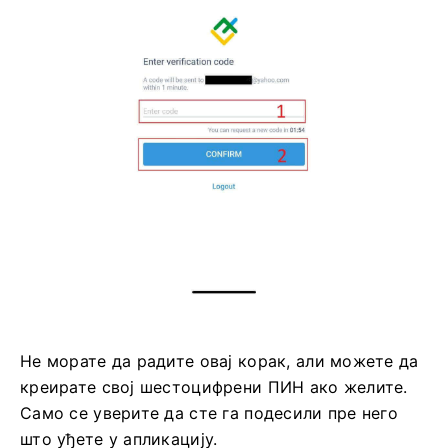
Не морате да радите овај корак, али можете да
креирате свој шестоцифрени ПИН ако желите.
Само се уверите да сте га подесили пре него
што уђете у апликацију.