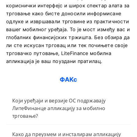
кориснички интерфејс и широк спектар алата за
трговање како бисте доносили информисане
одлуке и извршавали трговине из практичности
вашег мобилног уређаја. То је мост између вас и
глобалних финансијских тржишта. Без обзира да
ли сте искусан трговац или тек почињете своје
трговачко путовање, LiteFinance мобилна
апликација је ваш поуздани пратилац.
ФАКс
Који уређаји и верзије ОС подржавају
ЛитеФинанце апликацију за мобилно
трговање?
Како да преузмем и инсталирам апликацију