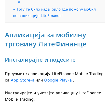
e
Тргујте било када, било где помоћу мобил
не апликације LiteFinance!
Апликација за мобилну
трговину ЛитеФинанце
Инсталирајте и подесите
Преузмите апликацију LiteFinance Mobile Trading
са
App Store-а
или
Google Play-а
.
Инсталирајте и учитајте апликацију LiteFinance
Mobile Trading.