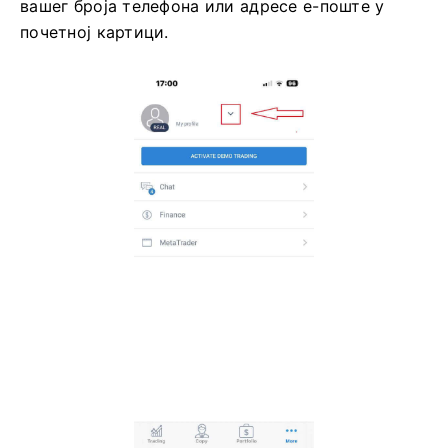
вашег броја телефона или адресе е-поште у
почетној картици.