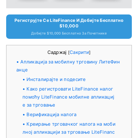
Региструјте Се LiteFinance И Добијте Бесплатно
$10,000
Добијте $10,000 Бесплатно За Почетнике
Садржај
Сакрити
[
]
Апликација за мобилну трговину ЛитеФин
анце
Инсталирајте и подесите
Како регистровати LiteFinance налог
помоћу LiteFinance мобилне апликациј
е за трговање
Верификација налога
Креирање трговачког налога на моби
лној апликацији за трговање LiteFinanc