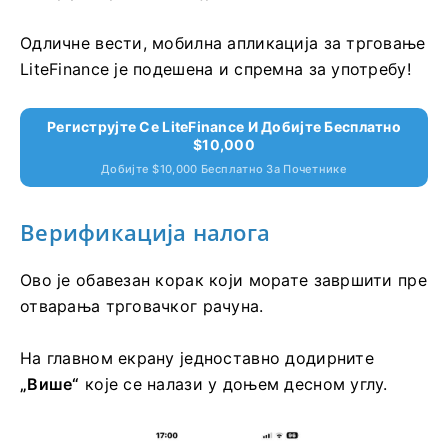
Одличне вести, мобилна апликација за трговање
LiteFinance је подешена и спремна за употребу!
Региструјте Се LiteFinance И Добијте Бесплатно
$10,000
Добијте $10,000 Бесплатно За Почетнике
Верификација налога
Ово је обавезан корак који морате завршити пре
отварања трговачког рачуна.
На главном екрану једноставно додирните
„Више“
које се налази у доњем десном углу.