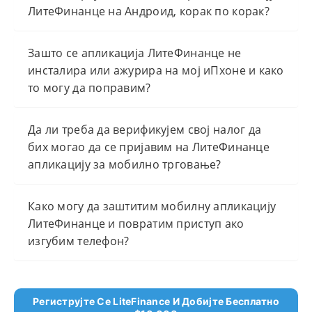
ЛитеФинанце на Андроид, корак по корак?
Зашто се апликација ЛитеФинанце не
инсталира или ажурира на мој иПхоне и како
то могу да поправим?
Да ли треба да верификујем свој налог да
бих могао да се пријавим на ЛитеФинанце
апликацију за мобилно трговање?
Како могу да заштитим мобилну апликацију
ЛитеФинанце и повратим приступ ако
изгубим телефон?
Региструјте Се LiteFinance И Добијте Бесплатно