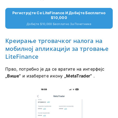
Региструјте Се LiteFinance И Добијте Бесплатно
$10,000
Добијте $10,000 Бесплатно За Почетнике
Креирање трговачког налога на
мобилној апликацији за трговање
LiteFinance
Прво, потребно је да се вратите на интерфејс
„Више“
и изаберете икону
„MetaTrader“
.