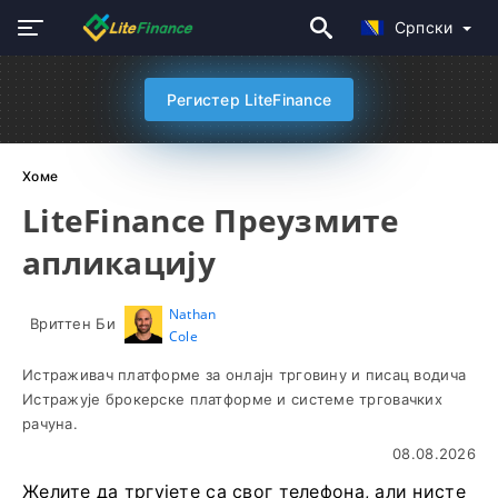
Српски
Регистер LiteFinance
Хоме
LiteFinance Преузмите
апликацију
Nathan
Вриттен Би
Cole
Истраживач платформе за онлајн трговину и писац водича
Истражује брокерске платформе и системе трговачких
рачуна.
08.08.2026
Желите да тргујете са свог телефона, али нисте