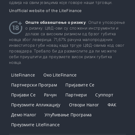
одвија на свим језицима које говоре наши трговци.
Unofficial website of the LiteFinance
Опште обавештење о ризику
: Опште упозорење
о ризику: ЦФД-ови су сложени инструменти и
долазе са високим ризиком од брзог губитка
новца због левериџа. 71,67% рачуна малопродајних
инвеститора губи новац када тргује ЦФД-овима код овог
провајдера. Требало би да размислите да ли можете
себи приуштити да преузмете висок ризик губитка
новца.
LiteFinance
Око LiteFinance
Партнерски Програм
Пријавите Се
Пријави Се
Рачун
Партнери
Суппорт
Преузмите Апликацију
Отвори Налог
ФАК
Демо Налог
Упућивање Програма
Преузмите LiteFinance