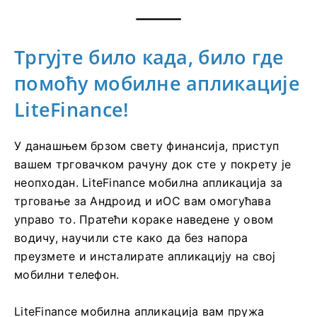
Тргујте било када, било где
помоћу мобилне апликације
LiteFinance!
У данашњем брзом свету финансија, приступ
вашем трговачком рачуну док сте у покрету је
неопходан. LiteFinance мобилна апликација за
трговање за Андроид и иОС вам омогућава
управо то. Пратећи кораке наведене у овом
водичу, научили сте како да без напора
преузмете и инсталирате апликацију на свој
мобилни телефон.
LiteFinance мобилна апликација вам пружа