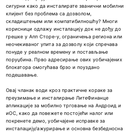
сигурни како да инсталирате званични мобилни
клијент без проблема са дозволом,
складиштењем или компатибилношћу? Многи
корисници одлажу инсталацију док не дођу до
грешке у Апп Сторе-у, ограничења региона или
неочекиваног упита за дозволу који спречава
понуде у реалном времену и постављање
поруџбина. Прво адресирање ових уобичајених
блокатора омогућава брзо и поуздано
подешавање.
Овај чланак води кроз практичне кораке за
преузимање и инсталирање ЛитеФинанце
апликације за мобилно трговање на Андроид и
иОС, како да повежете постојећи налог или
покренете демо, уобичајене исправке за
инсталацију/ажурирање и основна безбедносна