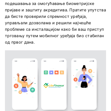
подешавања за омогућавање биометријске
пријаве и заштиту акредитива. Пратите упутства
да бисте проверили спремност уређаја,
управљали дозволама и решили најчешће
проблеме са инсталацијом како би ваш приступ
трговању путем мобилног уређаја био стабилан
од првог дана.