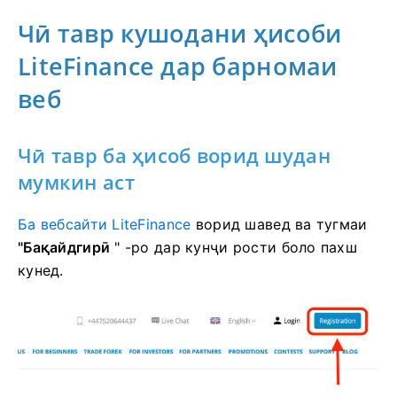
Чӣ тавр кушодани ҳисоби
LiteFinance дар барномаи
веб
Чӣ тавр ба ҳисоб ворид шудан
мумкин аст
Ба вебсайти LiteFinance
ворид шавед
ва тугмаи
"Бақайдгирӣ
" -ро дар кунҷи рости боло пахш
кунед.