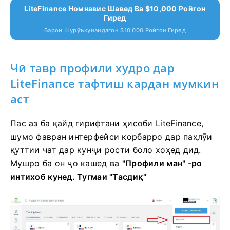
LiteFinance Номнавис Шавед Ва $10,000 Ройгон
Гиред
Барои Шурӯъкунандагон $10,000 Ройгон Гиред
Чӣ тавр профили худро дар
LiteFinance тафтиш кардан мумкин
аст
Пас аз ба қайд гирифтани ҳисоби LiteFinance,
шумо фавран интерфейси корбарро дар паҳлӯи
қуттии чат дар кунҷи рости боло хоҳед дид.
Мушро ба он ҷо кашед ва
"Профили ман" -ро
интихоб кунед.
Тугмаи "Тасдиқ"