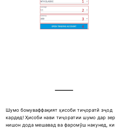
Шумо бомуваффақият ҳисоби тиҷоратӣ эҷод
кардед!
Ҳисоби нави тиҷоратии шумо дар зер
нишон дода мешавад ва фаромӯш накунед, ки