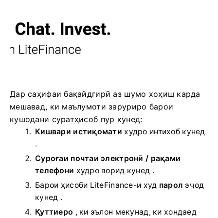
Дар саҳифаи бақайдгирӣ аз шумо хоҳиш карда
мешавад, ки маълумоти заруриро барои
кушодани суратҳисоб пур кунед:
Кишвари истиқомати
худро интихоб кунед
.
Суроғаи почтаи электронӣ / рақами
телефони
худро ворид кунед .
Барои ҳисоби LiteFinance-и худ
парол
эҷод
кунед .
Қуттиеро
, ки эълон мекунад, ки хондаед