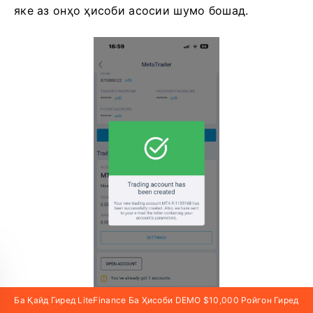
яке аз онҳо ҳисоби асосии шумо бошад.
Ба Қайд Гиред LiteFinance Ба Ҳисоби DEMO $10,000 Ройгон Гиред