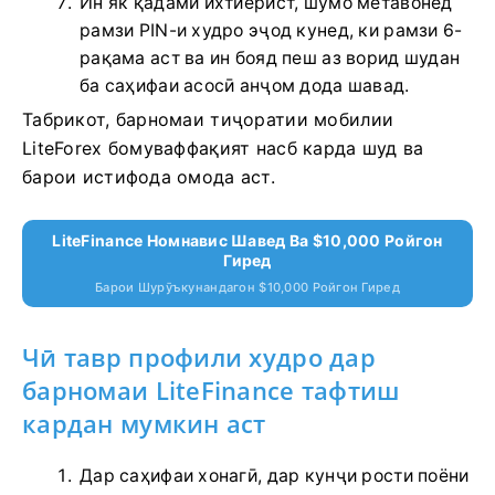
Ин як қадами ихтиёрист, шумо метавонед
рамзи PIN-и худро эҷод кунед, ки рамзи 6-
рақама аст ва ин бояд пеш аз ворид шудан
ба саҳифаи асосӣ анҷом дода шавад.
Табрикот, барномаи тиҷоратии мобилии
LiteForex бомуваффақият насб карда шуд ва
барои истифода омода аст.
LiteFinance Номнавис Шавед Ва $10,000 Ройгон
Гиред
Барои Шурӯъкунандагон $10,000 Ройгон Гиред
Чӣ тавр профили худро дар
барномаи LiteFinance тафтиш
кардан мумкин аст
Дар саҳифаи хонагӣ,
дар кунҷи рости поёни