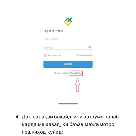
Дар варақаи бақайдгирӣ аз шумо талаб
карда мешавад, ки баъзе маълумотро
пешниҳод кунед: