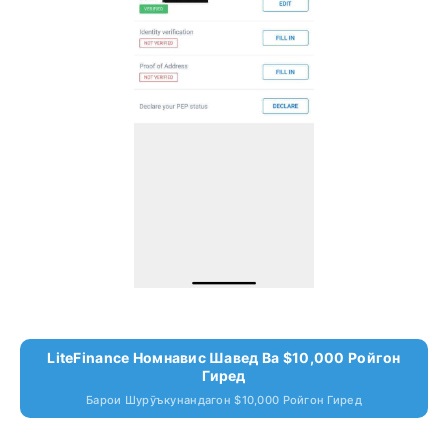
LiteFinance Номнавис Шавед Ва $10,000 Ройгон
Гиред
Барои Шурӯъкунандагон $10,000 Ройгон Гиред