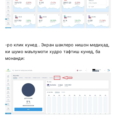
-ро клик кунед
.
Экран шаклеро нишон медиҳад,
ки шумо маълумоти худро тафтиш кунед, ба
монанди: