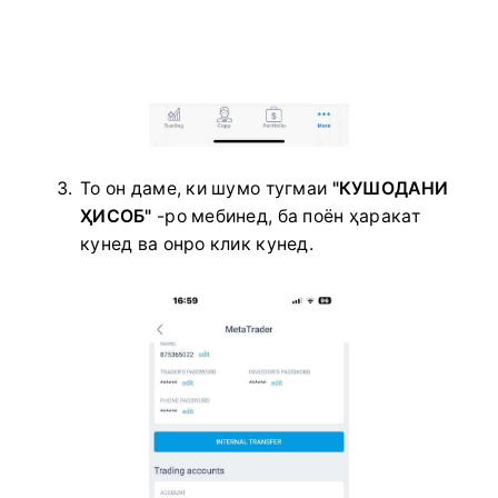
То он даме, ки шумо
тугмаи
"КУШОДАНИ
ҲИСОБ"
-ро мебинед, ба поён ҳаракат
кунед ва онро клик кунед.