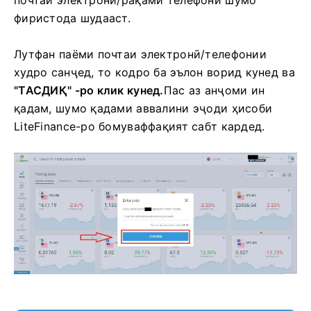
почтаи электронӣ/рақами телефони шумо
фиристода шудааст.
Лутфан паёми почтаи электронӣ/телефонии
худро санҷед, то кодро ба эълон ворид кунед ва
"ТАСДИҚ" -ро клик кунед.
Пас аз анҷоми ин
қадам, шумо қадами аввалини эҷоди ҳисоби
LiteFinance-ро бомуваффақият сабт кардед.