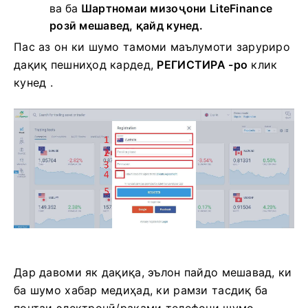
ва ба
Шартномаи мизоҷони LiteFinance
розӣ мешавед, қайд кунед.
Пас аз он ки шумо тамоми маълумоти заруриро
дақиқ пешниҳод кардед,
РЕГИСТИРА -ро
клик
кунед .
Дар давоми як дақиқа, эълон пайдо мешавад, ки
ба шумо хабар медиҳад, ки рамзи тасдиқ ба