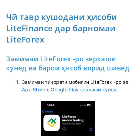
Чӣ тавр кушодани ҳисоби
LiteFinance дар барномаи
LiteForex
Замимаи LiteForex -ро зеркашӣ
кунед ва барои ҳисоб ворид шавед
Замимаи тиҷорати мобилии LiteForex -ро аз
App Store
ё
Google Play зеркашӣ кунед.