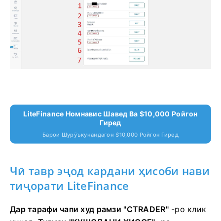
LiteFinance Номнавис Шавед Ва $10,000 Ройгон
Гиред
Барои Шурӯъкунандагон $10,000 Ройгон Гиред
Чӣ тавр эҷод кардани ҳисоби нави
тиҷорати LiteFinance
Дар тарафи чапи худ рамзи "CTRADER"
-ро клик