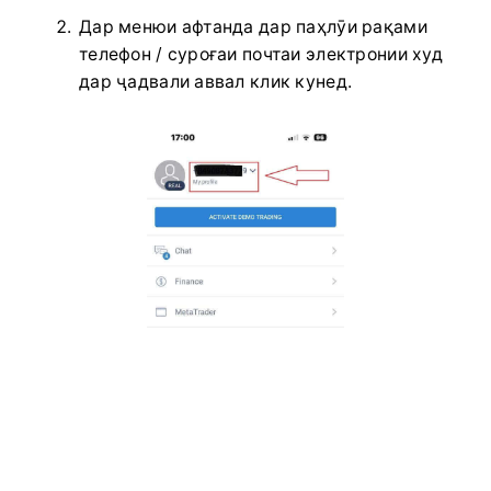
Дар менюи афтанда дар паҳлӯи рақами
телефон / суроғаи почтаи электронии худ
дар ҷадвали аввал клик кунед.