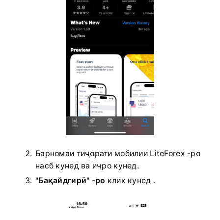
Барномаи тиҷорати мобилии LiteForex -ро
насб кунед ва иҷро кунед.
"Бақайдгирӣ" -ро
клик кунед
.