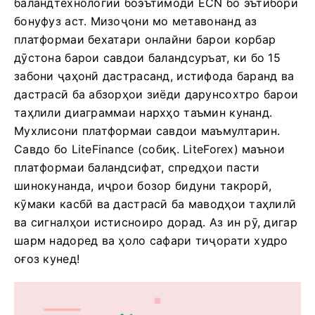
баландтехнологии боэътимоди ECN бо эътибори
бонуфуз аст. Мизоҷони мо метавонанд аз
платформаи бехатари онлайни барои корбар
дӯстона барои савдои баландсуръат, ки бо 15
забони ҷаҳонӣ дастрасанд, истифода баранд ва
дастрасӣ ба абзорҳои зиёди дарунсохтро барои
таҳлили диаграммаи нархҳо таъмин кунанд.
Мухлисони платформаи савдои маъмултарин.
Савдо бо LiteFinance (собиқ. LiteForex) маънои
платформаи баландсифат, спредҳои пасти
шинокунанда, иҷрои бозор бидуни такрорӣ,
кӯмаки касбӣ ва дастрасӣ ба маводҳои таҳлилӣ
ва сигналҳои истисноиро дорад. Аз ин рӯ, дигар
шарм надоред ва ҳоло сафари тиҷорати худро
оғоз кунед!