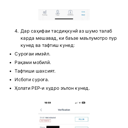
Дар саҳифаи тасдиқкунӣ аз шумо талаб
карда мешавад, ки баъзе маълумотро пур
кунед ва тафтиш кунед:
Суроғаи имэйл.
Рақами мобилӣ.
Тафтиши шахсият.
Исботи суроға.
Ҳолати PEP-и худро эълон кунед.