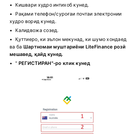
Кишвари худро интихоб кунед.
Рақами телефон/суроғаи почтаи электронии
худро ворид кунед.
Калидвожа созед.
Қуттиеро, ки эълон мекунад, ки шумо хондаед
ва ба
Шартномаи муштариёни LiteFinance розӣ
мешавед, қайд кунед.
"
РЕГИСТИРАН"-ро клик кунед