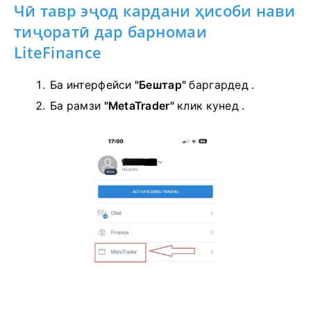
Чӣ тавр эҷод кардани ҳисоби нави
тиҷоратӣ дар барномаи
LiteFinance
Ба интерфейси
"Бештар"
баргардед .
Ба
рамзи
"MetaTrader"
клик кунед .