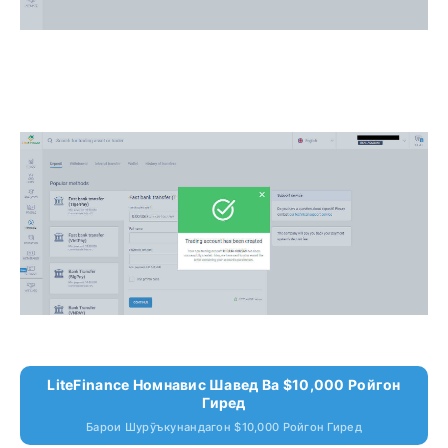
LiteFinance Номнавис Шавед Ва $10,000 Ройгон
Гиред
Барои Шурӯъкунандагон $10,000 Ройгон Гиред