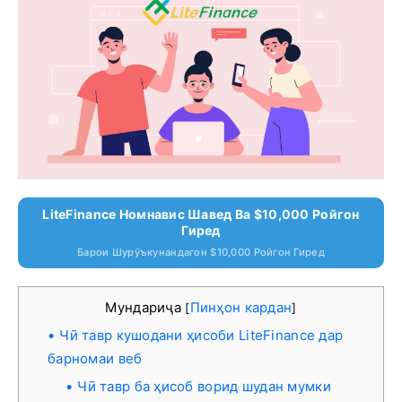
LiteFinance Номнавис Шавед Ва $10,000 Ройгон
Гиред
Барои Шурӯъкунандагон $10,000 Ройгон Гиред
Мундариҷа
Пинҳон кардан
[
]
Чӣ тавр кушодани ҳисоби LiteFinance дар
барномаи веб
Чӣ тавр ба ҳисоб ворид шудан мумки