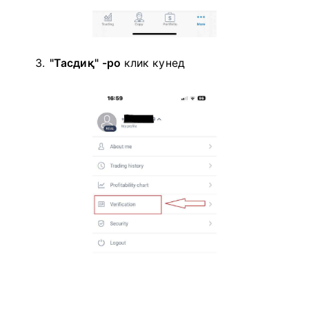
"Тасдиқ" -ро
клик кунед