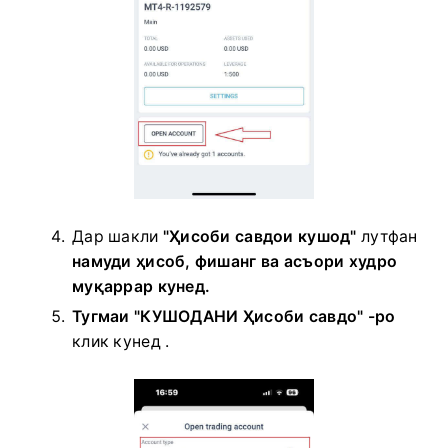
Дар шакли
"Ҳисоби савдои кушод"
лутфан
намуди ҳисоб, фишанг ва асъори худро
муқаррар кунед.
Тугмаи "КУШОДАНИ Ҳисоби савдо" -ро
клик кунед
.