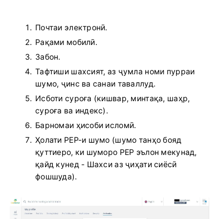
Почтаи электронӣ.
Рақами мобилӣ.
Забон.
Тафтиши шахсият, аз ҷумла номи пурраи
шумо, ҷинс ва санаи таваллуд.
Исботи суроға (кишвар, минтақа, шаҳр,
суроға ва индекс).
Барномаи ҳисоби исломӣ.
Ҳолати PEP-и шумо (шумо танҳо бояд
қуттиеро, ки шуморо PEP эълон мекунад,
қайд кунед - Шахси аз ҷиҳати сиёсӣ
фошшуда).