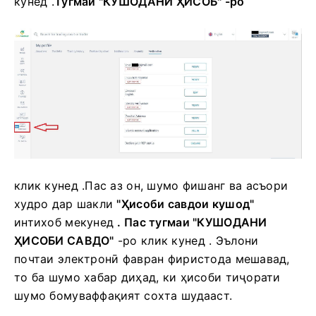
кунед
.
Тугмаи "КУШОДАНИ ҲИСОБ" -ро
клик кунед
.
Пас аз он, шумо фишанг ва асъори
худро дар шакли
"Ҳисоби савдои кушод"
интихоб мекунед
.
Пас тугмаи "КУШОДАНИ
ҲИСОБИ САВДО"
-ро клик кунед
.
Эълони
почтаи электронӣ фавран фиристода мешавад,
то ба шумо хабар диҳад, ки ҳисоби тиҷорати
шумо бомуваффақият сохта шудааст.