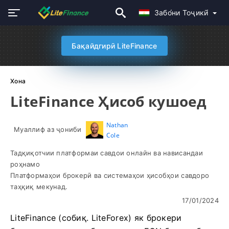
Забо́ни Тоҷикӣ́
Бақайдгирӣ LiteFinance
Хона
LiteFinance Ҳисоб кушоед
Nathan
Муаллиф аз ҷониби
Cole
Тадқиқотчии платформаи савдои онлайн ва нависандаи
роҳнамо
Платформаҳои брокерӣ ва системаҳои ҳисобҳои савдоро
таҳқиқ мекунад.
17/01/2024
LiteFinance (собиқ. LiteForex) як брокери