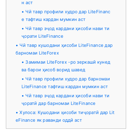
н аст
Чӣ тавр профили худро дар LiteFinanc
e тафтиш кардан мумкин аст
Чӣ тавр эҷод кардани ҳисоби нави ти
ҷорати LiteFinance
Чӣ тавр кушодани ҳисоби LiteFinance дар
барномаи LiteForex
Замимаи LiteForex -ро зеркашӣ кунед
ва барои ҳисоб ворид шавед
Чӣ тавр профили худро дар барномаи
LiteFinance тафтиш кардан мумкин аст
Чӣ тавр эҷод кардани ҳисоби нави ти
ҷоратӣ дар барномаи LiteFinance
Хулоса: Кушодани ҳисоби тиҷоратӣ дар Lit
eFinance як раванди оддӣ аст