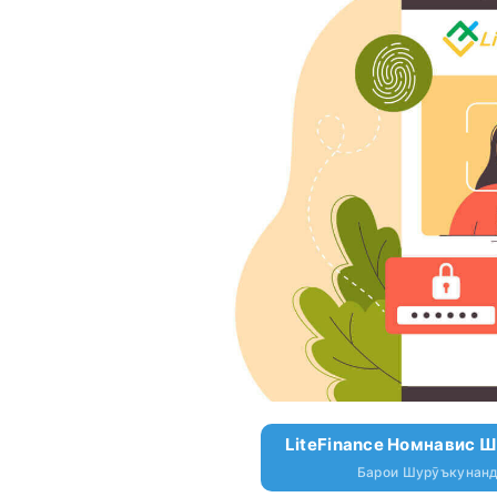
LiteFinance Номнавис Ш
Барои Шурӯъкунанд