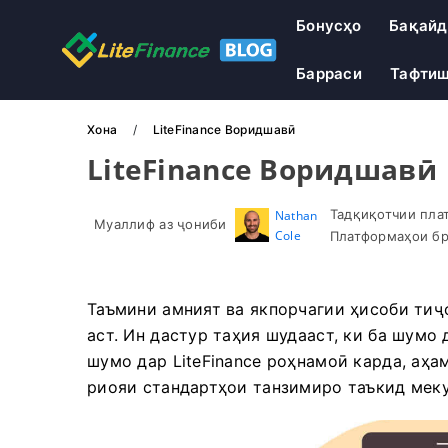
Бонусҳо
Бақайд
Барраси
Тафти
Хона
LiteFinance Воридшавӣ
LiteFinance Воридшавӣ
Тадқиқотчии пла
Nathan
Муаллиф аз ҷониби
Cole
Платформаҳои бр
Таъмини амният ва якпорчагии ҳисоби ти
аст. Ин дастур таҳия шудааст, ки ба шумо
шумо дар LiteFinance роҳнамоӣ карда, аҳ
риояи стандартҳои танзимиро таъкид меку