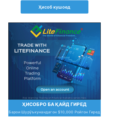
Ҳисоб кушоед
ҲИСОБРО БА ҚАЙД ГИРЕД
Барои Шурӯъкунандагон $10,000 Ройгон Гиред