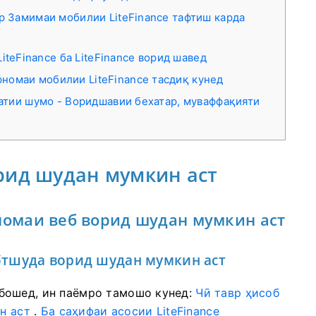
ар Замимаи мобилии LiteFinance тафтиш карда
iteFinance ба LiteFinance ворид шавед
арномаи мобилии LiteFinance тасдиқ кунед
ратии шумо - Воридшавии бехатар, муваффақияти
орид шудан мумкин аст
рномаи веб ворид шудан мумкин аст
сабтшуда ворид шудан мумкин аст
бошед, ин паёмро тамошо кунед:
Чӣ тавр ҳисоб
н аст
.
Ба саҳифаи асосии LiteFinance