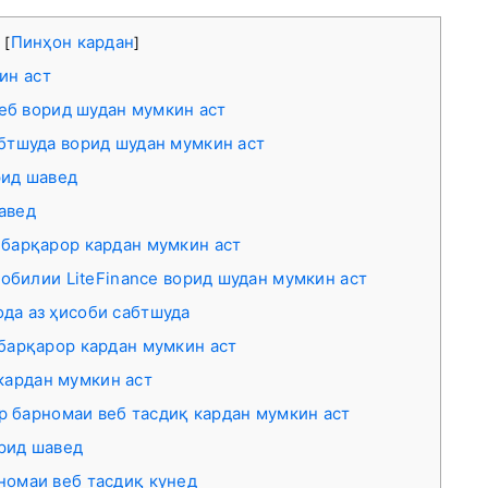
а
Пинҳон кардан
[
]
ин аст
веб ворид шудан мумкин аст
сабтшуда ворид шудан мумкин аст
рид шавед
шавед
о барқарор кардан мумкин аст
мобилии LiteFinance ворид шудан мумкин аст
ода аз ҳисоби сабтшуда
 барқарор кардан мумкин аст
 кардан мумкин аст
ар барномаи веб тасдиқ кардан мумкин аст
орид шавед
рномаи веб тасдиқ кунед