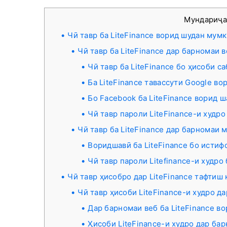
Мундариҷ
Чӣ тавр ба LiteFinance ворид шудан мумк
Чӣ тавр ба LiteFinance дар барномаи 
Чӣ тавр ба LiteFinance бо ҳисоби 
Ба LiteFinance тавассути Google во
Бо Facebook ба LiteFinance ворид 
Чӣ тавр пароли LiteFinance-и худр
Чӣ тавр ба LiteFinance дар барномаи 
Воридшавӣ ба LiteFinance бо истиф
Чӣ тавр пароли Litefinance-и худро
Чӣ тавр ҳисобро дар LiteFinance тафтиш
Чӣ тавр ҳисоби LiteFinance-и худро д
Дар барномаи веб ба LiteFinance в
Ҳисоби LiteFinance-и худро дар ба