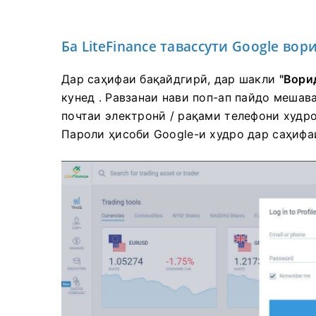
Ба LiteFinance тавассути Google во
Дар саҳифаи бақайдгирӣ, дар шакли
"Вори
кунед
.
Равзанаи нави поп-ап пайдо мешав
почтаи электронӣ / рақами телефони худро
Пароли ҳисоби Google-и худро дар саҳифа