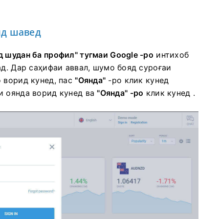
рид шавед
д шудан ба профил"
тугмаи Google -ро
интихоб
ад.
Дар саҳифаи аввал, шумо бояд суроғаи
 ворид кунед, пас
"Оянда"
-ро клик кунед
и оянда ворид кунед ва
"Оянда" -ро
клик кунед .