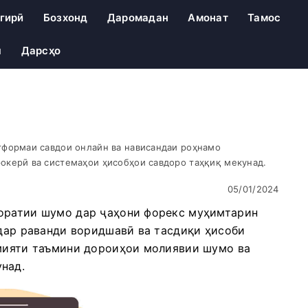
гирӣ
Бозхонд
Даромадан
Амонат
Тамос
ш
Дарсҳо
тформаи савдои онлайн ва нависандаи роҳнамо
окерӣ ва системаҳои ҳисобҳои савдоро таҳқиқ мекунад.
05/01/2024
ҷоратии шумо дар ҷаҳони форекс муҳимтарин
 дар раванди воридшавӣ ва тасдиқи ҳисоби
амияти таъмини дороиҳои молиявии шумо ва
над.