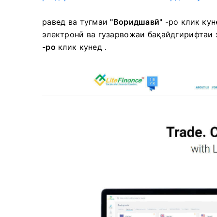
равед ва тугмаи
"Воридшавӣ"
-ро клик ку
электронӣ ва гузарвожаи бақайдгирифтаи 
-ро
клик кунед .