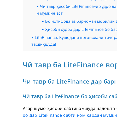
Чӣ тавр ҳисоби LiteFinance-и худро д
н мумкин аст
Бо истифода аз барномаи мобилии L
Ҳисоби худро дар LiteFinance бо б
LiteFinance: Кушодани потенсиали тиҷо
тасдиқшуда!
Чӣ тавр ба LiteFinance в
Чӣ тавр ба LiteFinance дар ба
Чӣ тавр ба LiteFinance бо ҳисоби 
Агар шумо ҳисоби сабтиномшуда надошта 
ро дар LiteFinance сабти ном кардан мумки