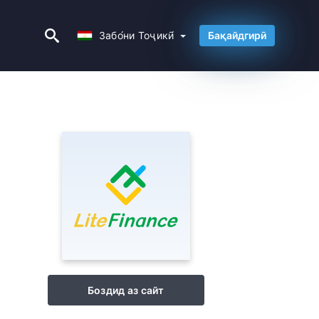
Забо́ни Тоҷикӣ́
Забо́ни Тоҷикӣ́
Бақайдгирӣ
Боздид аз сайт