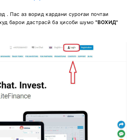
нед
.
Пас аз ворид кардани суроғаи почтаи
худ барои дастрасӣ ба ҳисоби шумо
"ВОХИД"