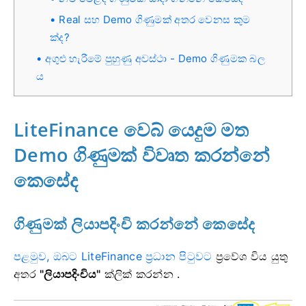
Real සහ Demo ගිණුමක් අතර වෙනස කුම
ක්ද?
අගුළු හැරීමේ පුහුණු අවස්ථා - Demo ගිණුමක බල
ය
LiteFinance වෙබ් යෙදුම මත
Demo ගිණුමක් විවෘත කරන්නේ
කෙසේද
ගිණුමක් ලියාපදිංචි කරන්නේ කෙසේද
පළමුව, ඔබට LiteFinance ප්‍රධාන පිටුවට
ප්‍රවේශ විය යුතු
අතර
"ලියාපදිංචිය"
ක්ලික් කරන්න .