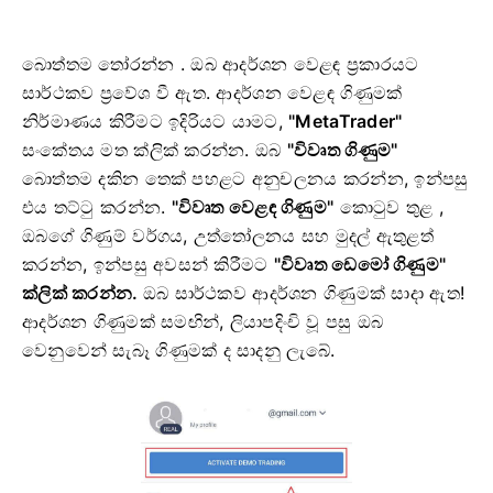
බොත්තම තෝරන්න
.
ඔබ ආදර්ශන වෙළඳ ප්‍රකාරයට
සාර්ථකව ප්‍රවේශ වී ඇත.
ආදර්ශන වෙළඳ ගිණුමක්
නිර්මාණය කිරීමට ඉදිරියට යාමට,
"MetaTrader"
සංකේතය මත ක්ලික් කරන්න.
ඔබ
"විවෘත ගිණුම"
බොත්තම දකින තෙක් පහළට අනුචලනය කරන්න, ඉන්පසු
එය තට්ටු කරන්න.
"විවෘත වෙළඳ ගිණුම"
කොටුව තුළ
,
ඔබගේ ගිණුම් වර්ගය, උත්තෝලනය සහ මුදල් ඇතුළත්
කරන්න, ඉන්පසු
අවසන් කිරීමට
"විවෘත ඩෙමෝ ගිණුම"
ක්ලික් කරන්න.
ඔබ සාර්ථකව ආදර්ශන ගිණුමක් සාදා ඇත!
ආදර්ශන ගිණුමක් සමඟින්, ලියාපදිංචි වූ පසු ඔබ
වෙනුවෙන් සැබෑ ගිණුමක් ද සාදනු ලැබේ.