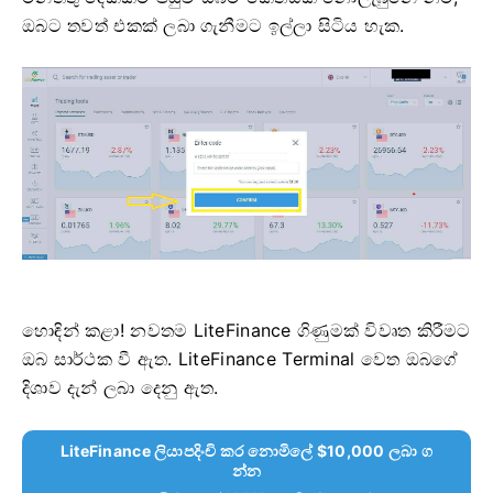
ඔබට තවත් එකක් ලබා ගැනීමට ඉල්ලා සිටිය හැක.
හොඳින් කළා!
නවතම LiteFinance ගිණුමක් විවෘත කිරීමට
ඔබ සාර්ථක වී ඇත.
LiteFinance Terminal වෙත ඔබගේ
දිශාව දැන් ලබා දෙනු ඇත.
LiteFinance ලියාපදිංචි කර නොමිලේ $10,000 ලබා ග
න්න