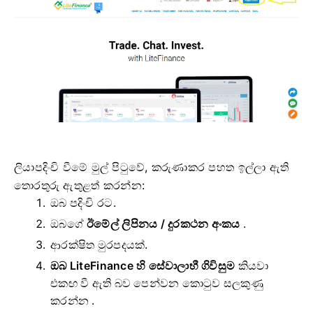
ලියාපදිංචි වීමේ මුල් පිටුවේ, කරුණාකර පහත ඉල්ලා ඇති
තොරතුරු ඇතුළත් කරන්න:
ඔබ පදිංචි රට.
ඔබගේ
ඊමේල් ලිපිනය /
දුරකථන අංකය
.
ආරක්ෂිත මුරපදයක්.
ඔබ LiteFinance හි සේවාලාභී ගිවිසුම
කියවා
එකඟ වී ඇති බව පෙන්වන කොටුව සලකුණු
කරන්න .