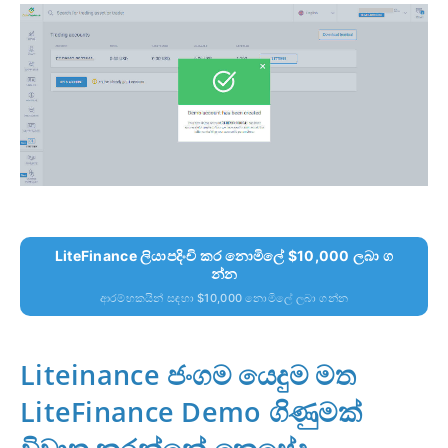
LiteFinance ලියාපදිංචි කර නොමිලේ $10,000 ලබා ග
න්න
ආරම්භකයින් සඳහා $10,000 නොමිලේ ලබා ගන්න
Liteinance ජංගම යෙදුම මත
LiteFinance Demo ගිණුමක්