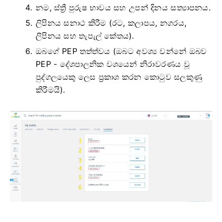
නම, ස්ත්‍රී පුරුෂ භාවය සහ උපන් දිනය සත්‍යාපනය.
ලිපිනය සනාථ කිරීම (රට, කලාපය, නගරය,
ලිපිනය සහ තැපැල් කේතය).
ඔබගේ PEP තත්ත්වය (ඔබට අවශ්‍ය වන්නේ ඔබව
PEP - දේශපාලනික වශයෙන් නිරාවරණය වූ
පුද්ගලයෙකු ලෙස ප්‍රකාශ කරන කොටුව සලකුණු
කිරීමයි).