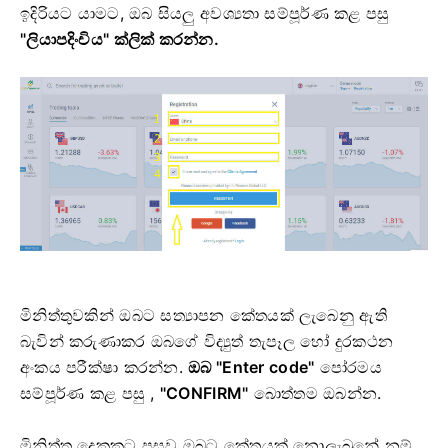
ඉදිරියට යාමට,
ඔබ සියලු අවශ්‍යතා සම්පූර්ණ කළ පසු
"ලියාපදිංචිය" ක්ලික් කරන්න.
මිනිත්තුවකින් ඔබට සත්‍යාපන කේතයක් ලැබෙනු ඇති
බැවින් කරුණාකර ඔබගේ විද්‍යුත් තැපෑල හෝ දුරකථන
අංකය පරීක්ෂා කරන්න.
ඔබ "Enter code"
පෝරමය
සම්පූර්ණ කළ පසු
,
"CONFIRM"
බොත්තම ඔබන්න.
මිනිත්තු දෙකකට පසුව ඔබට කේතයක් නොලැබුනේ නම්,