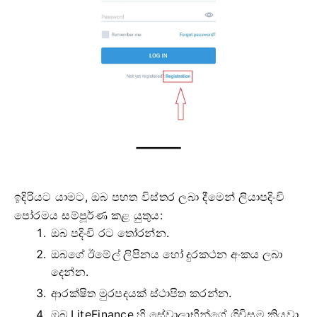
ඉදිරියට යාමට, ඔබ පහත විස්තර ලබා දීමෙන් ලියාපදිංචි
පෝරමය සම්පූර්ණ කළ යුතුය:
ඔබ පදිංචි රට තෝරන්න.
ඔබගේ ඊමේල් ලිපිනය හෝ දුරකථන අංකය ලබා
දෙන්න.
ආරක්ෂිත මුරපදයක් ස්ථාපිත කරන්න.
ඔබ LiteFinance හි සේවාලාභීන්ගේ ගිවිසුම කියවා