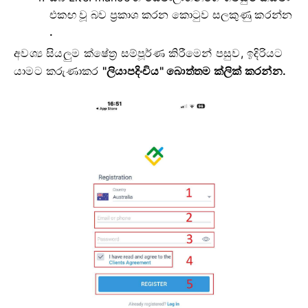
එකඟ වූ බව ප්‍රකාශ කරන කොටුව සලකුණු කරන්න
.
අවශ්‍ය සියලුම ක්ෂේත්‍ර සම්පූර්ණ කිරීමෙන් පසුව,
ඉදිරියට
යාමට කරුණාකර
"ලියාපදිංචිය" බොත්තම ක්ලික් කරන්න.