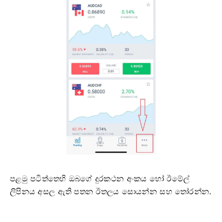
පළමු පටිත්තෙහි ඔබගේ දුරකථන අංකය හෝ ඊමේල්
ලිපිනය අසල ඇති පතන ඊතලය සොයන්න සහ තෝරන්න.