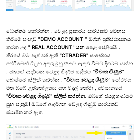
බොත්තම තෝරන්න .
වෙළඳ ප්‍රකාරය සාර්ථකව වෙනස්
කිරීමේ සංඥාව
"DEMO ACCOUNT
" මගින් ප්‍රතිස්ථාපනය
කරන ලද "
REAL ACCOUNT" යන
පෙළ පේළියයි .
තිරයේ වම් පැත්තේ ඇති
"CTRADER"
සංකේතය
තේරීමෙන් ඊළඟ අතුරුමුහුණතට ඇතුළු වීමට දිගටම යන්න
.
ඔබගේ ආදර්ශන වෙළඳ ගිණුම සෑදීමට
"විවෘත ගිණුම"
බොත්තම ක්ලික් කරන්න .
"විවෘත වෙළඳ ගිණුම"
පෝරමය
මත ඔබේ උත්තෝලකය සහ මුදල් තෝරා
, අවසානයේ
"විවෘත වෙළඳ ගිණුම" ක්ලික් කරන්න.
ඔබගේ ජයග්‍රහණයට
සුභ පැතුම්!
ඔබගේ ආදර්ශන වෙළඳ ගිණුම සාර්ථකව
ස්ථාපිත කර ඇත.