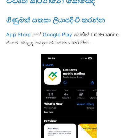
විවෘත කරන්නේ කෙසේද
ගිණුමක් සකසා ලියාපදිංචි කරන්න
App Store
හෝ
Google Play
වෙතින් LiteFinance
ජංගම වෙළඳ යෙදුම ස්ථාපනය කරන්න
.