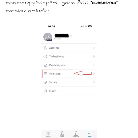
සත්‍යාපන අතුරුමුහුණතට ප්‍රවේශ වීමට
"සත්‍යාපනය"
සංකේතය තෝරන්න .