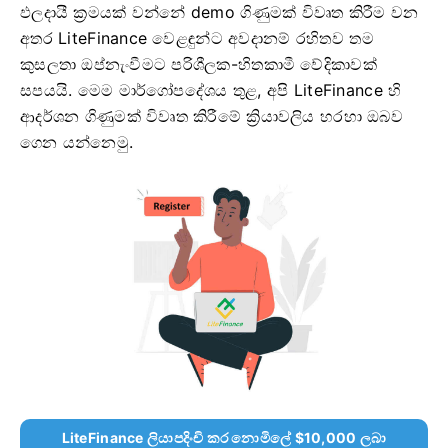
ඵලදායී ක්‍රමයක් වන්නේ demo ගිණුමක් විවෘත කිරීම වන
අතර LiteFinance වෙළඳුන්ට අවදානම් රහිතව තම
කුසලතා ඔප්නැංවීමට පරිශීලක-හිතකාමී වේදිකාවක්
සපයයි. මෙම මාර්ගෝපදේශය තුළ, අපි LiteFinance හි
ආදර්ශන ගිණුමක් විවෘත කිරීමේ ක්‍රියාවලිය හරහා ඔබව
ගෙන යන්නෙමු.
LiteFinance ලියාපදිංචි කර නොමිලේ $10,000 ලබා