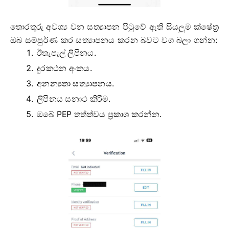
තොරතුරු අවශ්‍ය වන සත්‍යාපන පිටුවේ ඇති සියලුම ක්ෂේත්‍ර
ඔබ සම්පුර්ණ කර සත්‍යාපනය කරන බවට වග බලා ගන්න:
ඊතැපැල් ලිපිනය.
දුරකථන අංකය.
අනන්‍යතා සත්‍යාපනය.
ලිපිනය සනාථ කිරීම.
ඔබේ PEP තත්ත්වය ප්‍රකාශ කරන්න.