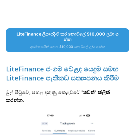
LiteFinance ලියාපදිංචි කර නොමිලේ $10,000 ලබා ග
න්න
ආරම්භකයින් සඳහා $10,000 නොමිලේ ලබා ගන්න
LiteFinance ජංගම වෙළඳ යෙදුම සමඟ
LiteFinance පැතිකඩ සත්‍යාපනය කිරීම
මුල් පිටුවේ,
පහළ දකුණු කෙළවරේ
"තවත්" ක්ලික්
කරන්න.