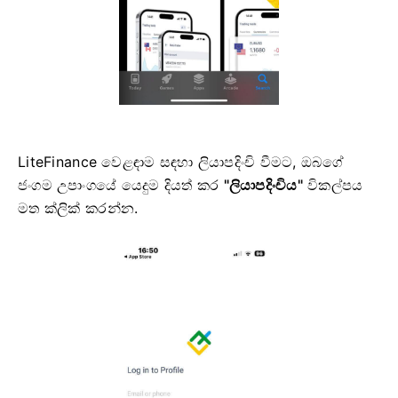
LiteFinance වෙළඳාම සඳහා ලියාපදිංචි වීමට, ඔබගේ
ජංගම උපාංගයේ යෙදුම දියත් කර
"ලියාපදිංචිය"
විකල්පය
මත ක්ලික් කරන්න.