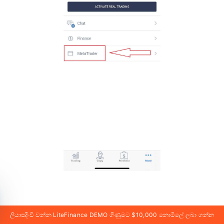
ලියාපදිංචි වන්න LiteFinance DEMO ගිණුමට $10,000 නොමිලේ ලබා ගන්න