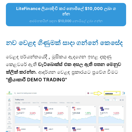
LiteFinance ලියාපදිංචි කර නොමිලේ $10,000 ලබා ග
න්න
ආරම්භකයින් සඳහා $10,000 නොමිලේ ලබා ගන්න
නව වෙළඳ ගිණුමක් සාදා ගන්නේ කෙසේද
වෙළඳ පර්යන්තයේදී
,
මූසිකය ඇදගෙන
ඉහළ දකුණු
කෙළවරේ ඇති
චැට්බොක්ස් එක අසල ඇති පතන මෙනුව
ක්ලික් කරන්න.
ආදර්ශන වෙළඳ ප්‍රකාරයට ප්‍රවේශ වීමට
"ක්‍රියාකාරී DEMO TRADING"