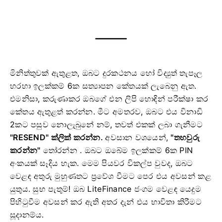
මිනිත්තුවක් ඇතුළත, ඔබට දුරකථනය හෝ විද්‍යුත් තැපෑල
හරහා ඉලක්කම් 6ක සත්‍යාපන කේතයක් ලැබෙනු ඇත.
එමනිසා, කරුණාකර ඔබගේ එන ලිපි හොඳින් පරීක්ෂා කර
කේතය ඇතුළත් කරන්න.
මීට අමතරව, ඔබට එය විනාඩි
2කට පසුව නොලැබුනේ නම්,
තවත් එකක් ලබා ගැනීමට
"RESEND" ක්ලික් කරන්න.
අවසාන වශයෙන්,
"තහවුරු
කරන්න"
තෝරන්න .
ඔබට ඔබේම ඉලක්කම් 6ක PIN
අංකයක් සෑදිය හැක.
මෙම පියවර විකල්ප වුවද, ඔබට
වෙළඳ අතුරු මුහුණතට ප්‍රවේශ වීමට පෙර එය අවසන් කළ
යුතුය.
සුභ පැතුම්!
ඔබ LiteFinance ජංගම වෙළඳ යෙදුම
පිහිටුවීම අවසන් කර ඇති අතර දැන් එය භාවිතා කිරීමට
සූදානම්ය.