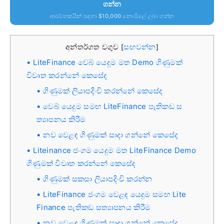
ගන්න
ආරම්භකයින් සඳහා $10,000 නොමිලේ ලබා ගන්න
අන්තර්ගත වගුව
සඟවන්න
[
]
LiteFinance වෙබ් යෙදුම මත Demo ගිණුමක්
විවෘත කරන්නේ කෙසේද
ගිණුමක් ලියාපදිංචි කරන්නේ කෙසේද
වෙබ් යෙදුම සමඟ LiteFinance පැතිකඩ ස
ත්‍යාපනය කිරීම
නව වෙළඳ ගිණුමක් සාදා ගන්නේ කෙසේද
Liteinance ජංගම යෙදුම මත LiteFinance Demo
ගිණුමක් විවෘත කරන්නේ කෙසේද
ගිණුමක් සකසා ලියාපදිංචි කරන්න
LiteFinance ජංගම වෙළඳ යෙදුම සමඟ Lite
Finance පැතිකඩ සත්‍යාපනය කිරීම
නව වෙළඳ ගිණුමක් සාදා ගන්නේ කෙසේද