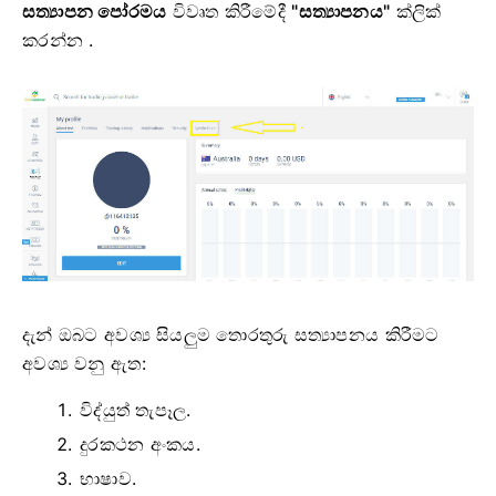
සත්‍යාපන පෝරමය
විවෘත කිරීමේදී
"සත්‍යාපනය"
ක්ලික්
කරන්න .
දැන් ඔබට අවශ්‍ය සියලුම තොරතුරු සත්‍යාපනය කිරීමට
අවශ්‍ය වනු ඇත:
විද්යුත් තැපෑල.
දුරකථන අංකය.
භාෂාව.