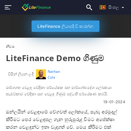
සිංහල
LiteFinance ලියාපදිංචි කරන්න
නිවස
LiteFinance Demo ගිණුම
Nathan
විසින් ලියන ලදී
Cole
මාර්ගගත වෙළඳ වේදිකා පර්යේෂක සහ මාර්ගෝපදේශ ලේඛකයා
තැරැව්කාර වේදිකා සහ වෙළඳ ගිණුම් පද්ධති පර්යේෂණ කරයි.
19-01-2024
ඔන්ලයින් වෙළඳාමේ වේගවත් ලෝකයේ, සැබෑ අරමුදල්
කිරීමට පෙර වෙළඳපල ගැන හුරුපුරුදු වීමට අපේක්ෂා
කරන වෙළඳුන්ට ඉතා වැදගත් වේ. මෙය කිරීමට එක්