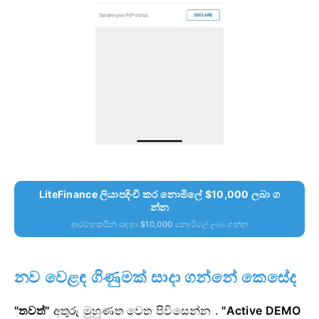
LiteFinance ලියාපදිංචි කර නොමිලේ $10,000 ලබා ග
න්න
ආරම්භකයින් සඳහා $10,000 නොමිලේ ලබා ගන්න
නව වෙළඳ ගිණුමක් සාදා ගන්නේ කෙසේද
"තවත්"
අතුරු මුහුණත වෙත පිවිසෙන්න
.
"Active DEMO