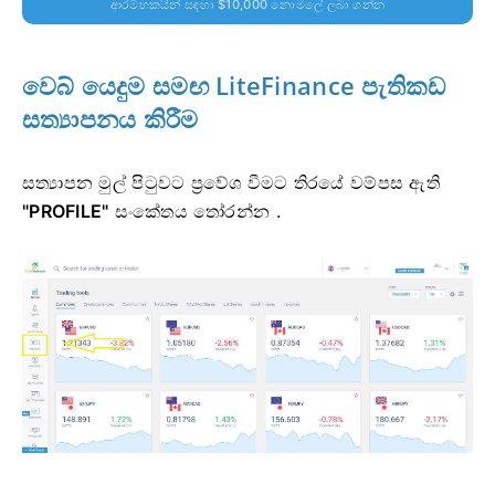
ආරම්භකයින් සඳහා $10,000 නොමිලේ ලබා ගන්න
වෙබ් යෙදුම සමඟ LiteFinance පැතිකඩ
සත්‍යාපනය කිරීම
සත්‍යාපන මුල් පිටුවට ප්‍රවේශ වීමට තිරයේ වම්පස ඇති
"PROFILE"
සංකේතය තෝරන්න .