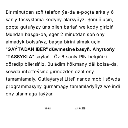
Bir minutdan soň telefon ýa-da e-poçta arkaly 6
sanly tassyklama kodyny alarsyňyz. Şonuň üçin,
poçta gutuňyzy üns bilen barlaň we kody giriziň.
Mundan başga-da, eger 2 minutdan soň ony
almadyk bolsaňyz,
başga birini almak üçin
"GAÝTADAN IBER" düwmesine basyň. Ahyrsoňy
"TASSYKLA"
saýlaň .
Öz 6 sanly PIN belgiňizi
döredip bilersiňiz. Bu ädim hökmany däl bolsa-da,
söwda interfeýsine girmezden ozal ony
tamamlamaly.
Gutlaýarys! LiteFinance mobil söwda
programmasyny gurnamagy tamamladyňyz we indi
ony ulanmaga taýýar.