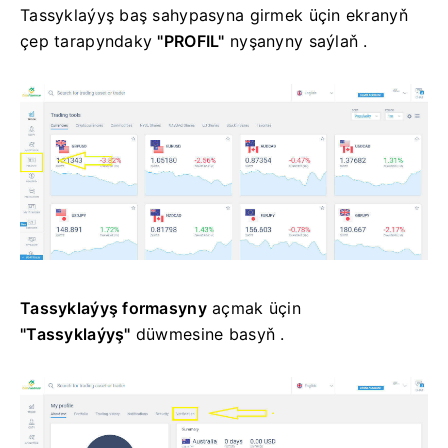
Tassyklaýyş baş sahypasyna girmek üçin ekranyň
çep tarapyndaky
"PROFIL"
nyşanyny saýlaň .
Tassyklaýyş formasyny
açmak üçin
"Tassyklaýyş"
düwmesine basyň .