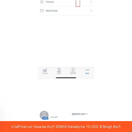
LiteFinance Hasaba Alyň DEMO Hasabyna 10,000 $ Mugt Alyň