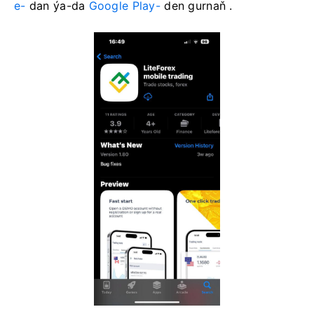
e-
dan ýa-da
Google Play-
den gurnaň .