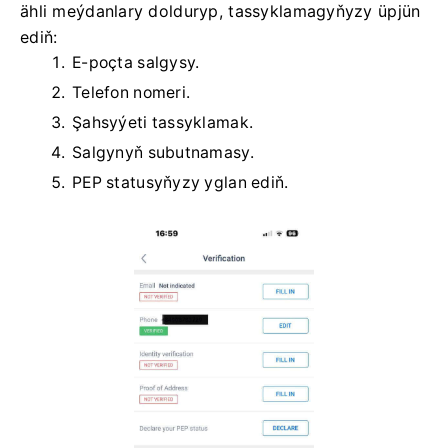
ähli meýdanlary dolduryp, tassyklamagyňyzy üpjün
ediň:
E-poçta salgysy.
Telefon nomeri.
Şahsyýeti tassyklamak.
Salgynyň subutnamasy.
PEP statusyňyzy yglan ediň.