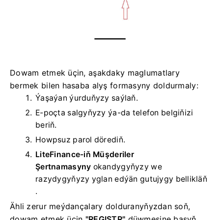
Dowam etmek üçin, aşakdaky maglumatlary
bermek bilen hasaba alyş formasyny doldurmaly:
Ýaşaýan ýurduňyzy saýlaň.
E-poçta salgyňyzy ýa-da telefon belgiňizi
beriň.
Howpsuz parol dörediň.
LiteFinance-iň Müşderiler
Şertnamasyny
okandygyňyzy we
razydygyňyzy yglan edýän gutujygy bellikläň
.
Ähli zerur meýdançalary dolduranyňyzdan soň,
dowam etmek üçin
"REGISTR"
düwmesine basyň .