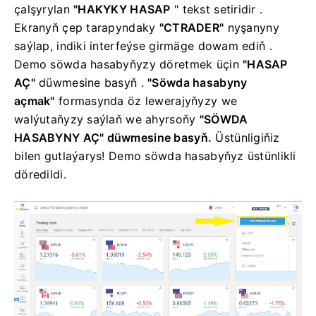
çalşyrylan
"HAKYKY HASAP
" tekst setiridir
.
Ekranyň çep tarapyndaky
"CTRADER"
nyşanyny
saýlap, indiki interfeýse girmäge dowam ediň .
Demo söwda hasabyňyzy döretmek üçin
"HASAP
AÇ"
düwmesine basyň .
"Söwda hasabyny
açmak"
formasynda öz lewerajyňyzy we
walýutaňyzy saýlaň
we ahyrsoňy
"SÖWDA
HASABYNY AÇ" düwmesine basyň.
Üstünligiňiz
bilen gutlaýarys! Demo söwda hasabyňyz üstünlikli
döredildi.