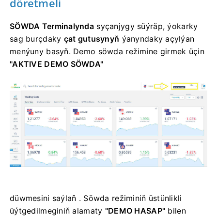
döretmeli
SÖWDA Terminalynda
syçanjygy
süýräp,
ýokarky
sag burçdaky
çat gutusynyň
ýanyndaky açylýan
menýuny basyň. Demo söwda režimine girmek üçin
"AKTIVE DEMO SÖWDA"
düwmesini saýlaň . Söwda režiminiň üstünlikli
üýtgedilmeginiň alamaty
"DEMO HASAP"
bilen