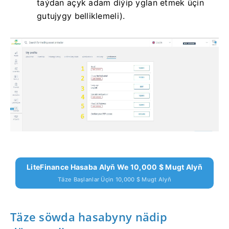
taýdan açyk adam diýip yglan etmek üçin
gutujygy belliklemeli).
LiteFinance Hasaba Alyň We 10,000 $ Mugt Alyň
Täze Başlanlar Üçin 10,000 $ Mugt Alyň
Täze söwda hasabyny nädip