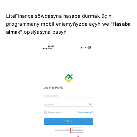
LiteFinance söwdasyna hasaba durmak üçin,
programmany mobil enjamyňyzda açyň we
"Hasaba
almak"
opsiýasyna basyň.