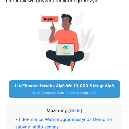
barlamak we goýum ädimlerini görkezýär.
LiteFinance Hasaba Alyň We 10,000 $ Mugt Alyň
Täze Başlanlar Üçin 10,000 $ Mugt Alyň
Mazmuny
Gizle
[
]
LiteFinance Web programmasynda Demo ha
sabyny nädip açmaly