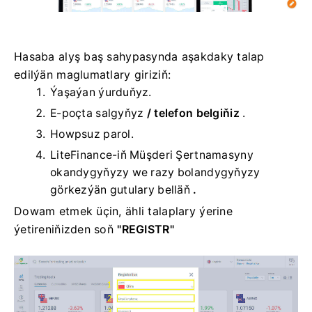
Hasaba alyş baş sahypasynda aşakdaky talap
edilýän maglumatlary giriziň:
Ýaşaýan ýurduňyz.
E-poçta salgyňyz
/
telefon belgiňiz
.
Howpsuz parol.
LiteFinance-iň Müşderi Şertnamasyny
okandygyňyzy we razy bolandygyňyzy
görkezýän gutulary belläň
.
Dowam etmek üçin,
ähli talaplary ýerine
ýetireniňizden soň
"REGISTR"