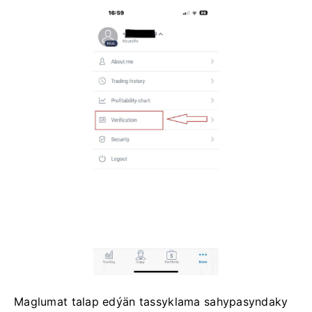
Maglumat talap edýän tassyklama sahypasyndaky