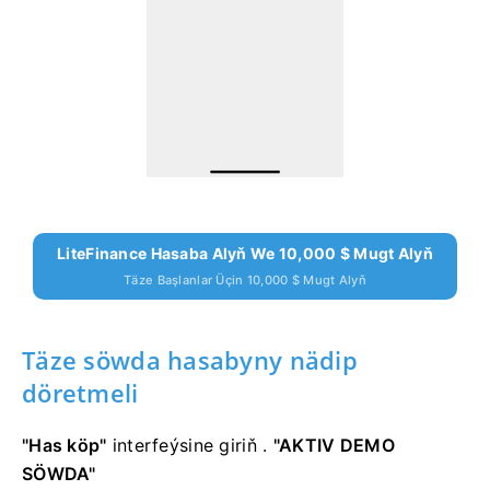
LiteFinance Hasaba Alyň We 10,000 $ Mugt Alyň
Täze Başlanlar Üçin 10,000 $ Mugt Alyň
Täze söwda hasabyny nädip
döretmeli
"Has köp"
interfeýsine giriň
.
"AKTIV DEMO
SÖWDA"