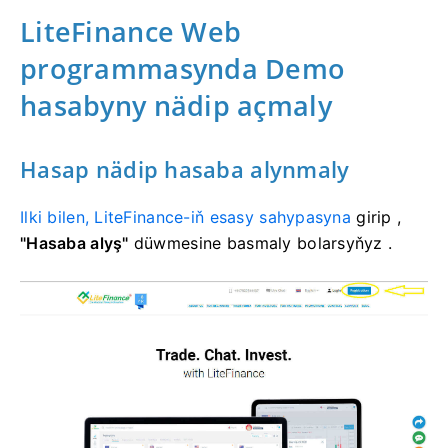
LiteFinance Web
programmasynda Demo
hasabyny nädip açmaly
Hasap nädip hasaba alynmaly
Ilki bilen, LiteFinance-iň esasy sahypasyna
girip ,
"Hasaba alyş"
düwmesine basmaly bolarsyňyz
.