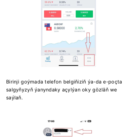
Birinji goýmada telefon belgiňiziň ýa-da e-poçta
salgyňyzyň ýanyndaky açylýan oky gözläň we
saýlaň.