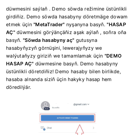
düwmesini saýlaň
.
Demo söwda režimine üstünlikli
girdiňiz. Demo söwda hasabyny döretmäge dowam
etmek üçin
"MetaTrader"
nyşanyna basyň.
"HASAP
AÇ"
düwmesini görýänçäňiz aşak aýlaň
, soňra oňa
basyň.
"Söwda hasabyny aç"
gutusyna
hasabyňyzyň görnüşini, lewerajyňyzy we
walýutaňyzy giriziň we
tamamlamak üçin
"DEMO
HASAP AÇ"
düwmesine basyň. Demo hasabyny
üstünlikli döretdiňiz! Demo hasaby bilen birlikde,
hasaba alnanda siziň üçin hakyky hasap hem
döredilýär.