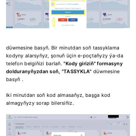
düwmesine basyň. Bir minutdan soň tassyklama
kodyny alarsyňyz, şonuň üçin e-poçtaňyzy ýa-da
telefon belgiňizi barlaň.
"Kody giriziň" formasyny
dolduranyňyzdan soň,
"TASSYKLA"
düwmesine
basyň
.
Iki minutdan soň kod almasaňyz, başga kod
almagyňyzy sorap bilersiňiz.