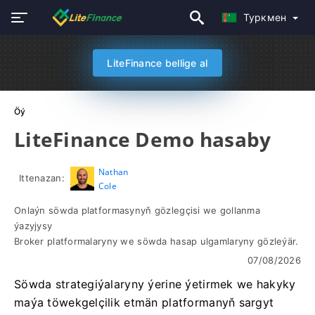
Туркмен
LiteFinance bellige al
Öý
LiteFinance Demo hasaby
Nathan
Ittenazan:
Cole
Onlaýn söwda platformasynyň gözlegçisi we gollanma
ýazyjysy
Broker platformalaryny we söwda hasap ulgamlaryny gözleýär.
07/08/2026
Söwda strategiýalaryny ýerine ýetirmek we hakyky
maýa töwekgelçilik etmän platformanyň sargyt