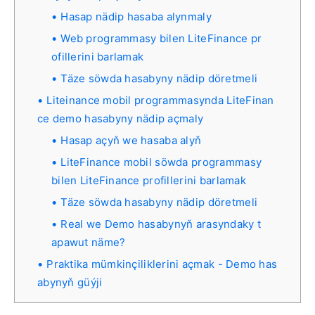
Hasap nädip hasaba alynmaly
Web programmasy bilen LiteFinance pr
ofillerini barlamak
Täze söwda hasabyny nädip döretmeli
Liteinance mobil programmasynda LiteFinan
ce demo hasabyny nädip açmaly
Hasap açyň we hasaba alyň
LiteFinance mobil söwda programmasy
bilen LiteFinance profillerini barlamak
Täze söwda hasabyny nädip döretmeli
Real we Demo hasabynyň arasyndaky t
apawut näme?
Praktika mümkinçiliklerini açmak - Demo has
abynyň güýji