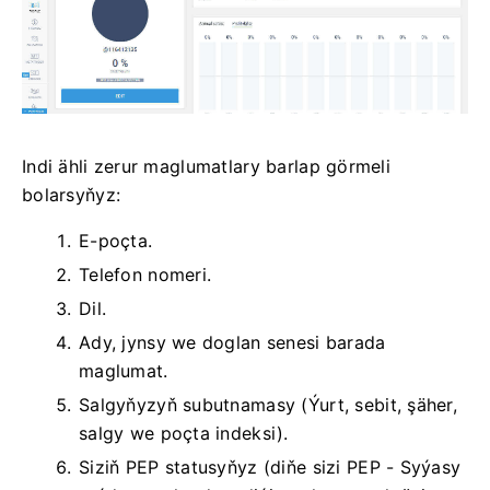
Indi ähli zerur maglumatlary barlap görmeli
bolarsyňyz:
E-poçta.
Telefon nomeri.
Dil.
Ady, jynsy we doglan senesi barada
maglumat.
Salgyňyzyň subutnamasy (Ýurt, sebit, şäher,
salgy we poçta indeksi).
Siziň PEP statusyňyz (diňe sizi PEP - Syýasy