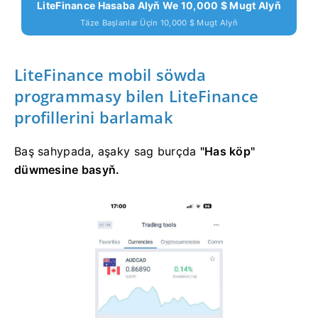
LiteFinance Hasaba Alyň We 10,000 $ Mugt Alyň
Täze Başlanlar Üçin 10,000 $ Mugt Alyň
LiteFinance mobil söwda
programmasy bilen LiteFinance
profillerini barlamak
Baş sahypada,
aşaky sag burçda
"Has köp"
düwmesine basyň.