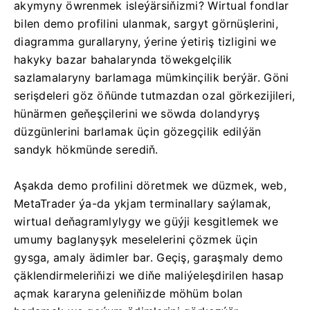
akymyny öwrenmek isleýärsiňizmi? Wirtual fondlar
bilen demo profilini ulanmak, sargyt görnüşlerini,
diagramma gurallaryny, ýerine ýetiriş tizligini we
hakyky bazar bahalarynda töwekgelçilik
sazlamalaryny barlamaga mümkinçilik berýär. Göni
serişdeleri göz öňünde tutmazdan ozal görkezijileri,
hünärmen geňeşçilerini we söwda dolandyryş
düzgünlerini barlamak üçin gözegçilik edilýän
sandyk hökmünde serediň.
Aşakda demo profilini döretmek we düzmek, web,
MetaTrader ýa-da ykjam terminallary saýlamak,
wirtual deňagramlylygy we güýji kesgitlemek we
umumy baglanyşyk meselelerini çözmek üçin
gysga, amaly ädimler bar. Geçiş, garaşmaly demo
çäklendirmeleriňizi we diňe maliýeleşdirilen hasap
açmak kararyna geleniňizde möhüm bolan