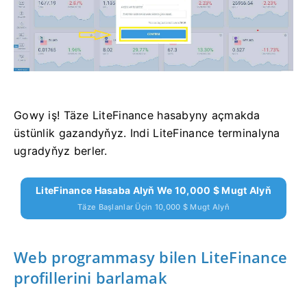
Gowy iş! Täze LiteFinance hasabyny açmakda
üstünlik gazandyňyz. Indi LiteFinance terminalyna
ugradyňyz berler.
LiteFinance Hasaba Alyň We 10,000 $ Mugt Alyň
Täze Başlanlar Üçin 10,000 $ Mugt Alyň
Web programmasy bilen LiteFinance
profillerini barlamak