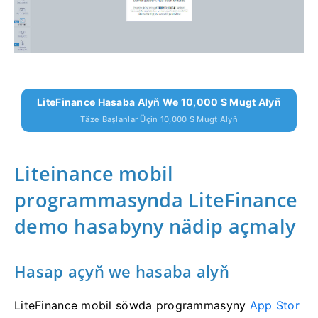
LiteFinance Hasaba Alyň We 10,000 $ Mugt Alyň
Täze Başlanlar Üçin 10,000 $ Mugt Alyň
Liteinance mobil
programmasynda LiteFinance
demo hasabyny nädip açmaly
Hasap açyň we hasaba alyň
LiteFinance mobil söwda programmasyny
App Stor