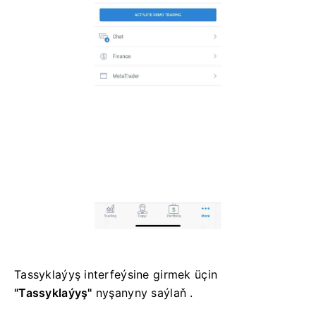
Tassyklaýyş interfeýsine girmek üçin
"Tassyklaýyş"
nyşanyny saýlaň .